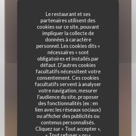
Le restaurant et ses
partenaires utilisent des
cookies sur ce site, pouvant
impliquer la collecte de
données à caractère
personnel. Les cookies dits «
nécessaires » sont
obligatoires et installés par
défaut. D'autres cookies
facultatifs nécessitent votre
consentement. Ces cookies
facultatifs servent à analyser
votre navigation, mesurer
l'audience du site, proposer
SISTERS' CAFE
des fonctionnalités (ex : en
lien avec les réseaux sociaux)
ou afficher des publicités ou
contenus personnalisés.
RESTAURANT TRADITIONNEL
Cliquez sur « Tout accepter »,
|
VERSAILLES
« Tout refuser » ou «