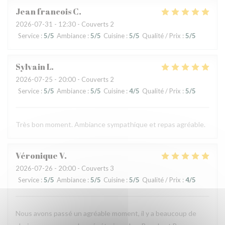
Jean francois
C
2026-07-31
- 12:30 - Couverts 2
Service
:
5
/5
Ambiance
:
5
/5
Cuisine
:
5
/5
Qualité / Prix
:
5
/5
Sylvain
L
2026-07-25
- 20:00 - Couverts 2
Service
:
5
/5
Ambiance
:
5
/5
Cuisine
:
4
/5
Qualité / Prix
:
5
/5
Très bon moment. Ambiance sympathique et repas agréable.
Véronique
V
2026-07-26
- 20:00 - Couverts 3
Service
:
5
/5
Ambiance
:
5
/5
Cuisine
:
5
/5
Qualité / Prix
:
4
/5
Nous avons passé un agréable moment, il y a beaucoup de