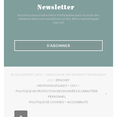
Newsletter
*
Inscrivez-vous à notre lettre d'information pour recevoir des
communications personnalisées et des offres marketing par
courriel.
S'ABONNER
© 2026 SISTERS' CAFE — CRÉATION DE SITE INTERNET RESTAURANT
((OUVRE UNE NOUVELLE FENÊTR
AVEC
ZENCHEF
MENTIONS LÉGALES
CGU
((OUVRE UNE NOUVELLE FENÊTRE))
((OUVRE UNE NOUVELLE FEN
POLITIQUE DE PROTECTION DES DONNÉES À CARACTÈRE
((OUVRE UNE NOUVELLE FENÊTRE))
PERSONNEL
POLITIQUE DE COOKIES
ACCESSIBILITE
((OUVRE UNE NOUVELLE FENÊTRE))
((OUVRE UNE NOUVELLE F