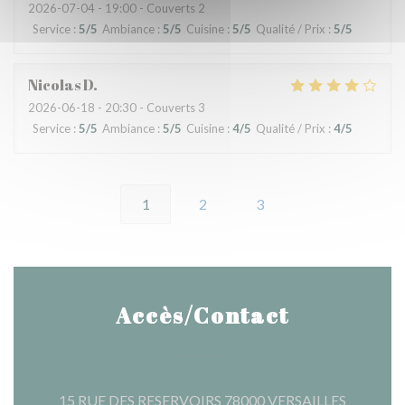
2026-07-04
- 19:00 - Couverts 2
Service
:
5
/5
Ambiance
:
5
/5
Cuisine
:
5
/5
Qualité / Prix
:
5
/5
Nicolas
D
2026-06-18
- 20:30 - Couverts 3
Service
:
5
/5
Ambiance
:
5
/5
Cuisine
:
4
/5
Qualité / Prix
:
4
/5
1
2
3
Accès/Contact
((ouvre u
15 RUE DES RESERVOIRS 78000 VERSAILLES