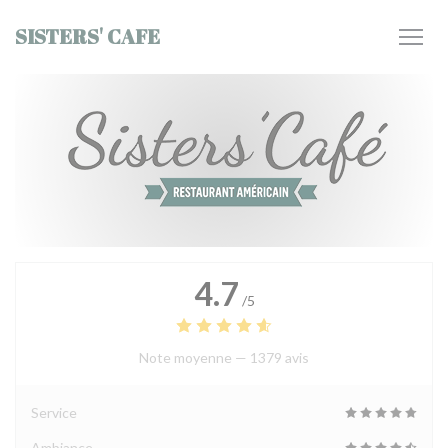
Personnalisation de vos choix en matière de cookies
SISTERS' CAFE
4.7
/5
Note moyenne —
1379 avis
Service
Ambiance