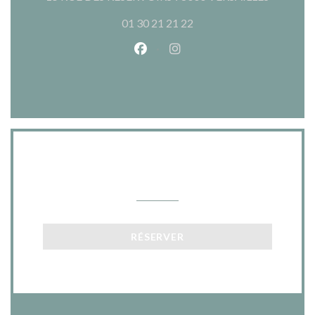
01 30 21 21 22
Facebook ((ouvre une nouvelle 
Instagram ((ouvre une nou
Nous contacter
RÉSERVER