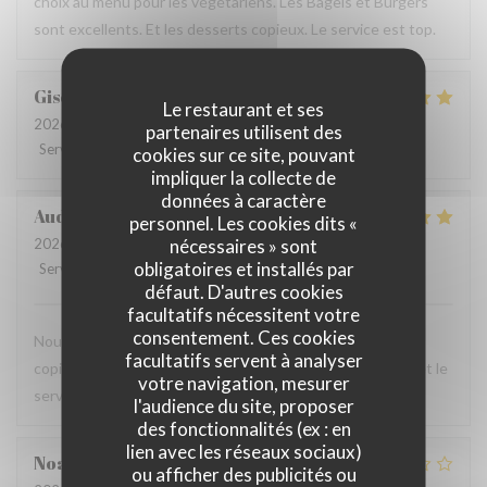
choix au menu pour les végétariens. Les Bagels et Burgers
sont excellents. Et les desserts copieux. Le service est top.
Gisèle
G
Le restaurant et ses
2026-07-14
- 19:00 - Couverts 5
partenaires utilisent des
Service
:
5
/5
Ambiance
:
5
/5
Cuisine
:
5
/5
Qualité / Prix
:
5
/5
cookies sur ce site, pouvant
impliquer la collecte de
données à caractère
Audrey
R
personnel. Les cookies dits «
nécessaires » sont
2026-07-12
- 12:00 - Couverts 2
obligatoires et installés par
Service
:
5
/5
Ambiance
:
4
/5
Cuisine
:
5
/5
Qualité / Prix
:
4
/5
défaut. D'autres cookies
facultatifs nécessitent votre
consentement. Ces cookies
Nous avons testé le Sister's café pour un brunch entre
facultatifs servent à analyser
copines et n'avons pas été déçues : le menu est copieux et le
votre navigation, mesurer
service très agréable.
l'audience du site, proposer
des fonctionnalités (ex : en
lien avec les réseaux sociaux)
Noah
V
ou afficher des publicités ou