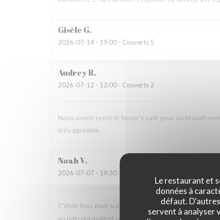
Gisèle
G
2026-07-14
- 19:00 - Couverts 5
Audrey
R
2026-07-12
- 12:00 - Couverts 2
Nous avons testé le Sister's café pour un brunch ent
très agréable.
Noah
V
2026-07-07
- 19:30 - Couverts 6
Le restaurant et s
données à caractèr
défaut. D'autres
C’était bon, mais suite à la soirée j’ai fait une viole
servent à analyser v
au pain qui avaient un goût légèrement avarié, comme