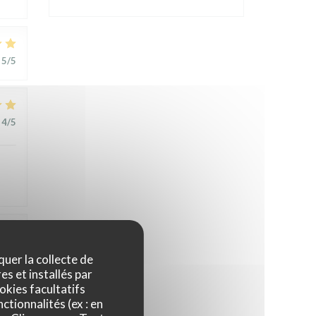
5
/5
4
/5
1
/5
quer la collecte de
es et installés par
okies facultatifs
t
ctionnalités (ex : en
,