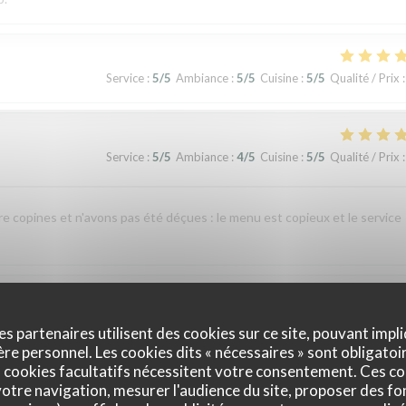
Service
:
5
/5
Ambiance
:
5
/5
Cuisine
:
5
/5
Qualité / Prix
:
Service
:
5
/5
Ambiance
:
4
/5
Cuisine
:
5
/5
Qualité / Prix
:
re copines et n'avons pas été déçues : le menu est copieux et le service
Service
:
4
/5
Ambiance
:
4
/5
Cuisine
:
1
/5
Qualité / Prix
:
es partenaires utilisent des cookies sur ce site, pouvant impli
e personnel. Les cookies dits « nécessaires » sont obligatoir
 cookies facultatifs nécessitent votre consentement. Ces co
nte indigestion qui a nécessité un lavement. C’est sûrement dû à la viande e
otre navigation, mesurer l'audience du site, proposer des fon
 si elle avait pris un coup de chaud. Je ne recommande pas ce restaurant