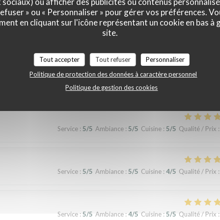
x sociaux) ou afficher des publicités ou contenus personnalisé
 refuser » ou « Personnaliser » pour gérer vos préférences. V
ment en cliquant sur l'icône représentant un cookie en bas à
site.
Service
:
5
/5
Ambiance
:
5
/5
Cuisine
:
5
/5
Qualité / Prix
:
Tout accepter
Tout refuser
Personnaliser
Politique de protection des données à caractère personnel
erience!
Politique de gestion des cookies
Service
:
5
/5
Ambiance
:
5
/5
Cuisine
:
5
/5
Qualité / Prix
:
Service
:
5
/5
Ambiance
:
5
/5
Cuisine
:
4
/5
Qualité / Prix
:
Service
:
5
/5
Ambiance
:
4
/5
Cuisine
:
5
/5
Qualité / Prix
: