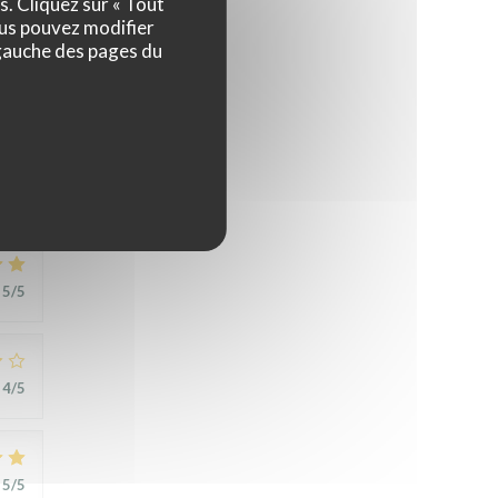
s. Cliquez sur « Tout
ous pouvez modifier
 gauche des pages du
5
/5
5
/5
4
/5
5
/5