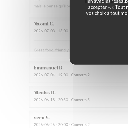
lien avec les réseau
mais je pense qu’il peut s’améliorer.
accepter », « Tout
vos choix à tout mo
Naomi
C
2026-07-03
- 13:00 - Couverts 4
Great food, friendly and welcoming staff. Lovely exp
Emmanuel
B
2026-07-04
- 19:00 - Couverts 2
Nicolas
D
2026-06-18
- 20:30 - Couverts 3
vero
V
2026-06-26
- 20:00 - Couverts 2