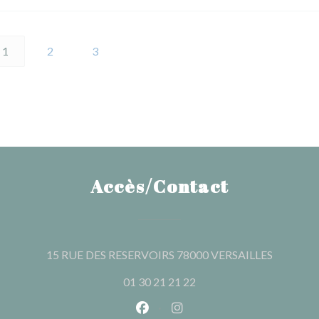
1
2
3
Accès/Contact
((ouvre u
15 RUE DES RESERVOIRS 78000 VERSAILLES
01 30 21 21 22
Facebook ((ouvre une nouvelle 
Instagram ((ouvre une nou