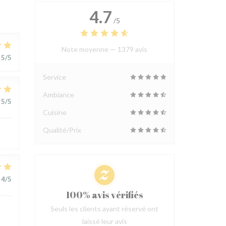
4.7
/5
Note moyenne —
1379 avis
5
/5
Service
Ambiance
5
/5
Cuisine
Qualité/Prix
4
/5
100% avis vérifiés
Seuls les clients ayant réservé ont
laissé leur avis