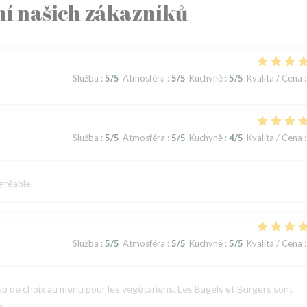
í našich zákazníků
Služba
:
5
/5
Atmosféra
:
5
/5
Kuchyně
:
5
/5
Kvalita / Cena
:
Služba
:
5
/5
Atmosféra
:
5
/5
Kuchyně
:
4
/5
Kvalita / Cena
:
gréable.
Služba
:
5
/5
Atmosféra
:
5
/5
Kuchyně
:
5
/5
Kvalita / Cena
:
p de choix au menu pour les végétariens. Les Bagels et Burgers sont
p.