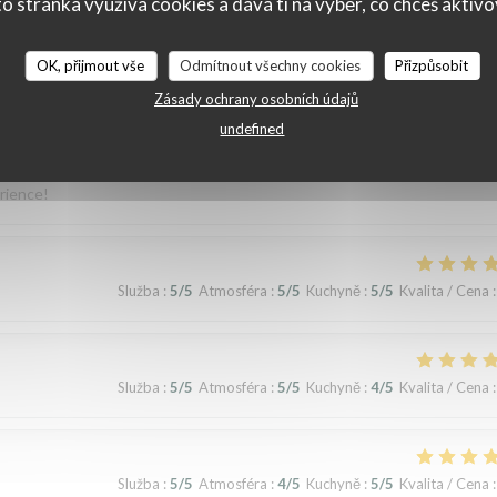
o stránka využívá cookies a dává ti na výběr, co chceš aktiv
OK, přijmout vše
Odmítnout všechny cookies
Přizpůsobit
Zásady ochrany osobních údajů
Služba
:
5
/5
Atmosféra
:
5
/5
Kuchyně
:
5
/5
Kvalita / Cena
:
undefined
erience!
Služba
:
5
/5
Atmosféra
:
5
/5
Kuchyně
:
5
/5
Kvalita / Cena
:
Služba
:
5
/5
Atmosféra
:
5
/5
Kuchyně
:
4
/5
Kvalita / Cena
:
Služba
:
5
/5
Atmosféra
:
4
/5
Kuchyně
:
5
/5
Kvalita / Cena
: