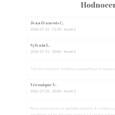
Hodnocen
Jean francois
C
2026-07-31
- 12:30 - Hosté 2
Sylvain
L
2026-07-25
- 20:00 - Hosté 2
Très bon moment. Ambiance sympathique et repas a
Véronique
V
2026-07-26
- 20:00 - Hosté 3
Nous avons passé un agréable moment, il y a beaucou
excellents. Et les desserts copieux. Le service est to