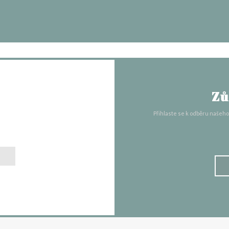
Zů
s
Přihlaste se k odběru našeh