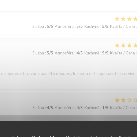
Služba
:
5
/5
Atmosféra
:
5
/5
Kuchyně
:
5
/5
Kvalita / Cena
:
Služba
:
5
/5
Atmosféra
:
4
/5
Kuchyně
:
5
/5
Kvalita / Cena
:
re copines et n'avons pas été déçues : le menu est copieux et le service
Služba
:
4
/5
Atmosféra
:
4
/5
Kuchyně
:
1
/5
Kvalita / Cena
:
nte indigestion qui a nécessité un lavement. C’est sûrement dû à la viande e
 si elle avait pris un coup de chaud. Je ne recommande pas ce restaurant