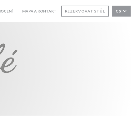
OCENÍ
MAPA A KONTAKT
REZERVOVAT STŮL
CS
((OTEVŘE SE V NOVÉM OKNĚ))