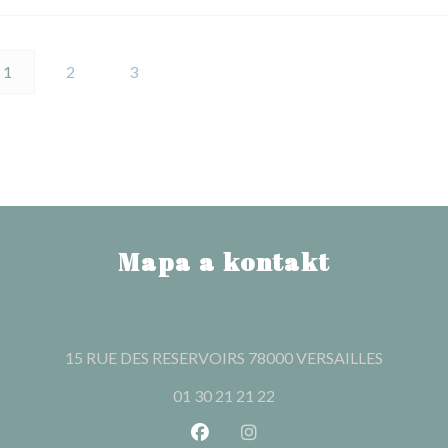
1
2
3
Mapa a kontakt
((otevře 
15 RUE DES RESERVOIRS 78000 VERSAILLES
01 30 21 21 22
Facebook ((otevře se v novém o
Instagram ((otevře se v n