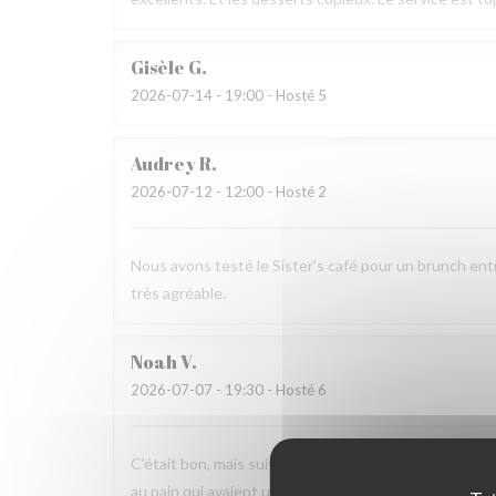
Gisèle
G
2026-07-14
- 19:00 - Hosté 5
Audrey
R
2026-07-12
- 12:00 - Hosté 2
Nous avons testé le Sister's café pour un brunch ent
très agréable.
Noah
V
2026-07-07
- 19:30 - Hosté 6
C’était bon, mais suite à la soirée j’ai fait une viole
au pain qui avaient un goût légèrement avarié, comme