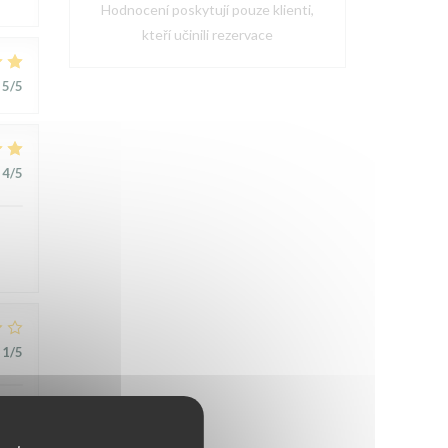
Hodnocení poskytují pouze klienti,
kteří učinili rezervace
5
/5
4
/5
1
/5
t
,