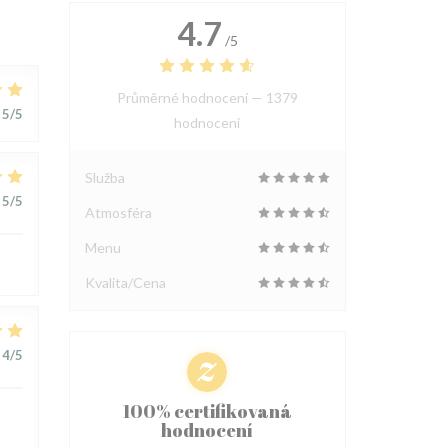
4.7
/5
Průměrné hodnocení —
1379
5
/5
hodnoceni
Služba
5
/5
Atmosféra
Menu
Kvalita/Cena
4
/5
100% certifikovaná
hodnocení