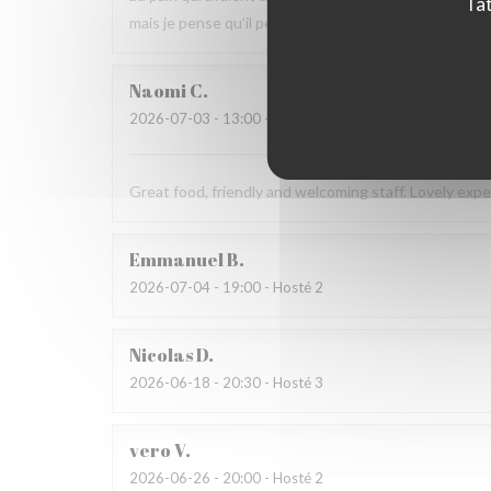
Tat
mais je pense qu’il peut s’améliorer.
Naomi
C
2026-07-03
- 13:00 - Hosté 4
Great food, friendly and welcoming staff. Lovely exp
Emmanuel
B
2026-07-04
- 19:00 - Hosté 2
Nicolas
D
2026-06-18
- 20:30 - Hosté 3
vero
V
2026-06-26
- 20:00 - Hosté 2