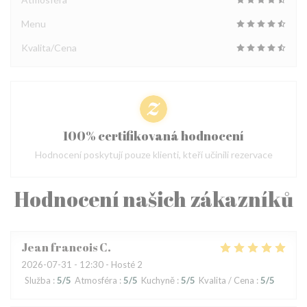
Menu
Kvalita/Cena
100% certifikovaná hodnocení
Hodnocení poskytují pouze klienti, kteří učinili rezervace
Hodnocení našich zákazníků
Jean francois
C
2026-07-31
- 12:30 - Hosté 2
Služba
:
5
/5
Atmosféra
:
5
/5
Kuchyně
:
5
/5
Kvalita / Cena
:
5
/5