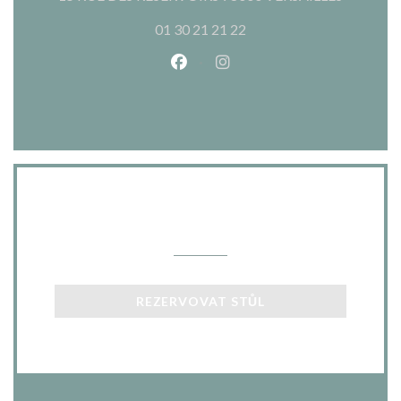
01 30 21 21 22
Facebook ((otevře se v novém o
Instagram ((otevře se v n
Kontaktujte nás
REZERVOVAT STŮL