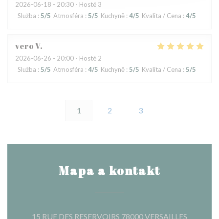
2026-06-18
- 20:30 - Hosté 3
Služba
:
5
/5
Atmosféra
:
5
/5
Kuchyně
:
4
/5
Kvalita / Cena
:
4
/5
vero
V
2026-06-26
- 20:00 - Hosté 2
Služba
:
5
/5
Atmosféra
:
4
/5
Kuchyně
:
5
/5
Kvalita / Cena
:
5
/5
1
2
3
Mapa a kontakt
((otevře 
15 RUE DES RESERVOIRS 78000 VERSAILLES