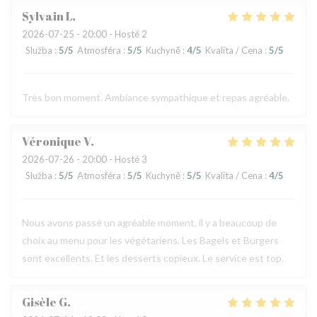
Sylvain
L
2026-07-25
- 20:00 - Hosté 2
Služba
:
5
/5
Atmosféra
:
5
/5
Kuchyně
:
4
/5
Kvalita / Cena
:
5
/5
Très bon moment. Ambiance sympathique et repas agréable.
Véronique
V
2026-07-26
- 20:00 - Hosté 3
Služba
:
5
/5
Atmosféra
:
5
/5
Kuchyně
:
5
/5
Kvalita / Cena
:
4
/5
Nous avons passé un agréable moment, il y a beaucoup de
choix au menu pour les végétariens. Les Bagels et Burgers
sont excellents. Et les desserts copieux. Le service est top.
Gisèle
G