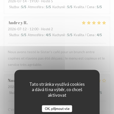
2026-07-14
- 19:00 - Hosté 5
Služba
:
5
/5
Atmosféra
:
5
/5
Kuchyně
:
5
/5
Kvalita / Cena
:
5
/5
Audrey
R
2026-07-12
- 12:00 - Hosté 2
Služba
:
5
/5
Atmosféra
:
4
/5
Kuchyně
:
5
/5
Kvalita / Cena
:
4
/5
Nous avons testé le Sister's café pour un brunch entre
copines et n'avons pas été déçues : le menu est copieux et le
service très agréable.
Noah
V
Tato stránka využívá cookies
2026-07-07
- 19:30 - Hosté 6
a dává ti na výběr, co chceš
Služba
:
4
/5
Atmosféra
:
4
/5
Kuchyně
:
1
/5
Kvalita / Cena
:
1
/5
aktivovat
OK, přijmout vše
C’était bon, mais suite à la soirée j’ai fait une violente