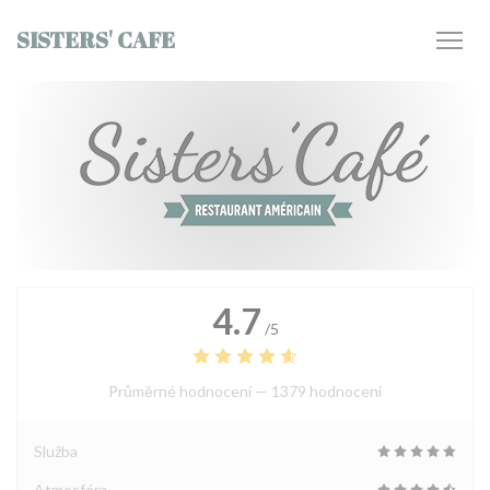
Panel pro správu cookies
SISTERS' CAFE
4.7
/5
Průměrné hodnocení —
1379 hodnoceni
Služba
Atmosféra