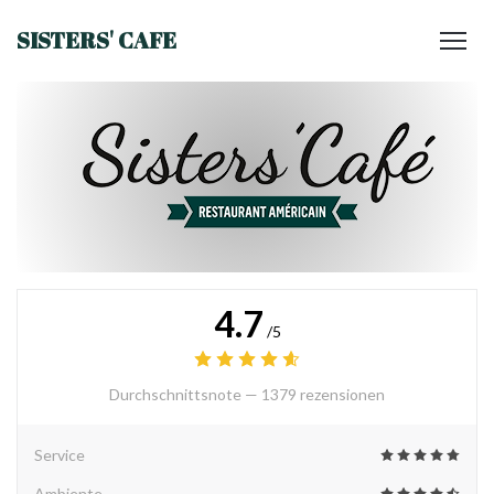
SISTERS' CAFE
4.7
/5
Durchschnittsnote —
1379 rezensionen
Service
Ambiente