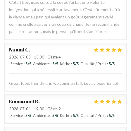
C’était bon, mais suite à la soirée j’ai fait une violente
indigestion qui a nécessité un lavement. C’est sûrement dû à
la viande et au pain qui avaient un goût légèrement avarié,
comme si elle avait pris un coup de chaud. Je ne recommande
pas ce restaurant, mais je pense qu’il peut s’améliorer.
Naomi
C
2026-07-03
- 13:00 - Gäste 4
Service
:
5
/5
Ambiente
:
5
/5
Küche
:
5
/5
Qualität / Preis
:
5
/5
Great food, friendly and welcoming staff. Lovely experience!
Emmanuel
B
2026-07-04
- 19:00 - Gäste 2
Service
:
5
/5
Ambiente
:
5
/5
Küche
:
5
/5
Qualität / Preis
:
5
/5