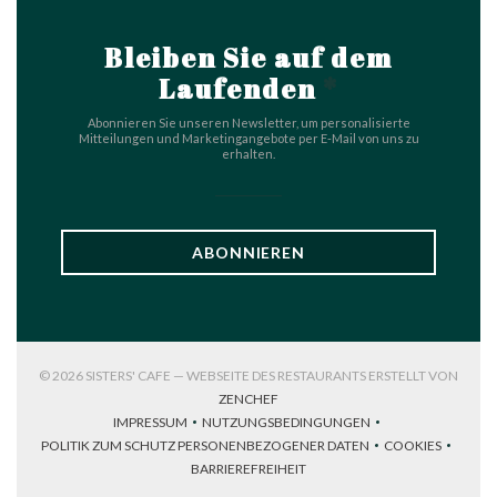
Bleiben Sie auf dem
Laufenden
*
Abonnieren Sie unseren Newsletter, um personalisierte
Mitteilungen und Marketingangebote per E-Mail von uns zu
erhalten.
ABONNIEREN
© 2026 SISTERS' CAFE — WEBSEITE DES RESTAURANTS ERSTELLT VON
((ÖFFNET EIN NEUES FENSTER))
ZENCHEF
IMPRESSUM
NUTZUNGSBEDINGUNGEN
((ÖFFNET EIN NEUES FENSTER))
((ÖFFNET EIN NEUES FENSTER))
POLITIK ZUM SCHUTZ PERSONENBEZOGENER DATEN
COOKIES
((ÖFFNET EIN NEUES FENSTER))
((ÖFFNET EI
BARRIEREFREIHEIT
((ÖFFNET EIN NEUES FENSTER))