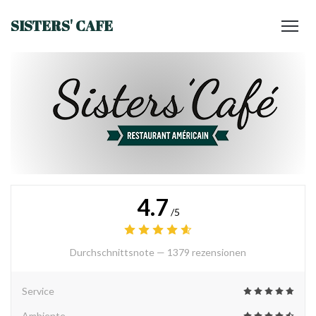
SISTERS' CAFE
4.7
/5
Durchschnittsnote —
1379 rezensionen
Service
Ambiente