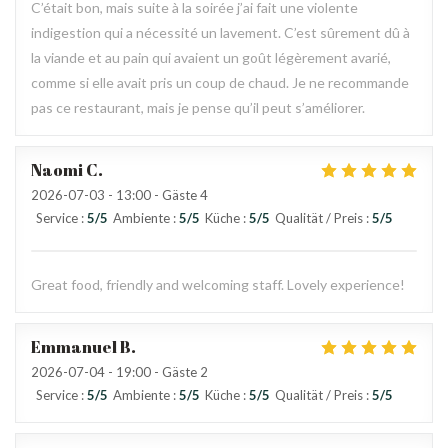
C’était bon, mais suite à la soirée j’ai fait une violente
indigestion qui a nécessité un lavement. C’est sûrement dû à
la viande et au pain qui avaient un goût légèrement avarié,
comme si elle avait pris un coup de chaud. Je ne recommande
pas ce restaurant, mais je pense qu’il peut s’améliorer.
Naomi
C
2026-07-03
- 13:00 - Gäste 4
Service
:
5
/5
Ambiente
:
5
/5
Küche
:
5
/5
Qualität / Preis
:
5
/5
Great food, friendly and welcoming staff. Lovely experience!
Emmanuel
B
2026-07-04
- 19:00 - Gäste 2
Service
:
5
/5
Ambiente
:
5
/5
Küche
:
5
/5
Qualität / Preis
:
5
/5