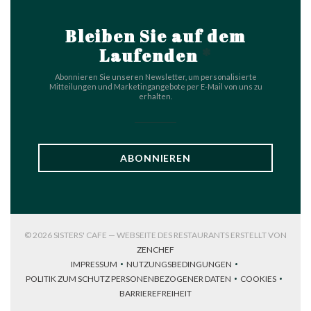
Bleiben Sie auf dem
Laufenden
*
Abonnieren Sie unseren Newsletter, um personalisierte
Mitteilungen und Marketingangebote per E-Mail von uns zu
erhalten.
ABONNIEREN
© 2026 SISTERS' CAFE — WEBSEITE DES RESTAURANTS ERSTELLT VON
((ÖFFNET EIN NEUES FENSTER))
ZENCHEF
IMPRESSUM
NUTZUNGSBEDINGUNGEN
((ÖFFNET EIN NEUES FENSTER))
((ÖFFNET EIN NEUES FENSTER))
POLITIK ZUM SCHUTZ PERSONENBEZOGENER DATEN
COOKIES
((ÖFFNET EIN NEUES FENSTER))
((ÖFFNET EI
BARRIEREFREIHEIT
((ÖFFNET EIN NEUES FENSTER))