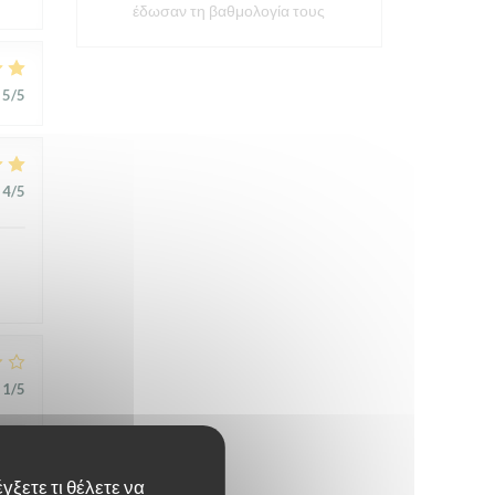
έδωσαν τη βαθμολογία τους
5
/5
4
/5
1
/5
t
γξετε τι θέλετε να
,