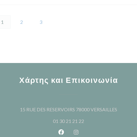
1
2
3
Χάρτης και Επικοινωνία
((ανοίγει
15 RUE DES RESERVOIRS 78000 VERSAILLES
01 30 21 21 22
Facebook ((ανοίγει σε νέο παρά
Instagram ((ανοίγει σε νέ