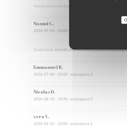
mais je pense qu’il peut s’améliorer.
O
Naomi
C
2026-07-03
- 13:00 - καλεσμένοι 4
Great food, friendly and welcoming staff. Lovely exp
Emmanuel
B
2026-07-04
- 19:00 - καλεσμένοι 2
Nicolas
D
2026-06-18
- 20:30 - καλεσμένοι 3
vero
V
2026-06-26
- 20:00 - καλεσμένοι 2