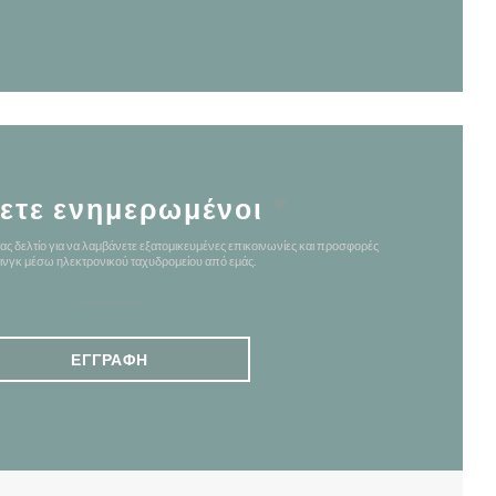
ετε ενημερωμένοι
*
ας δελτίο για να λαμβάνετε εξατομικευμένες επικοινωνίες και προσφορές
ινγκ μέσω ηλεκτρονικού ταχυδρομείου από εμάς.
ΕΓΓΡΑΦΉ