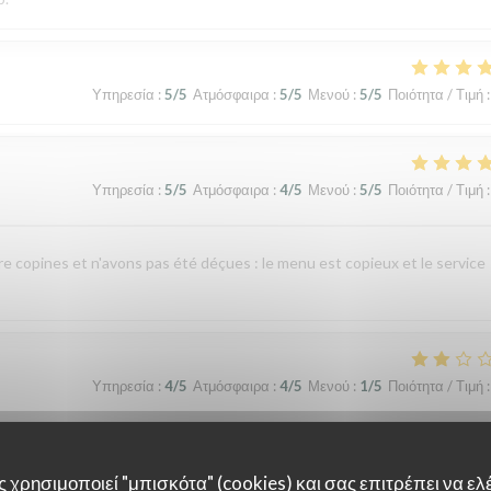
Υπηρεσία
:
5
/5
Ατμόσφαιρα
:
5
/5
Μενού
:
5
/5
Ποιότητα / Τιμή
:
Υπηρεσία
:
5
/5
Ατμόσφαιρα
:
4
/5
Μενού
:
5
/5
Ποιότητα / Τιμή
:
re copines et n'avons pas été déçues : le menu est copieux et le service
Υπηρεσία
:
4
/5
Ατμόσφαιρα
:
4
/5
Μενού
:
1
/5
Ποιότητα / Τιμή
:
nte indigestion qui a nécessité un lavement. C’est sûrement dû à la viande e
 χρησιμοποιεί "μπισκότα" (cookies) και σας επιτρέπει να ελέ
 si elle avait pris un coup de chaud. Je ne recommande pas ce restaurant