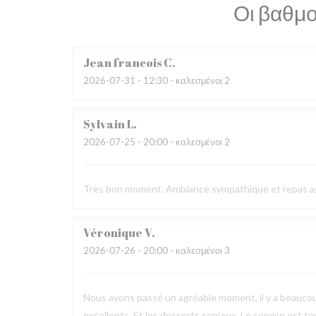
Οι βαθμο
Jean francois
C
2026-07-31
- 12:30 - καλεσμένοι 2
Sylvain
L
2026-07-25
- 20:00 - καλεσμένοι 2
Très bon moment. Ambiance sympathique et repas a
Véronique
V
2026-07-26
- 20:00 - καλεσμένοι 3
Nous avons passé un agréable moment, il y a beaucou
excellents. Et les desserts copieux. Le service est to