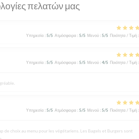
λογίες πελατών μας
Υπηρεσία
:
5
/5
Ατμόσφαιρα
:
5
/5
Μενού
:
5
/5
Ποιότητα / Τιμή
:
Υπηρεσία
:
5
/5
Ατμόσφαιρα
:
5
/5
Μενού
:
4
/5
Ποιότητα / Τιμή
:
gréable.
Υπηρεσία
:
5
/5
Ατμόσφαιρα
:
5
/5
Μενού
:
5
/5
Ποιότητα / Τιμή
:
p de choix au menu pour les végétariens. Les Bagels et Burgers sont
p.