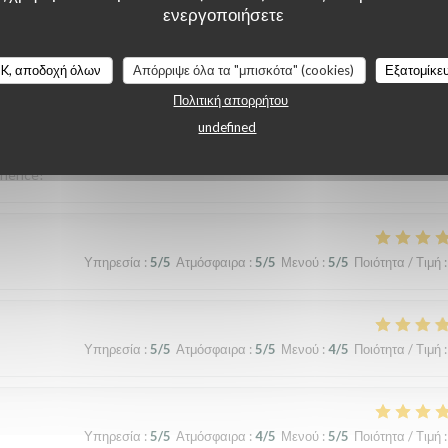
ενεργοποιήσετε
K, αποδοχή όλων
Απόρριψε όλα τα "μπισκότα" (cookies)
Εξατομίκε
Πολιτική απορρήτου
Υπηρεσία
:
5
/5
Ατμόσφαιρα
:
5
/5
Μενού
:
5
/5
Ποιότητα / Τιμή
:
undefined
erience!
Υπηρεσία
:
5
/5
Ατμόσφαιρα
:
5
/5
Μενού
:
5
/5
Ποιότητα / Τιμή
:
Υπηρεσία
:
5
/5
Ατμόσφαιρα
:
5
/5
Μενού
:
4
/5
Ποιότητα / Τιμή
:
Υπηρεσία
:
5
/5
Ατμόσφαιρα
:
4
/5
Μενού
:
5
/5
Ποιότητα / Τιμή
: