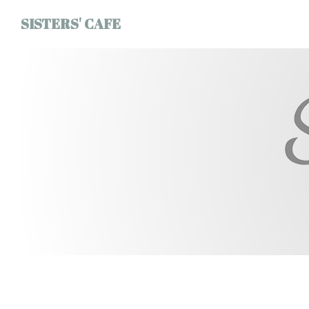
Πίνακας διαχείρισης "Μπισκότων" (Cookies)
SISTERS' CAFE