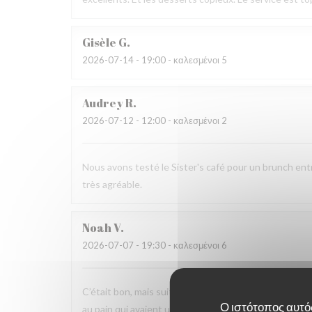
Gisèle
G
2026-07-14
- 19:00 - καλεσμένοι 5
Audrey
R
2026-07-12
- 12:00 - καλεσμένοι 2
Nous avons testé le Sister's café pour un brunch ent
très agréable.
Noah
V
2026-07-07
- 19:30 - καλεσμένοι 6
C’était bon, mais suite à la soirée j’ai fait une viole
Ο ιστότοπος αυτός
au pain qui avaient un goût légèrement avarié, comme