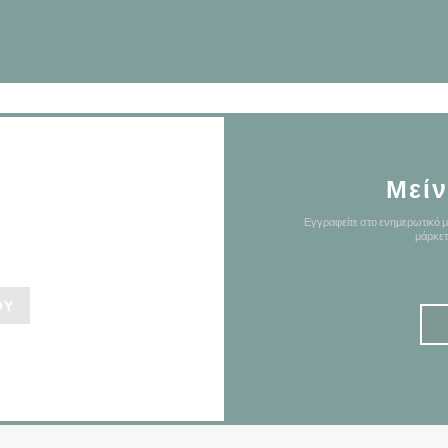
Μείν
ί μας
Εγγραφείτε στο ενημερωτικό μ
μάρκετ
ΟΎ