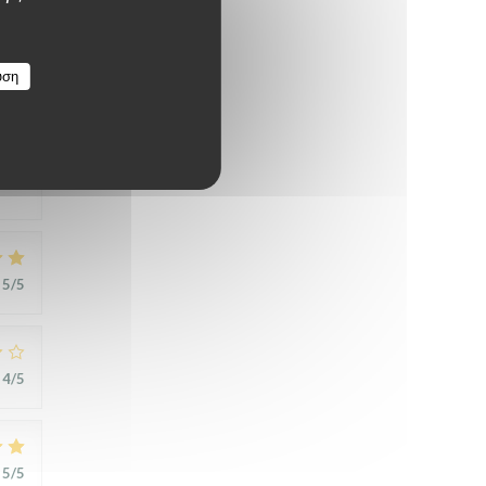
υση
5
/5
5
/5
4
/5
5
/5