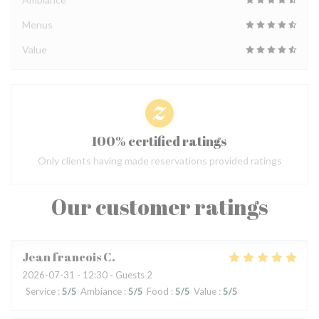
Menus
Value
100% certified ratings
Only clients having made reservations provided ratings
Our customer ratings
Jean francois
C
2026-07-31
- 12:30 - Guests 2
Service
:
5
/5
Ambiance
:
5
/5
Food
:
5
/5
Value
:
5
/5