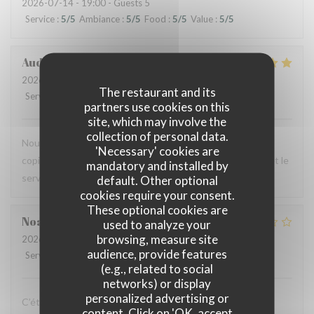
2026-07-14
- 19:00 - Guests 5
Service
:
5
/5
Ambiance
:
5
/5
Food
:
5
/5
Value
:
5
/5
Audrey
R
2026-07-12
- 12:00 - Guests 2
The restaurant and its
Service
:
5
/5
Ambiance
:
4
/5
Food
:
5
/5
Value
:
4
/5
partners use cookies on this
site, which may involve the
collection of personal data.
Nous avons testé le Sister's café pour un brunch entre
'Necessary' cookies are
copines et n'avons pas été déçues : le menu est copieux et le
mandatory and installed by
service très agréable.
default. Other optional
cookies require your consent.
These optional cookies are
Noah
V
used to analyze your
browsing, measure site
2026-07-07
- 19:30 - Guests 6
audience, provide features
Service
:
4
/5
Ambiance
:
4
/5
Food
:
1
/5
Value
:
1
/5
(e.g., related to social
networks) or display
personalized advertising or
C’était bon, mais suite à la soirée j’ai fait une violente
content. Click on 'OK, accept