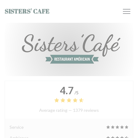
Personalizing your cookie choices
SISTERS' CAFE
4.7
/5
Average rating —
1379 reviews
Service
Ambiance