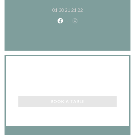
01 30 21 21 22
Facebook ((opens in a new wind
Instagram ((opens in a n
Contact us
BOOK A TABLE