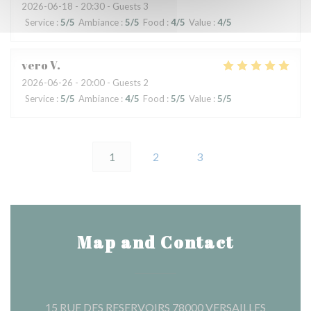
2026-06-18
- 20:30 - Guests 3
Service
:
5
/5
Ambiance
:
5
/5
Food
:
4
/5
Value
:
4
/5
vero
V
2026-06-26
- 20:00 - Guests 2
Service
:
5
/5
Ambiance
:
4
/5
Food
:
5
/5
Value
:
5
/5
1
2
3
Map and Contact
((opens i
15 RUE DES RESERVOIRS 78000 VERSAILLES