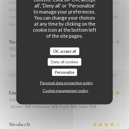
indigestion qui a nécessité un lavement. C’est sûrement dû à
all', 'Deny all' or 'Personalize'
la viande et au pain qui avaient un goût légèrement avarié,
to manage your preferences.
comme si elle avait pris un coup de chaud. Je ne recommande
You can change your choices
at any time by clicking on the
pas ce restaurant, mais je pense qu’il peut s’améliorer.
cookie icon at the bottom left
of the site pages.
Naomi
C
2026-07-03
- 13:00 - Guests 4
OK, accept all
Service
:
5
/5
Ambiance
:
5
/5
Food
:
5
/5
Value
:
5
/5
Deny all cookies
Personalize
Great food, friendly and welcoming staff. Lovely experience!
Personal data protection policy
Cookie management policy
Emmanuel
B
2026-07-04
- 19:00 - Guests 2
Service
:
5
/5
Ambiance
:
5
/5
Food
:
5
/5
Value
:
5
/5
Nicolas
D