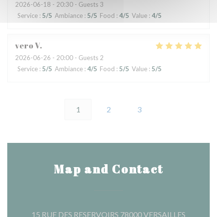
2026-06-18
- 20:30 - Guests 3
Service
:
5
/5
Ambiance
:
5
/5
Food
:
4
/5
Value
:
4
/5
vero
V
2026-06-26
- 20:00 - Guests 2
Service
:
5
/5
Ambiance
:
4
/5
Food
:
5
/5
Value
:
5
/5
1
2
3
Map and Contact
((opens i
15 RUE DES RESERVOIRS 78000 VERSAILLES