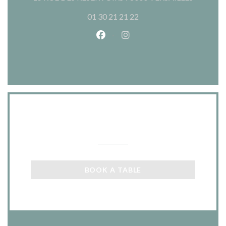
01 30 21 21 22
Facebook ((opens in a new wind
Instagram ((opens in a n
Contact us
BOOK A TABLE