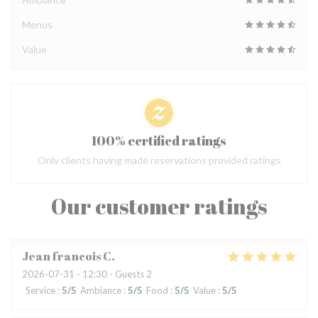
Menus
Value
100% certified ratings
Only clients having made reservations provided ratings
Our customer ratings
Jean francois
C
2026-07-31
- 12:30 - Guests 2
Service
:
5
/5
Ambiance
:
5
/5
Food
:
5
/5
Value
:
5
/5