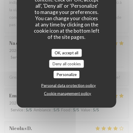
indigestion qui a nécessité un lavement. C’est sûrement dû à
all', 'Deny all' or 'Personalize'
la viande et au pain qui avaient un goût légèrement avarié,
to manage your preferences.
comme si elle avait pris un coup de chaud. Je ne recommande
You can change your choices
at any time by clicking on the
pas ce restaurant, mais je pense qu’il peut s’améliorer.
cookie icon at the bottom left
of the site pages.
Naomi
C
2026-07-03
- 13:00 - Guests 4
OK, accept all
Service
:
5
/5
Ambiance
:
5
/5
Food
:
5
/5
Value
:
5
/5
Deny all cookies
Personalize
Great food, friendly and welcoming staff. Lovely experience!
Personal data protection policy
Cookie management policy
Emmanuel
B
2026-07-04
- 19:00 - Guests 2
Service
:
5
/5
Ambiance
:
5
/5
Food
:
5
/5
Value
:
5
/5
Nicolas
D