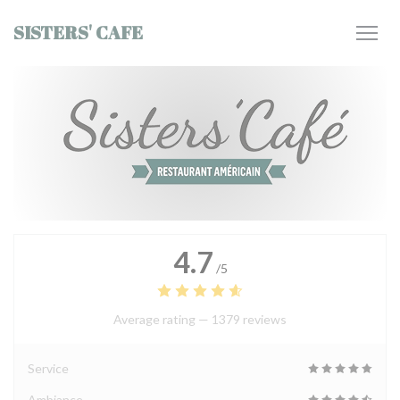
Personalizing your cookie choices
SISTERS' CAFE
4.7
/5
Average rating —
1379 reviews
Service
Ambiance