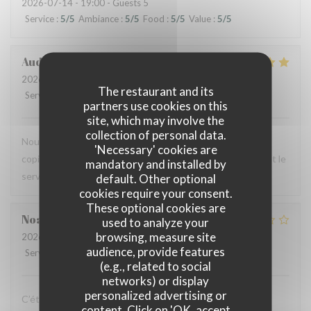
2026-07-14
- 19:00 - Guests 5
Service
:
5
/5
Ambiance
:
5
/5
Food
:
5
/5
Value
:
5
/5
Audrey
R
2026-07-12
- 12:00 - Guests 2
The restaurant and its
Service
:
5
/5
Ambiance
:
4
/5
Food
:
5
/5
Value
:
4
/5
partners use cookies on this
site, which may involve the
collection of personal data.
Nous avons testé le Sister's café pour un brunch entre
'Necessary' cookies are
copines et n'avons pas été déçues : le menu est copieux et le
mandatory and installed by
service très agréable.
default. Other optional
cookies require your consent.
These optional cookies are
Noah
V
used to analyze your
browsing, measure site
2026-07-07
- 19:30 - Guests 6
audience, provide features
Service
:
4
/5
Ambiance
:
4
/5
Food
:
1
/5
Value
:
1
/5
(e.g., related to social
networks) or display
personalized advertising or
C’était bon, mais suite à la soirée j’ai fait une violente
content. Click on 'OK, accept