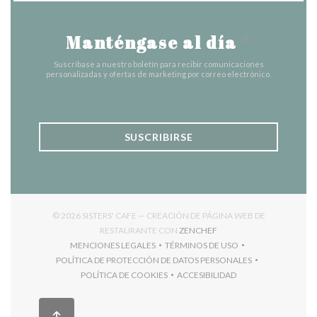
Manténgase al día
*
Suscríbase a nuestro boletín para recibir comunicaciones
personalizadas y ofertas de marketing por correo electrónico.
SUSCRIBIRSE
© 2026 SISTERS' CAFE — CREACIÓN DE PÁGINA WEB DE
((ABRE EN UNA NUEVA V
RESTAURANTE CON
ZENCHEF
MENCIONES LEGALES
TÉRMINOS DE USO
((ABRE EN UNA NUEVA VENTANA))
((ABRE EN UNA NUEVA VENT
POLÍTICA DE PROTECCIÓN DE DATOS PERSONALES
((ABRE EN UNA NUEVA VENTANA))
POLÍTICA DE COOKIES
ACCESIBILIDAD
((ABRE EN UNA NUEVA VENTANA))
((ABRE EN UNA NUEVA VEN