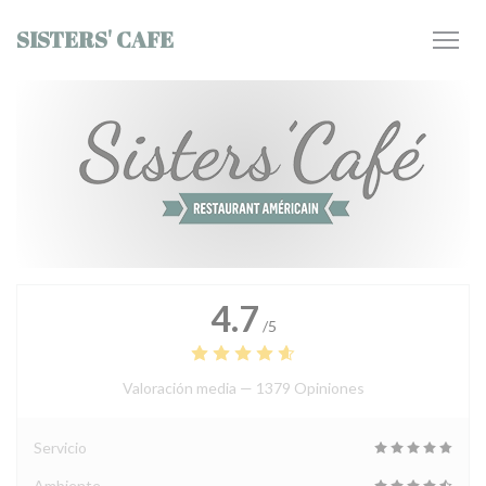
Personalización de sus opciones de cookies
SISTERS' CAFE
4.7
/5
Valoración media —
1379 Opiniones
Servicio
Ambiente