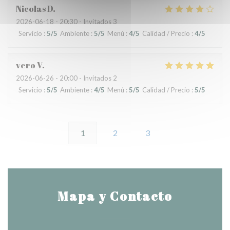
Nicolas
D
2026-06-18
- 20:30 - Invitados 3
Servicio
:
5
/5
Ambiente
:
5
/5
Menú
:
4
/5
Calidad / Precio
:
4
/5
vero
V
2026-06-26
- 20:00 - Invitados 2
Servicio
:
5
/5
Ambiente
:
4
/5
Menú
:
5
/5
Calidad / Precio
:
5
/5
1
2
3
Mapa y Contacto