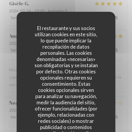
Gisèle
G
2026-07-14
- 19:00 - Invitados 5
Servicio
:
5
/5
Ambiente
:
5
/5
Menú
:
5
/5
Calidad / Precio
:
5
/5
El restaurante y sus socios
utilizan cookies en este sitio,
Audrey
R
lo que puede implicar la
2026-07-12
- 12:00 - Invitados 2
recopilación de datos
Servicio
:
5
/5
Ambiente
:
4
/5
Menú
:
5
/5
Calidad / Precio
:
4
/5
personales. Las cookies
denominadas «necesarias»
son obligatorias y se instalan
Nous avons testé le Sister's café pour un brunch entre
por defecto. Otras cookies
opcionales requieren su
copines et n'avons pas été déçues : le menu est copieux et le
consentimiento. Estas
service très agréable.
cookies opcionales sirven
para analizar su navegación,
medir la audiencia del sitio,
Noah
V
ofrecer funcionalidades (por
2026-07-07
- 19:30 - Invitados 6
ejemplo, relacionadas con
Servicio
:
4
/5
Ambiente
:
4
/5
Menú
:
1
/5
Calidad / Precio
:
1
/5
redes sociales) o mostrar
publicidad o contenidos