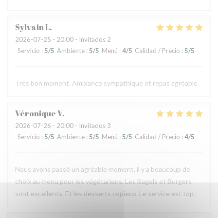
Sylvain
L
2026-07-25
- 20:00 - Invitados 2
Servicio
:
5
/5
Ambiente
:
5
/5
Menú
:
4
/5
Calidad / Precio
:
5
/5
Très bon moment. Ambiance sympathique et repas agréable.
Véronique
V
2026-07-26
- 20:00 - Invitados 3
Servicio
:
5
/5
Ambiente
:
5
/5
Menú
:
5
/5
Calidad / Precio
:
4
/5
Nous avons passé un agréable moment, il y a beaucoup de
choix au menu pour les végétariens. Les Bagels et Burgers
sont excellents. Et les desserts copieux. Le service est top.