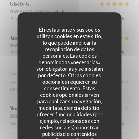
Gisèle
G
2026-07-14
- 19:00 - Invitados 5
Servicio
:
5
/5
Ambiente
:
5
/5
Menú
:
5
/5
Calidad / Precio
:
5
/5
El restaurante y sus socios
utilizan cookies en este sitio,
Audrey
R
lo que puede implicar la
2026-07-12
- 12:00 - Invitados 2
recopilación de datos
Servicio
:
5
/5
Ambiente
:
4
/5
Menú
:
5
/5
Calidad / Precio
:
4
/5
personales. Las cookies
denominadas «necesarias»
son obligatorias y se instalan
Nous avons testé le Sister's café pour un brunch entre
por defecto. Otras cookies
opcionales requieren su
copines et n'avons pas été déçues : le menu est copieux et le
consentimiento. Estas
service très agréable.
cookies opcionales sirven
para analizar su navegación,
medir la audiencia del sitio,
Noah
V
ofrecer funcionalidades (por
2026-07-07
- 19:30 - Invitados 6
ejemplo, relacionadas con
Servicio
:
4
/5
Ambiente
:
4
/5
Menú
:
1
/5
Calidad / Precio
:
1
/5
redes sociales) o mostrar
publicidad o contenidos