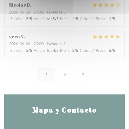
Nicolas
D
2026-06-18
- 20:30 - Invitados 3
Servicio
:
5
/5
Ambiente
:
5
/5
Menú
:
4
/5
Calidad / Precio
:
4
/5
vero
V
2026-06-26
- 20:00 - Invitados 2
Servicio
:
5
/5
Ambiente
:
4
/5
Menú
:
5
/5
Calidad / Precio
:
5
/5
1
2
3
Mapa y Contacto