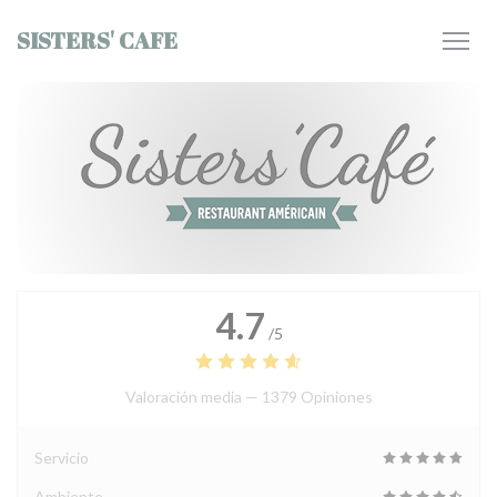
Personalización de sus opciones de cookies
SISTERS' CAFE
4.7
/5
Valoración media —
1379 Opiniones
Servicio
Ambiente