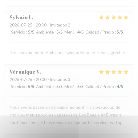
Sylvain
L
2026-07-25
- 20:00 - Invitados 2
Servicio
:
5
/5
Ambiente
:
5
/5
Menú
:
4
/5
Calidad / Precio
:
5
/5
Très bon moment. Ambiance sympathique et repas agréable.
Véronique
V
2026-07-26
- 20:00 - Invitados 3
Servicio
:
5
/5
Ambiente
:
5
/5
Menú
:
5
/5
Calidad / Precio
:
4
/5
Nous avons passé un agréable moment, il y a beaucoup de
choix au menu pour les végétariens. Les Bagels et Burgers
sont excellents. Et les desserts copieux. Le service est top.