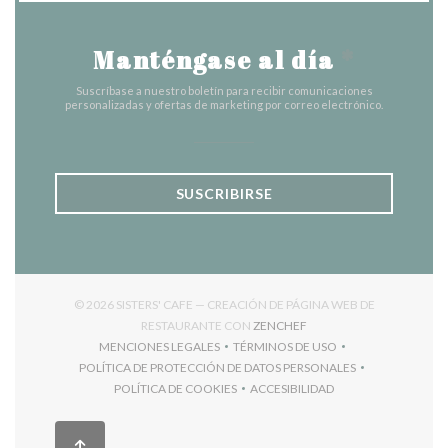
Manténgase al día
*
Suscríbase a nuestro boletín para recibir comunicaciones
personalizadas y ofertas de marketing por correo electrónico.
SUSCRIBIRSE
© 2026 SISTERS' CAFE — CREACIÓN DE PÁGINA WEB DE
((ABRE EN UNA NUEVA V
RESTAURANTE CON
ZENCHEF
MENCIONES LEGALES
TÉRMINOS DE USO
((ABRE EN UNA NUEVA VENTANA))
((ABRE EN UNA NUEVA VENT
POLÍTICA DE PROTECCIÓN DE DATOS PERSONALES
((ABRE EN UNA NUEVA VENTANA))
POLÍTICA DE COOKIES
ACCESIBILIDAD
((ABRE EN UNA NUEVA VENTANA))
((ABRE EN UNA NUEVA VEN