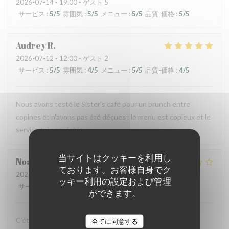
2026-07-14
- 19:00 - ゲスト 5
サービス
:
5
/5
雰囲気
:
5
/5
メニュー
:
5
/5
品質-価格
:
5
/5
Audrey
R
2026-07-12
- 12:00 - ゲスト 2
サービス
:
5
/5
雰囲気
:
4
/5
メニュー
:
5
/5
品質-価格
:
4
/5
Nous avons testé le Sister's café pour un brunch entre
copines et n'avons pas été déçues : le menu est copieux et le
service très agréable.
当サイトはクッキーを利用し
Noah
V
ております。お客様自身でク
2026-07-07
- 19:30 - ゲスト 6
ッキー利用の設定および管理
サービス
:
4
/5
雰囲気
:
4
/5
メニュー
:
1
/5
品質-価格
:
1
/5
ができます。
C’était bon, mais suite à la soirée j’ai fait une violente
全てに同意する