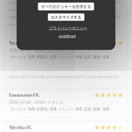
indigestion qui a nécessité un lavement. C’est sûrement dû à
すべてのクッキーを拒否する
la viande et au pain qui avaient un goût légèrement avarié,
comme si elle avait pris un coup de chaud. Je ne recommande
カスタマイズする
pas ce restaurant, mais je pense qu’il peut s’améliorer.
プライバシーポリシー
undefined
Naomi
C
2026-07-03
- 13:00 - ゲスト 4
サービス
:
5
/5
雰囲気
:
5
/5
メニュー
:
5
/5
品質-価格
:
5
/5
Great food, friendly and welcoming staff. Lovely experience!
Emmanuel
B
2026-07-04
- 19:00 - ゲスト 2
サービス
:
5
/5
雰囲気
:
5
/5
メニュー
:
5
/5
品質-価格
:
5
/5
Nicolas
D