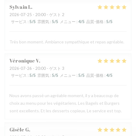
Sylvain
L
2026-07-25
- 20:00 - ゲスト 2
サービス
:
5
/5
雰囲気
:
5
/5
メニュー
:
4
/5
品質-価格
:
5
/5
Très bon moment. Ambiance sympathique et repas agréable.
Véronique
V
2026-07-26
- 20:00 - ゲスト 3
サービス
:
5
/5
雰囲気
:
5
/5
メニュー
:
5
/5
品質-価格
:
4
/5
Nous avons passé un agréable moment, il y a beaucoup de
choix au menu pour les végétariens. Les Bagels et Burgers
sont excellents. Et les desserts copieux. Le service est top.
Gisèle
G