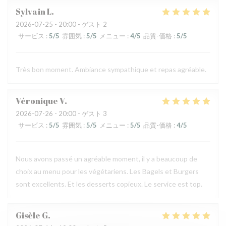
Sylvain
L
2026-07-25
- 20:00 - ゲスト 2
サービス
:
5
/5
雰囲気
:
5
/5
メニュー
:
4
/5
品質-価格
:
5
/5
Très bon moment. Ambiance sympathique et repas agréable.
Véronique
V
2026-07-26
- 20:00 - ゲスト 3
サービス
:
5
/5
雰囲気
:
5
/5
メニュー
:
5
/5
品質-価格
:
4
/5
Nous avons passé un agréable moment, il y a beaucoup de
choix au menu pour les végétariens. Les Bagels et Burgers
sont excellents. Et les desserts copieux. Le service est top.
Gisèle
G