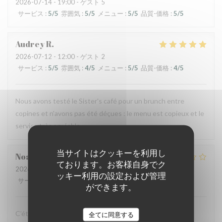
2026-07-14
- 19:00 - ゲスト 5
サービス
:
5
/5
雰囲気
:
5
/5
メニュー
:
5
/5
品質-価格
:
5
/5
Audrey
R
2026-07-12
- 12:00 - ゲスト 2
サービス
:
5
/5
雰囲気
:
4
/5
メニュー
:
5
/5
品質-価格
:
4
/5
Nous avons testé le Sister's café pour un brunch entre
copines et n'avons pas été déçues : le menu est copieux et le
service très agréable.
当サイトはクッキーを利用し
Noah
V
ております。お客様自身でク
2026-07-07
- 19:30 - ゲスト 6
ッキー利用の設定および管理
サービス
:
4
/5
雰囲気
:
4
/5
メニュー
:
1
/5
品質-価格
:
1
/5
ができます。
C’était bon, mais suite à la soirée j’ai fait une violente
全てに同意する