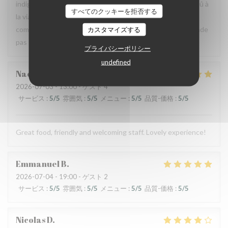
indigestion qui a nécessité un lavement. C’est sûrement dû à
すべてのクッキーを拒否する
la viande et au pain qui avaient un goût légèrement avarié,
comme si elle avait pris un coup de chaud. Je ne recommande
カスタマイズする
pas ce restaurant, mais je pense qu’il peut s’améliorer.
プライバシーポリシー
undefined
Naomi
C
2026-07-03
- 13:00 - ゲスト 4
サービス
:
5
/5
雰囲気
:
5
/5
メニュー
:
5
/5
品質-価格
:
5
/5
Great food, friendly and welcoming staff. Lovely experience!
Emmanuel
B
2026-07-04
- 19:00 - ゲスト 2
サービス
:
5
/5
雰囲気
:
5
/5
メニュー
:
5
/5
品質-価格
:
5
/5
Nicolas
D