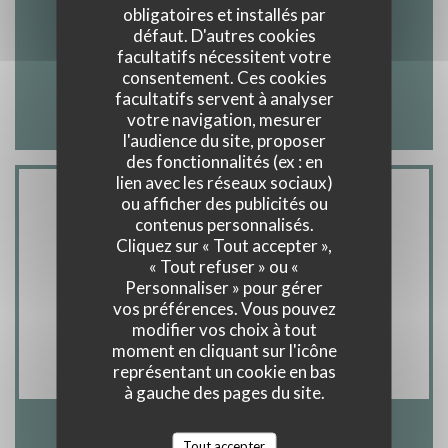
obligatoires et installés par
01 30 21 21 22
défaut. D'autres cookies
facultatifs nécessitent votre
Facebook ((ouvre une nouvelle 
Instagram ((ouvre une nou
consentement. Ces cookies
facultatifs servent à analyser
votre navigation, mesurer
l'audience du site, proposer
des fonctionnalités (ex : en
lien avec les réseaux sociaux)
ou afficher des publicités ou
Nous contacter
contenus personnalisés.
Cliquez sur « Tout accepter »,
« Tout refuser » ou «
Personnaliser » pour gérer
vos préférences. Vous pouvez
RÉSERVER
modifier vos choix à tout
moment en cliquant sur l'icône
représentant un cookie en bas
à gauche des pages du site.
Tout accepter