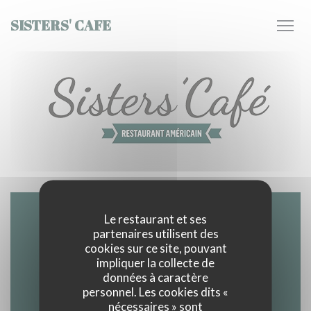
Personnalisation de vos choix en matière de cookies
SISTERS' CAFE
Le restaurant et ses
Accès/Contact
partenaires utilisent des
cookies sur ce site, pouvant
impliquer la collecte de
données à caractère
personnel. Les cookies dits «
((ouvre u
15 RUE DES RESERVOIRS 78000 VERSAILLES
nécessaires » sont