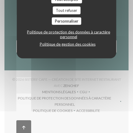
Newsletter
*
Tout refuser
Inscrivez-vous à notre lettre d'information pour recevoir des
communications personnalisées et des offres marketing par
courriel.
Personnaliser
Politique de protection des données à caractère
personnel
Politique de gestion des cookies
S'ABONNER
© 2026 SISTERS' CAFE — CRÉATION DE SITE INTERNET RESTAURANT
((OUVRE UNE NOUVELLE FENÊTR
AVEC
ZENCHEF
MENTIONS LÉGALES
CGU
((OUVRE UNE NOUVELLE FENÊTRE))
((OUVRE UNE NOUVELLE FEN
POLITIQUE DE PROTECTION DES DONNÉES À CARACTÈRE
((OUVRE UNE NOUVELLE FENÊTRE))
PERSONNEL
POLITIQUE DE COOKIES
ACCESSIBILITE
((OUVRE UNE NOUVELLE FENÊTRE))
((OUVRE UNE NOUVELLE F