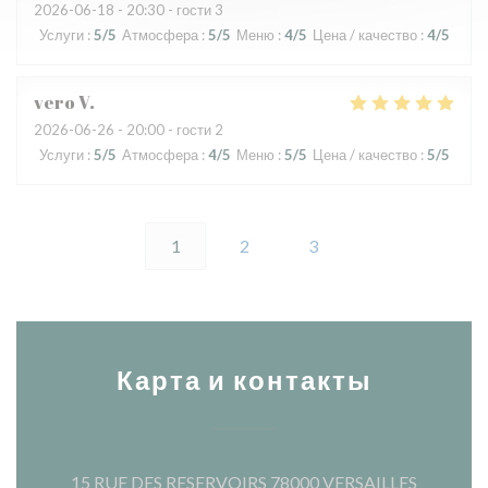
2026-06-18
- 20:30 - гости 3
Услуги
:
5
/5
Атмосфера
:
5
/5
Меню
:
4
/5
Цена / качество
:
4
/5
vero
V
2026-06-26
- 20:00 - гости 2
Услуги
:
5
/5
Атмосфера
:
4
/5
Меню
:
5
/5
Цена / качество
:
5
/5
1
2
3
Карта и контакты
((открыв
15 RUE DES RESERVOIRS 78000 VERSAILLES