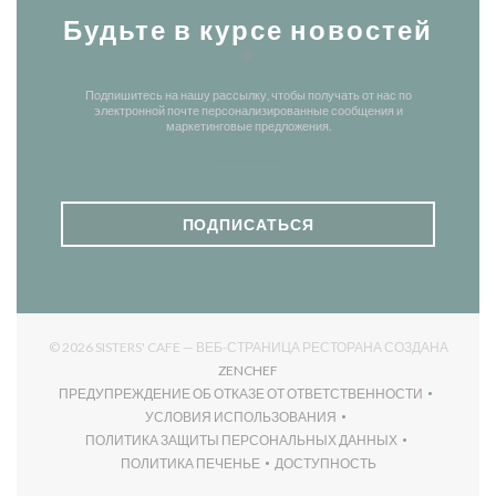
Будьте в курсе новостей
*
Подпишитесь на нашу рассылку, чтобы получать от нас по
электронной почте персонализированные сообщения и
маркетинговые предложения.
ПОДПИСАТЬСЯ
© 2026 SISTERS' CAFE — ВЕБ-СТРАНИЦА РЕСТОРАНА СОЗДАНА
((ОТКРЫВАЕТСЯ В НОВОМ ОКНЕ)
ZENCHEF
ПРЕДУПРЕЖДЕНИЕ ОБ ОТКАЗЕ ОТ ОТВЕТСТВЕННОСТИ
((ОТКРЫВАЕТСЯ В НОВОМ ОКНЕ))
УСЛОВИЯ ИСПОЛЬЗОВАНИЯ
((ОТКРЫВАЕТСЯ В НОВОМ ОКНЕ))
ПОЛИТИКА ЗАЩИТЫ ПЕРСОНАЛЬНЫХ ДАННЫХ
((ОТКРЫВАЕТСЯ В НОВОМ ОКНЕ))
ПОЛИТИКА ПЕЧЕНЬЕ
ДОСТУПНОСТЬ
((ОТКРЫВАЕТСЯ В НОВОМ ОКНЕ))
((ОТКРЫВАЕТСЯ В НОВОМ