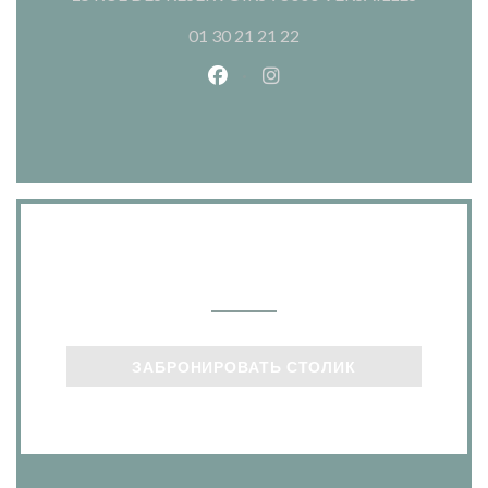
01 30 21 21 22
Facebook ((открывается в ново
Instagram ((открывается
Связь с нами
ЗАБРОНИРОВАТЬ СТОЛИК