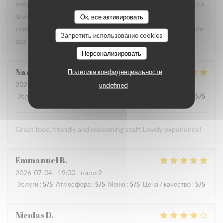
indigestion qui a nécessité un lavement. C’est sûrement dû à
la viande et au pain qui avaient un goût légèrement avarié,
Ок, все активировать
comme si elle avait pris un coup de chaud. Je ne recommande
Запретить использование cookies
pas ce restaurant, mais je pense qu’il peut s’améliorer.
Персонализировать
Naomi
C
Политика конфиденциальности
2026-07-03
- 13:00 - гости 4
undefined
Услуги
:
5
/5
Атмосфера
:
5
/5
Меню
:
5
/5
Цена / качество
:
5
/5
Great food, friendly and welcoming staff. Lovely experience!
Emmanuel
B
2026-07-04
- 19:00 - гости 2
Услуги
:
5
/5
Атмосфера
:
5
/5
Меню
:
5
/5
Цена / качество
:
5
/5
Nicolas
D