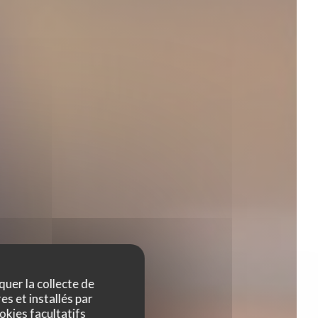
quer la collecte de
es et installés par
okies facultatifs