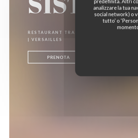
SISTERS
predefinita. Altri 
analizzare la tua na
social network) o vi
tutto' o 'Person
momento c
RESTAURANT TRADITIONNEL
|
VERSAILLES
PRENOTA