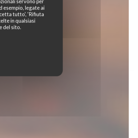
pzionali servono per
ad esempio, legate ai
etta tutto', 'Rifiuta
elte in qualsiasi
 del sito.