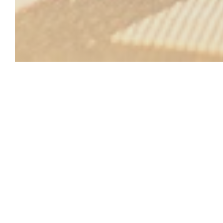
SISTERS' CAF
menu