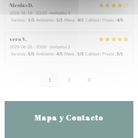
Nicolas
D
2026-06-18
- 20:30 - Invitados 3
Servicio
:
5
/5
Ambiente
:
5
/5
Menú
:
4
/5
Calidad / Precio
:
4
/5
vero
V
2026-06-26
- 20:00 - Invitados 2
Servicio
:
5
/5
Ambiente
:
4
/5
Menú
:
5
/5
Calidad / Precio
:
5
/5
1
2
3
Mapa y Contacto