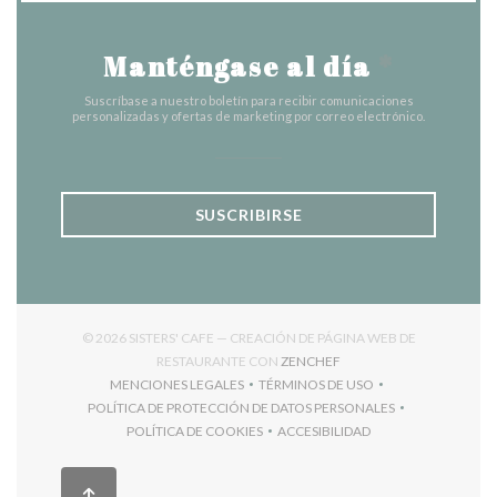
Manténgase al día
*
Suscríbase a nuestro boletín para recibir comunicaciones
personalizadas y ofertas de marketing por correo electrónico.
SUSCRIBIRSE
© 2026 SISTERS' CAFE — CREACIÓN DE PÁGINA WEB DE
((ABRE EN UNA NUEVA V
RESTAURANTE CON
ZENCHEF
MENCIONES LEGALES
TÉRMINOS DE USO
((ABRE EN UNA NUEVA VENTANA))
((ABRE EN UNA NUEVA VENT
POLÍTICA DE PROTECCIÓN DE DATOS PERSONALES
((ABRE EN UNA NUEVA VENTANA))
POLÍTICA DE COOKIES
ACCESIBILIDAD
((ABRE EN UNA NUEVA VENTANA))
((ABRE EN UNA NUEVA VEN