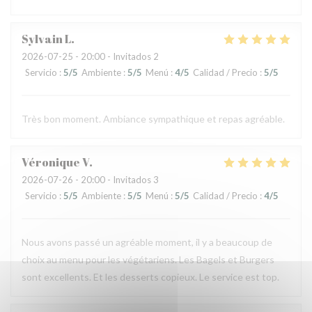
Sylvain
L
2026-07-25
- 20:00 - Invitados 2
Servicio
:
5
/5
Ambiente
:
5
/5
Menú
:
4
/5
Calidad / Precio
:
5
/5
Très bon moment. Ambiance sympathique et repas agréable.
Véronique
V
2026-07-26
- 20:00 - Invitados 3
Servicio
:
5
/5
Ambiente
:
5
/5
Menú
:
5
/5
Calidad / Precio
:
4
/5
Nous avons passé un agréable moment, il y a beaucoup de
choix au menu pour les végétariens. Les Bagels et Burgers
sont excellents. Et les desserts copieux. Le service est top.