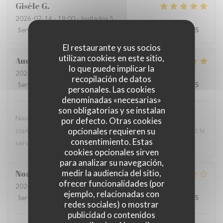
Gisèle
G
2026-07-14
- 19:00 - Invitados 5
Servicio
:
5
/5
Ambiente
:
5
/5
Menú
:
5
/5
Calidad / Precio
:
5
/5
El restaurante y sus socios
utilizan cookies en este sitio,
Audrey
R
lo que puede implicar la
2026-07-12
- 12:00 - Invitados 2
recopilación de datos
Servicio
:
5
/5
Ambiente
:
4
/5
Menú
:
5
/5
Calidad / Precio
:
4
/5
personales. Las cookies
denominadas «necesarias»
son obligatorias y se instalan
Nous avons testé le Sister's café pour un brunch entre
por defecto. Otras cookies
opcionales requieren su
copines et n'avons pas été déçues : le menu est copieux et le
consentimiento. Estas
service très agréable.
cookies opcionales sirven
para analizar su navegación,
medir la audiencia del sitio,
Noah
V
ofrecer funcionalidades (por
2026-07-07
- 19:30 - Invitados 6
ejemplo, relacionadas con
Servicio
:
4
/5
Ambiente
:
4
/5
Menú
:
1
/5
Calidad / Precio
:
1
/5
redes sociales) o mostrar
publicidad o contenidos