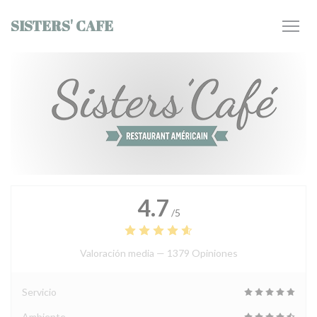
Personalización de sus opciones de cookies
SISTERS' CAFE
4.7
/5
Valoración media —
1379 Opiniones
Servicio
Ambiente