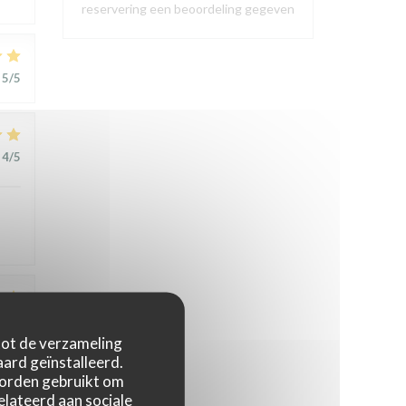
reservering een beoordeling gegeven
5
/5
4
/5
1
/5
 tot de verzameling
ard geïnstalleerd.
worden gebruikt om
t
relateerd aan sociale
,