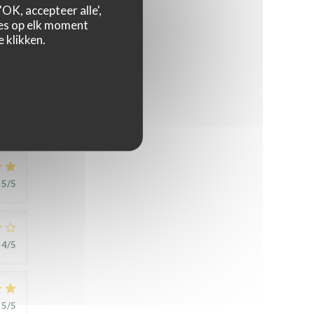
OK, accepteer alle',
zes op elk moment
 klikken.
5
/5
5
/5
4
/5
5
/5