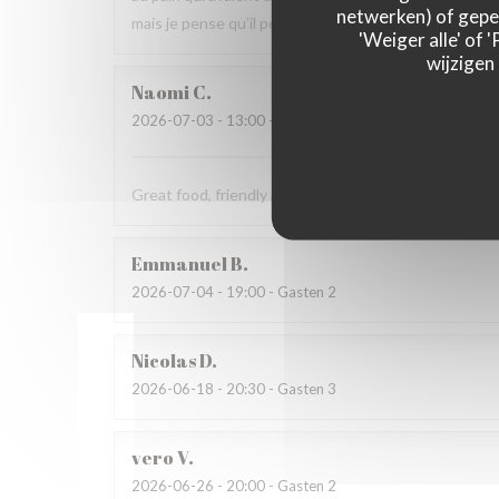
netwerken) of geper
mais je pense qu’il peut s’améliorer.
'Weiger alle' of
wijzigen
Naomi
C
2026-07-03
- 13:00 - Gasten 4
Great food, friendly and welcoming staff. Lovely exp
Emmanuel
B
2026-07-04
- 19:00 - Gasten 2
Nicolas
D
2026-06-18
- 20:30 - Gasten 3
vero
V
2026-06-26
- 20:00 - Gasten 2