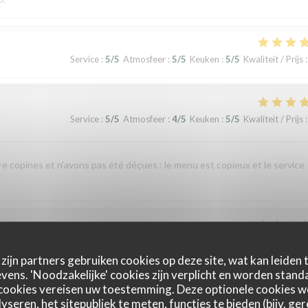
Service
:
5
/5
Atmosfeer
:
5
/5
Keuken
:
5
/5
Kwaliteit / Prijs
:
Service
:
5
/5
Atmosfeer
:
4
/5
Keuken
:
5
/5
Kwaliteit / Prijs
:
re copines et n'avons pas été déçues : le menu est copieux et le service
Service
:
4
/5
Atmosfeer
:
4
/5
Keuken
:
1
/5
Kwaliteit / Prijs
:
zijn partners gebruiken cookies op deze site, wat kan leiden
ens. 'Noodzakelijke' cookies zijn verplicht en worden standa
cookies vereisen uw toestemming. Deze optionele cookies 
nte indigestion qui a nécessité un lavement. C’est sûrement dû à la viande e
yseren, het sitepubliek te meten, functies te bieden (bijv. ge
 si elle avait pris un coup de chaud. Je ne recommande pas ce restaurant