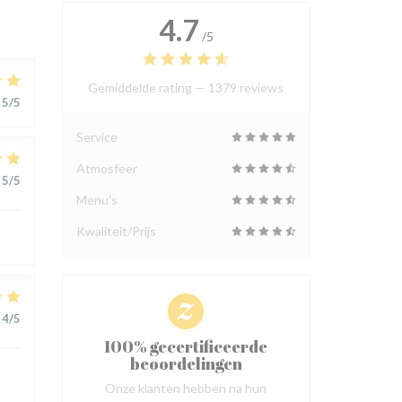
4.7
/5
Gemiddelde rating —
1379 reviews
5
/5
Service
Atmosfeer
5
/5
Menu's
Kwaliteit/Prijs
4
/5
100% gecertificeerde
beoordelingen
Onze klanten hebben na hun