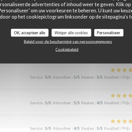
sonaliseerde advertenties of inhoud weer te geven. Klik op '
 'Personaliseer' om uw voorkeuren te beheren. U kunt uw keu
 door op het cookiepictogram linksonder op de sitepagina's te
Service
:
5
/5
Atmosfeer
:
5
/5
Keuken
:
5
/5
Kwaliteit / Prijs
:
OK, accepteer alle
Weiger alle cookies
Personaliseer
Beleid voor de bescherming van persoonsgegevens
Cookiebeleid
erience!
Service
:
5
/5
Atmosfeer
:
5
/5
Keuken
:
5
/5
Kwaliteit / Prijs
:
Service
:
5
/5
Atmosfeer
:
5
/5
Keuken
:
4
/5
Kwaliteit / Prijs
:
Service
:
5
/5
Atmosfeer
:
4
/5
Keuken
:
5
/5
Kwaliteit / Prijs
: