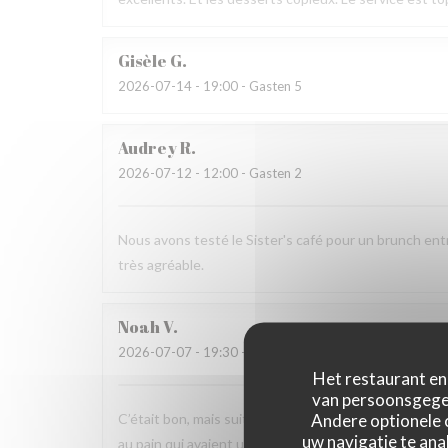
Gisèle
G
2026-07-14
- 19:00 - Gasten 5
Audrey
R
2026-07-12
- 12:00 - Gasten 2
Nous avons testé le Sister's café pour un brunch ent
très agréable.
Noah
V
2026-07-07
- 19:30 - Gasten 6
Het restaurant en 
van persoonsgegev
Andere optionele 
C’était bon, mais suite à la soirée j’ai fait une viole
uw navigatie te anal
au pain qui avaient un goût légèrement avarié, comme