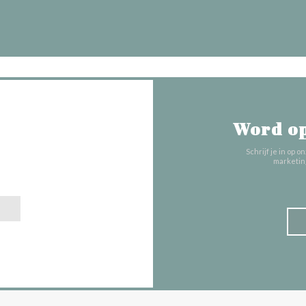
Word op
ons op
Schrijf je in op
marketin