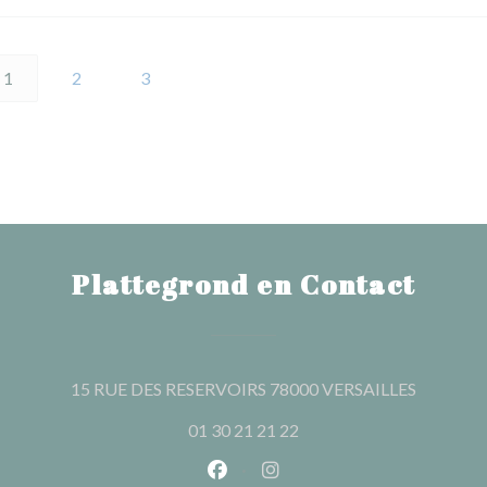
1
2
3
Plattegrond en Contact
((opent i
15 RUE DES RESERVOIRS 78000 VERSAILLES
01 30 21 21 22
Facebook ((opent in een nieuw 
Instagram ((opent in een 