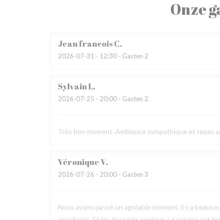
Onze g
Jean francois
C
2026-07-31
- 12:30 - Gasten 2
Sylvain
L
2026-07-25
- 20:00 - Gasten 2
Très bon moment. Ambiance sympathique et repas a
Véronique
V
2026-07-26
- 20:00 - Gasten 3
Nous avons passé un agréable moment, il y a beaucou
excellents. Et les desserts copieux. Le service est to