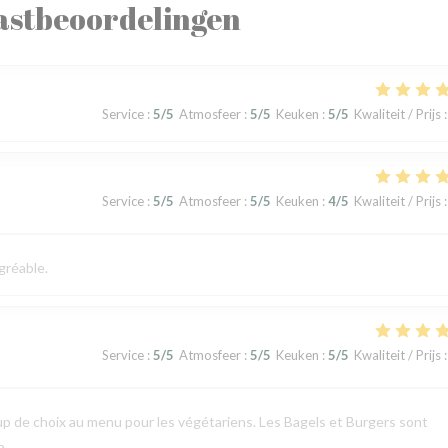
astbeoordelingen
Service
:
5
/5
Atmosfeer
:
5
/5
Keuken
:
5
/5
Kwaliteit / Prijs
:
Service
:
5
/5
Atmosfeer
:
5
/5
Keuken
:
4
/5
Kwaliteit / Prijs
:
gréable.
Service
:
5
/5
Atmosfeer
:
5
/5
Keuken
:
5
/5
Kwaliteit / Prijs
:
p de choix au menu pour les végétariens. Les Bagels et Burgers sont
p.