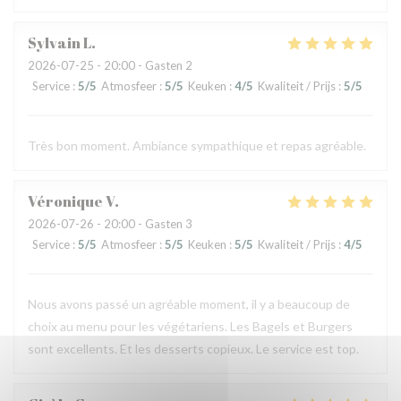
Sylvain
L
2026-07-25
- 20:00 - Gasten 2
Service
:
5
/5
Atmosfeer
:
5
/5
Keuken
:
4
/5
Kwaliteit / Prijs
:
5
/5
Très bon moment. Ambiance sympathique et repas agréable.
Véronique
V
2026-07-26
- 20:00 - Gasten 3
Service
:
5
/5
Atmosfeer
:
5
/5
Keuken
:
5
/5
Kwaliteit / Prijs
:
4
/5
Nous avons passé un agréable moment, il y a beaucoup de
choix au menu pour les végétariens. Les Bagels et Burgers
sont excellents. Et les desserts copieux. Le service est top.