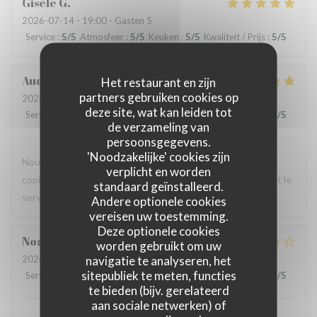
Gisèle
G
2026-07-14
- 19:00 - Gasten 5
Service
:
5
/5
Atmosfeer
:
5
/5
Keuken
:
5
/5
Kwaliteit / Prijs
:
5
/5
Audrey
R
Het restaurant en zijn
partners gebruiken cookies op
2026-07-12
- 12:00 - Gasten 2
deze site, wat kan leiden tot
Service
:
5
/5
Atmosfeer
:
4
/5
Keuken
:
5
/5
Kwaliteit / Prijs
:
4
/5
de verzameling van
persoonsgegevens.
'Noodzakelijke' cookies zijn
Nous avons testé le Sister's café pour un brunch entre
verplicht en worden
copines et n'avons pas été déçues : le menu est copieux et le
standaard geïnstalleerd.
service très agréable.
Andere optionele cookies
vereisen uw toestemming.
Deze optionele cookies
Noah
V
worden gebruikt om uw
navigatie te analyseren, het
2026-07-07
- 19:30 - Gasten 6
sitepubliek te meten, functies
Service
:
4
/5
Atmosfeer
:
4
/5
Keuken
:
1
/5
Kwaliteit / Prijs
:
1
/5
te bieden (bijv. gerelateerd
aan sociale netwerken) of