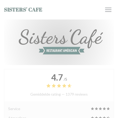
Cookies beheer paneel
SISTERS' CAFE
4.7
/5
Gemiddelde rating —
1379 reviews
Service
Atmosfeer