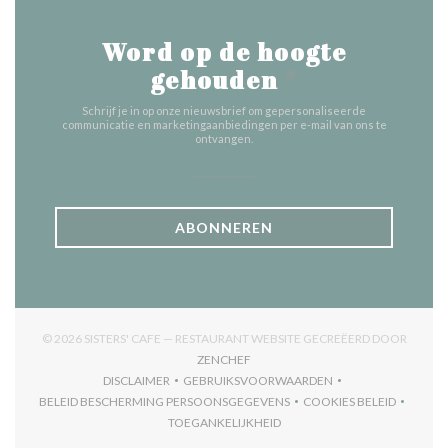
Word op de hoogte
gehouden
*
Schrijf je in op onze nieuwsbrief om gepersonaliseerde
communicatie en marketingaanbiedingen per e-mail van ons te
ontvangen.
ABONNEREN
© 2026 SISTERS' CAFE — RESTAURANT WEBSITE GECREËERD DOOR
((OPENT IN EEN NIEUW VENSTER))
ZENCHEF
DISCLAIMER
GEBRUIKSVOORWAARDEN
((OPENT IN EEN NIEUW VENSTER))
((OPENT IN EEN NIEUW VENSTER)
BELEID BESCHERMING PERSOONSGEGEVENS
COOKIES BELEID
((OPENT IN EEN NIEUW VENSTER))
((OPENT IN EEN
TOEGANKELIJKHEID
((OPENT IN EEN NIEUW VENSTER))