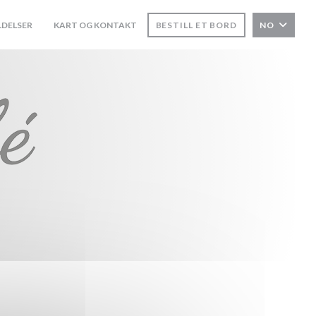
DELSER
KART OG KONTAKT
BESTILL ET BORD
NO
((ÅPNER I ET NYTT VINDU))