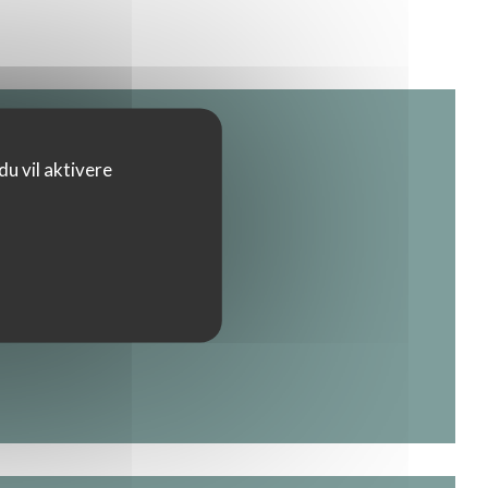
u vil aktivere
et nytt vindu))
))
 vindu))