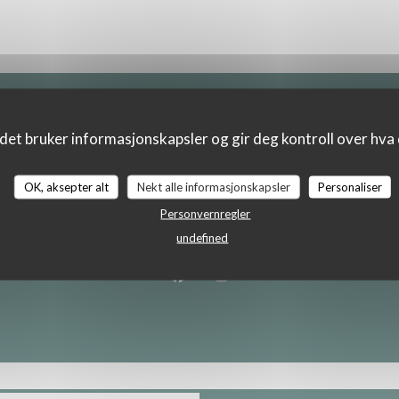
Kart og Kontakt
det bruker informasjonskapsler og gir deg kontroll over hva d
OK, aksepter alt
Nekt alle informasjonskapsler
Personaliser
((åpner i 
15 RUE DES RESERVOIRS 78000 VERSAILLES
Personvernregler
undefined
01 30 21 21 22
Facebook ((åpner i et nytt vindu
Instagram ((åpner i et nytt