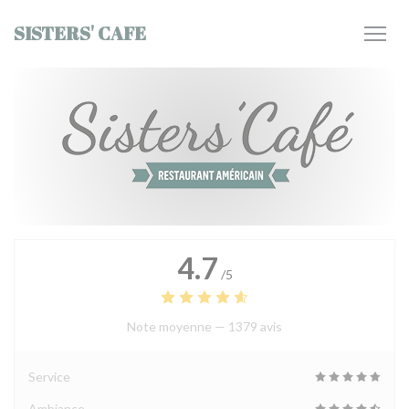
Personnalisation de vos choix en matière de cookies
SISTERS' CAFE
4.7
/5
Note moyenne —
1379 avis
Service
Ambiance