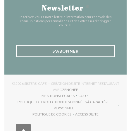
Newsletter
*
Inscrivez-vous à notre lettre d'information pour recevoir des
communications personnalisées et des offres marketing par
courriel.
S'ABONNER
© 2026 SISTERS' CAFE — CRÉATION DE SITE INTERNET RESTAURANT
((OUVRE UNE NOUVELLE FENÊTR
AVEC
ZENCHEF
MENTIONS LÉGALES
CGU
((OUVRE UNE NOUVELLE FENÊTRE))
((OUVRE UNE NOUVELLE FEN
POLITIQUE DE PROTECTION DES DONNÉES À CARACTÈRE
((OUVRE UNE NOUVELLE FENÊTRE))
PERSONNEL
POLITIQUE DE COOKIES
ACCESSIBILITE
((OUVRE UNE NOUVELLE FENÊTRE))
((OUVRE UNE NOUVELLE F