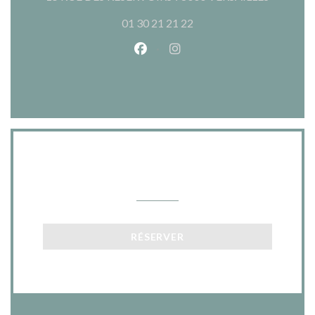
01 30 21 21 22
Facebook ((ouvre une nouvelle 
Instagram ((ouvre une nou
Nous contacter
RÉSERVER