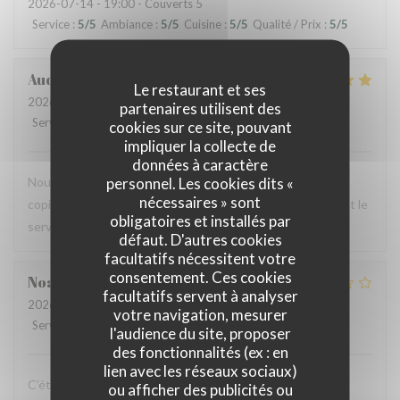
2026-07-14
- 19:00 - Couverts 5
Service
:
5
/5
Ambiance
:
5
/5
Cuisine
:
5
/5
Qualité / Prix
:
5
/5
Audrey
R
Le restaurant et ses
2026-07-12
- 12:00 - Couverts 2
partenaires utilisent des
Service
:
5
/5
Ambiance
:
4
/5
Cuisine
:
5
/5
Qualité / Prix
:
4
/5
cookies sur ce site, pouvant
impliquer la collecte de
données à caractère
personnel. Les cookies dits «
Nous avons testé le Sister's café pour un brunch entre
nécessaires » sont
copines et n'avons pas été déçues : le menu est copieux et le
obligatoires et installés par
service très agréable.
défaut. D'autres cookies
facultatifs nécessitent votre
consentement. Ces cookies
Noah
V
facultatifs servent à analyser
2026-07-07
- 19:30 - Couverts 6
votre navigation, mesurer
Service
:
4
/5
Ambiance
:
4
/5
Cuisine
:
1
/5
Qualité / Prix
:
1
/5
l'audience du site, proposer
des fonctionnalités (ex : en
lien avec les réseaux sociaux)
C’était bon, mais suite à la soirée j’ai fait une violente
ou afficher des publicités ou