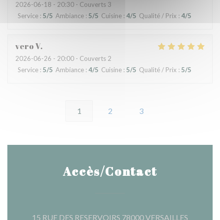
2026-06-18
- 20:30 - Couverts 3
Service
:
5
/5
Ambiance
:
5
/5
Cuisine
:
4
/5
Qualité / Prix
:
4
/5
vero
V
2026-06-26
- 20:00 - Couverts 2
Service
:
5
/5
Ambiance
:
4
/5
Cuisine
:
5
/5
Qualité / Prix
:
5
/5
1
2
3
Accès/Contact
((ouvre u
15 RUE DES RESERVOIRS 78000 VERSAILLES