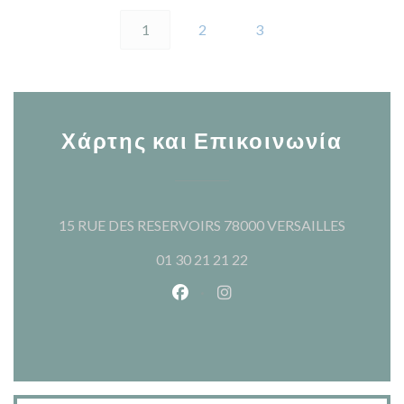
1
2
3
Χάρτης και Επικοινωνία
((ανοίγει
15 RUE DES RESERVOIRS 78000 VERSAILLES
01 30 21 21 22
Facebook ((ανοίγει σε νέο παρά
Instagram ((ανοίγει σε νέ