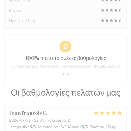
Μενού
Ποιότητα/Τιμή
100% πιστοποιημένες βαθμολογίες
Οι πελάτες μας που έκαναν κράτηση έδωσαν τη βαθμολογία
τους
Οι βαθμολογίες πελατών μας
Jean francois
C
2026-07-31
- 12:30 - καλεσμένοι 2
Υπηρεσία
:
5
/5
Ατμόσφαιρα
:
5
/5
Μενού
:
5
/5
Ποιότητα / Τιμή
: