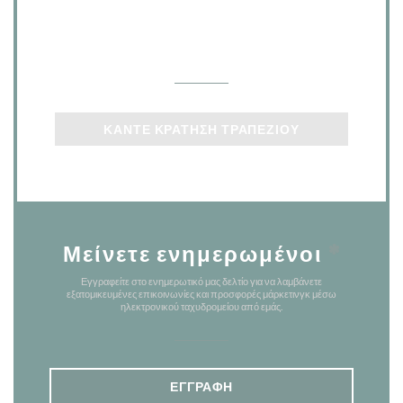
Επικοινωνήστε μαζί μας
ΚΆΝΤΕ ΚΡΆΤΗΣΗ ΤΡΑΠΕΖΙΟΎ
Μείνετε ενημερωμένοι
*
Εγγραφείτε στο ενημερωτικό μας δελτίο για να λαμβάνετε
εξατομικευμένες επικοινωνίες και προσφορές μάρκετινγκ μέσω
ηλεκτρονικού ταχυδρομείου από εμάς.
ΕΓΓΡΑΦΉ