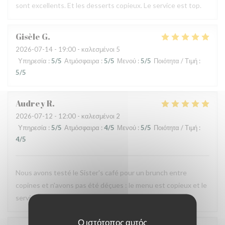
sont excellents. Et les desserts copieux. Le service est top.
Gisèle
G
2026-07-14
- 19:00 - καλεσμένοι 5
Υπηρεσία
:
5
/5
Ατμόσφαιρα
:
5
/5
Μενού
:
5
/5
Ποιότητα / Τιμή
:
5
/5
Audrey
R
2026-07-12
- 12:00 - καλεσμένοι 2
Υπηρεσία
:
5
/5
Ατμόσφαιρα
:
4
/5
Μενού
:
5
/5
Ποιότητα / Τιμή
:
4
/5
Nous avons testé le Sister's café pour un brunch entre
copines et n'avons pas été déçues : le menu est copieux et le
service très agréable.
Ο ιστότοπος αυτός