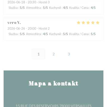
2026-06-18
- 20:30 - Hosté 3
Služba
:
5
/5
Atmosféra
:
5
/5
Kuchyně
:
4
/5
Kvalita / Cena
:
4
/5
vero
V
2026-06-26
- 20:00 - Hosté 2
Služba
:
5
/5
Atmosféra
:
4
/5
Kuchyně
:
5
/5
Kvalita / Cena
:
5
/5
1
2
3
Mapa a kontakt
((otevře 
15 RUE DES RESERVOIRS 78000 VERSAILLES