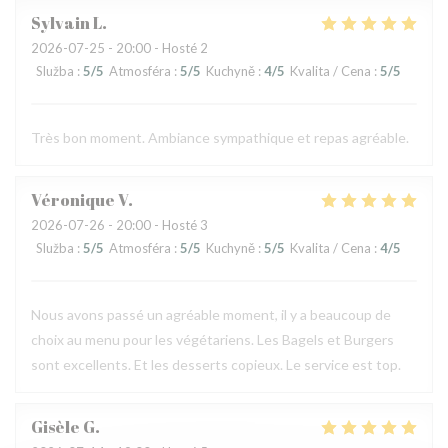
Sylvain
L
2026-07-25
- 20:00 - Hosté 2
Služba
:
5
/5
Atmosféra
:
5
/5
Kuchyně
:
4
/5
Kvalita / Cena
:
5
/5
Très bon moment. Ambiance sympathique et repas agréable.
Véronique
V
2026-07-26
- 20:00 - Hosté 3
Služba
:
5
/5
Atmosféra
:
5
/5
Kuchyně
:
5
/5
Kvalita / Cena
:
4
/5
Nous avons passé un agréable moment, il y a beaucoup de
choix au menu pour les végétariens. Les Bagels et Burgers
sont excellents. Et les desserts copieux. Le service est top.
Gisèle
G