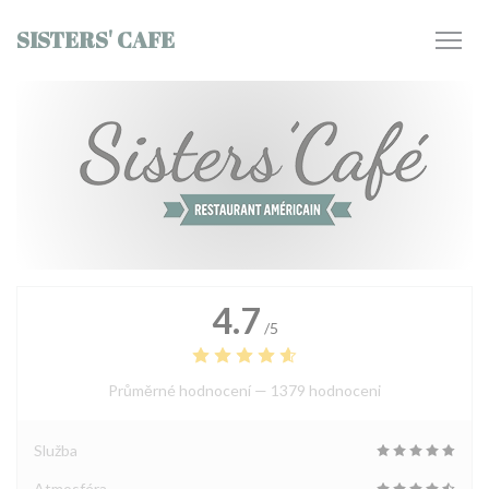
Panel pro správu cookies
SISTERS' CAFE
4.7
/5
Průměrné hodnocení —
1379 hodnoceni
Služba
Atmosféra