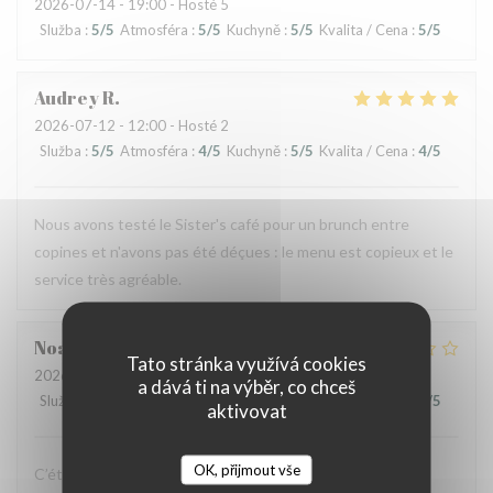
2026-07-14
- 19:00 - Hosté 5
Služba
:
5
/5
Atmosféra
:
5
/5
Kuchyně
:
5
/5
Kvalita / Cena
:
5
/5
Audrey
R
2026-07-12
- 12:00 - Hosté 2
Služba
:
5
/5
Atmosféra
:
4
/5
Kuchyně
:
5
/5
Kvalita / Cena
:
4
/5
Nous avons testé le Sister's café pour un brunch entre
copines et n'avons pas été déçues : le menu est copieux et le
service très agréable.
Noah
V
Tato stránka využívá cookies
2026-07-07
- 19:30 - Hosté 6
a dává ti na výběr, co chceš
Služba
:
4
/5
Atmosféra
:
4
/5
Kuchyně
:
1
/5
Kvalita / Cena
:
1
/5
aktivovat
OK, přijmout vše
C’était bon, mais suite à la soirée j’ai fait une violente