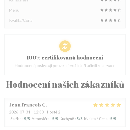
Menu
Kvalita/Cena
100% certifikovaná hodnocení
Hodnocení poskytují pouze klienti, kteří učinili rezervace
Hodnocení našich zákazníků
Jean francois
C
2026-07-31
- 12:30 - Hosté 2
Služba
:
5
/5
Atmosféra
:
5
/5
Kuchyně
:
5
/5
Kvalita / Cena
:
5
/5