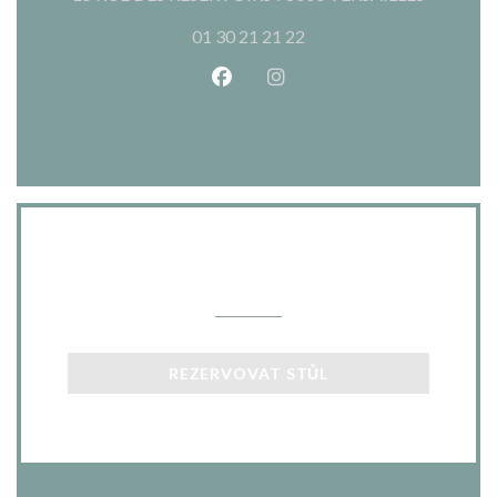
01 30 21 21 22
Facebook ((otevře se v novém o
Instagram ((otevře se v n
Kontaktujte nás
REZERVOVAT STŮL