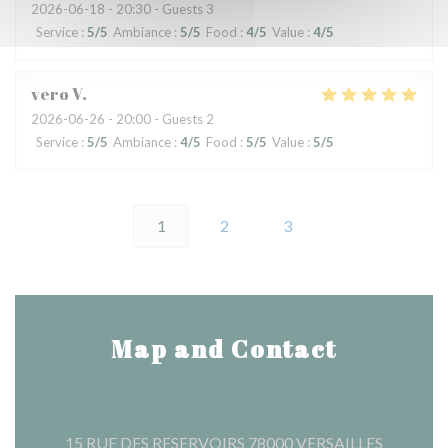
2026-06-18
- 20:30 - Guests 3
Service
:
5
/5
Ambiance
:
5
/5
Food
:
4
/5
Value
:
4
/5
vero
V
2026-06-26
- 20:00 - Guests 2
Service
:
5
/5
Ambiance
:
4
/5
Food
:
5
/5
Value
:
5
/5
1
2
3
Map and Contact
((opens i
15 RUE DES RESERVOIRS 78000 VERSAILLES