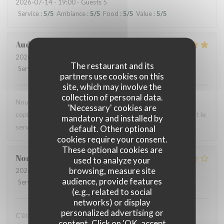
2026-07-14
- 19:00 - Guests 5
Service
:
5
/5
Ambiance
:
5
/5
Food
:
5
/5
Value
:
5
/5
Audrey
R
2026-07-12
- 12:00 - Guests 2
The restaurant and its
Service
:
5
/5
Ambiance
:
4
/5
Food
:
5
/5
Value
:
4
/5
partners use cookies on this
site, which may involve the
collection of personal data.
Nous avons testé le Sister's café pour un brunch entre
'Necessary' cookies are
copines et n'avons pas été déçues : le menu est copieux et le
mandatory and installed by
service très agréable.
default. Other optional
cookies require your consent.
These optional cookies are
Noah
V
used to analyze your
browsing, measure site
2026-07-07
- 19:30 - Guests 6
audience, provide features
Service
:
4
/5
Ambiance
:
4
/5
Food
:
1
/5
Value
:
1
/5
(e.g., related to social
networks) or display
personalized advertising or
C’était bon, mais suite à la soirée j’ai fait une violente
content. Click on 'OK, accept