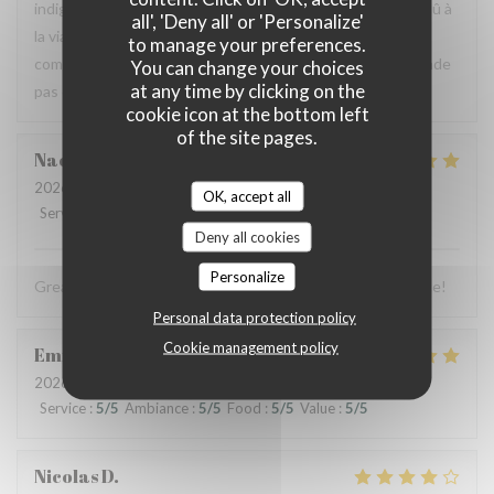
indigestion qui a nécessité un lavement. C’est sûrement dû à
all', 'Deny all' or 'Personalize'
la viande et au pain qui avaient un goût légèrement avarié,
to manage your preferences.
comme si elle avait pris un coup de chaud. Je ne recommande
You can change your choices
at any time by clicking on the
pas ce restaurant, mais je pense qu’il peut s’améliorer.
cookie icon at the bottom left
of the site pages.
Naomi
C
2026-07-03
- 13:00 - Guests 4
OK, accept all
Service
:
5
/5
Ambiance
:
5
/5
Food
:
5
/5
Value
:
5
/5
Deny all cookies
Personalize
Great food, friendly and welcoming staff. Lovely experience!
Personal data protection policy
Cookie management policy
Emmanuel
B
2026-07-04
- 19:00 - Guests 2
Service
:
5
/5
Ambiance
:
5
/5
Food
:
5
/5
Value
:
5
/5
Nicolas
D