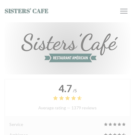
Personalizing your cookie choices
SISTERS' CAFE
4.7
/5
Average rating —
1379 reviews
Service
Ambiance