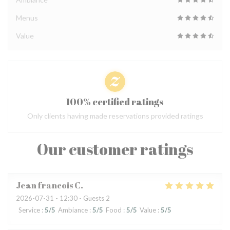
Menus
Value
100% certified ratings
Only clients having made reservations provided ratings
Our customer ratings
Jean francois
C
2026-07-31
- 12:30 - Guests 2
Service
:
5
/5
Ambiance
:
5
/5
Food
:
5
/5
Value
:
5
/5