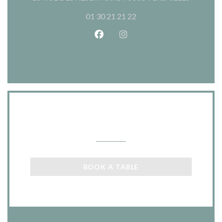
01 30 21 21 22
Facebook ((opens in a new wind
Instagram ((opens in a n
Contact us
BOOK A TABLE