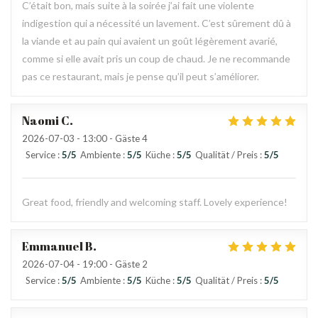
C’était bon, mais suite à la soirée j’ai fait une violente
indigestion qui a nécessité un lavement. C’est sûrement dû à
la viande et au pain qui avaient un goût légèrement avarié,
comme si elle avait pris un coup de chaud. Je ne recommande
pas ce restaurant, mais je pense qu’il peut s’améliorer.
Naomi
C
2026-07-03
- 13:00 - Gäste 4
Service
:
5
/5
Ambiente
:
5
/5
Küche
:
5
/5
Qualität / Preis
:
5
/5
Great food, friendly and welcoming staff. Lovely experience!
Emmanuel
B
2026-07-04
- 19:00 - Gäste 2
Service
:
5
/5
Ambiente
:
5
/5
Küche
:
5
/5
Qualität / Preis
:
5
/5