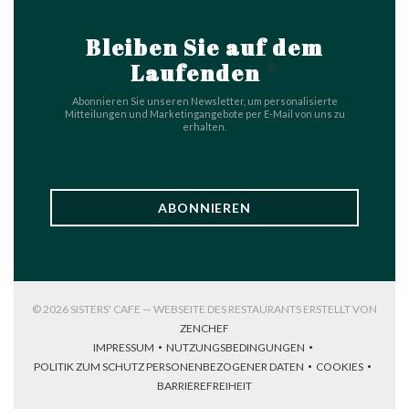
Bleiben Sie auf dem
Laufenden
*
Abonnieren Sie unseren Newsletter, um personalisierte
Mitteilungen und Marketingangebote per E-Mail von uns zu
erhalten.
ABONNIEREN
© 2026 SISTERS' CAFE — WEBSEITE DES RESTAURANTS ERSTELLT VON
((ÖFFNET EIN NEUES FENSTER))
ZENCHEF
IMPRESSUM
NUTZUNGSBEDINGUNGEN
((ÖFFNET EIN NEUES FENSTER))
((ÖFFNET EIN NEUES FENSTER))
POLITIK ZUM SCHUTZ PERSONENBEZOGENER DATEN
COOKIES
((ÖFFNET EIN NEUES FENSTER))
((ÖFFNET EI
BARRIEREFREIHEIT
((ÖFFNET EIN NEUES FENSTER))