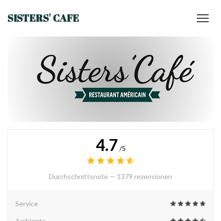
SISTERS' CAFE
4.7
/5
Durchschnittsnote —
1379 rezensionen
Service
Ambiente