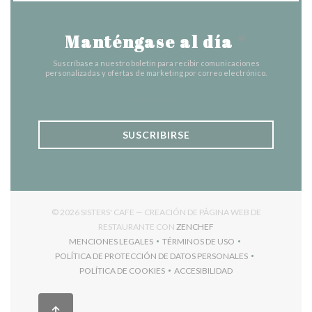
Manténgase al día
*
Suscríbase a nuestro boletín para recibir comunicaciones
personalizadas y ofertas de marketing por correo electrónico.
SUSCRIBIRSE
© 2026 SISTERS' CAFE — CREACIÓN DE PÁGINA WEB DE
((ABRE EN UNA NUEVA V
RESTAURANTE CON
ZENCHEF
MENCIONES LEGALES
TÉRMINOS DE USO
((ABRE EN UNA NUEVA VENTANA))
((ABRE EN UNA NUEVA VENT
POLÍTICA DE PROTECCIÓN DE DATOS PERSONALES
((ABRE EN UNA NUEVA VENTANA))
POLÍTICA DE COOKIES
ACCESIBILIDAD
((ABRE EN UNA NUEVA VENTANA))
((ABRE EN UNA NUEVA VEN