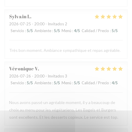
Sylvain
L
2026-07-25
- 20:00 - Invitados 2
Servicio
:
5
/5
Ambiente
:
5
/5
Menú
:
4
/5
Calidad / Precio
:
5
/5
Très bon moment. Ambiance sympathique et repas agréable.
Véronique
V
2026-07-26
- 20:00 - Invitados 3
Servicio
:
5
/5
Ambiente
:
5
/5
Menú
:
5
/5
Calidad / Precio
:
4
/5
Nous avons passé un agréable moment, il y a beaucoup de
choix au menu pour les végétariens. Les Bagels et Burgers
sont excellents. Et les desserts copieux. Le service est top.