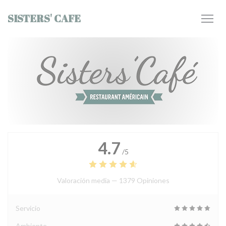
Personalización de sus opciones de cookies
SISTERS' CAFE
4.7
/5
Valoración media —
1379 Opiniones
Servicio
Ambiente