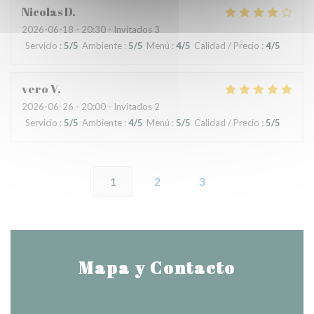
Nicolas
D
2026-06-18
- 20:30 - Invitados 3
Servicio
:
5
/5
Ambiente
:
5
/5
Menú
:
4
/5
Calidad / Precio
:
4
/5
vero
V
2026-06-26
- 20:00 - Invitados 2
Servicio
:
5
/5
Ambiente
:
4
/5
Menú
:
5
/5
Calidad / Precio
:
5
/5
1
2
3
Mapa y Contacto