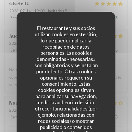
Gisèle
G
2026-07-14
- 19:00 - Invitados 5
Servicio
:
5
/5
Ambiente
:
5
/5
Menú
:
5
/5
Calidad / Precio
:
5
/5
El restaurante y sus socios
utilizan cookies en este sitio,
Audrey
R
lo que puede implicar la
2026-07-12
- 12:00 - Invitados 2
recopilación de datos
Servicio
:
5
/5
Ambiente
:
4
/5
Menú
:
5
/5
Calidad / Precio
:
4
/5
personales. Las cookies
denominadas «necesarias»
son obligatorias y se instalan
Nous avons testé le Sister's café pour un brunch entre
por defecto. Otras cookies
opcionales requieren su
copines et n'avons pas été déçues : le menu est copieux et le
consentimiento. Estas
service très agréable.
cookies opcionales sirven
para analizar su navegación,
medir la audiencia del sitio,
Noah
V
ofrecer funcionalidades (por
2026-07-07
- 19:30 - Invitados 6
ejemplo, relacionadas con
Servicio
:
4
/5
Ambiente
:
4
/5
Menú
:
1
/5
Calidad / Precio
:
1
/5
redes sociales) o mostrar
publicidad o contenidos