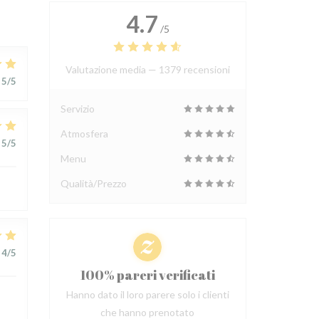
4.7
/5
Valutazione media —
1379 recensioni
5
/5
Servizio
Atmosfera
5
/5
Menu
Qualità/Prezzo
4
/5
100% pareri verificati
Hanno dato il loro parere solo i clienti
che hanno prenotato