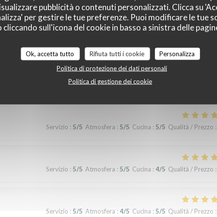
sualizzare pubblicità o contenuti personalizzati. Clicca su 'Acc
alizza' per gestire le tue preferenze. Puoi modificare le tue sc
liccando sull'icona del cookie in basso a sinistra delle pagine
Servizio
:
5
/5
Atmosfera
:
5
/5
Cucina
:
5
/5
Qualità / Prezzo
:
Ok, accetta tutto
Rifiuta tutti i cookie
Personalizza
Politica di protezione dei dati personali
Politica di gestione dei cookie
erience!
Servizio
:
5
/5
Atmosfera
:
5
/5
Cucina
:
5
/5
Qualità / Prezzo
:
Servizio
:
5
/5
Atmosfera
:
5
/5
Cucina
:
4
/5
Qualità / Prezzo
:
Servizio
:
5
/5
Atmosfera
:
4
/5
Cucina
:
5
/5
Qualità / Prezzo
: