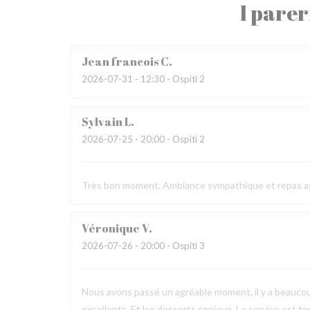
I parer
Jean francois
C
2026-07-31
- 12:30 - Ospiti 2
Sylvain
L
2026-07-25
- 20:00 - Ospiti 2
Très bon moment. Ambiance sympathique et repas a
Véronique
V
2026-07-26
- 20:00 - Ospiti 3
Nous avons passé un agréable moment, il y a beaucou
excellents. Et les desserts copieux. Le service est to