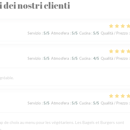
i dei nostri clienti
Servizio
:
5
/5
Atmosfera
:
5
/5
Cucina
:
5
/5
Qualità / Prezzo
:
Servizio
:
5
/5
Atmosfera
:
5
/5
Cucina
:
4
/5
Qualità / Prezzo
:
gréable.
Servizio
:
5
/5
Atmosfera
:
5
/5
Cucina
:
5
/5
Qualità / Prezzo
:
p de choix au menu pour les végétariens. Les Bagels et Burgers sont
p.