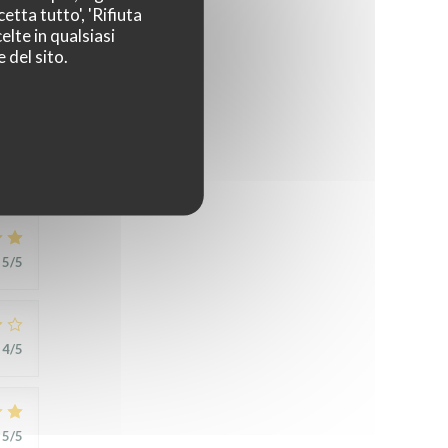
etta tutto', 'Rifiuta
elte in qualsiasi
 del sito.
5
/5
5
/5
4
/5
5
/5