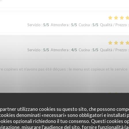
Servizio
:
5
/5
Atmosfera
:
5
/5
Cucina
:
5
/5
Qualità / Prezzo
:
Servizio
:
5
/5
Atmosfera
:
4
/5
Cucina
:
5
/5
Qualità / Prezzo
:
re copines et n'avons pas été déçues : le menu est copieux et le service
Servizio
:
4
/5
Atmosfera
:
4
/5
Cucina
:
1
/5
Qualità / Prezzo
:
oi partner utilizzano cookies su questo sito, che possono comp
I cookies denominati «necessari» sono obbligatori e installati
cookies opzionali richiedono il tuo consenso. Questi cookies o
nte indigestion qui a nécessité un lavement. C’est sûrement dû à la viande e
vigazione, misurare l'audience del sito, fornire funzionalità (
 si elle avait pris un coup de chaud. Je ne recommande pas ce restaurant