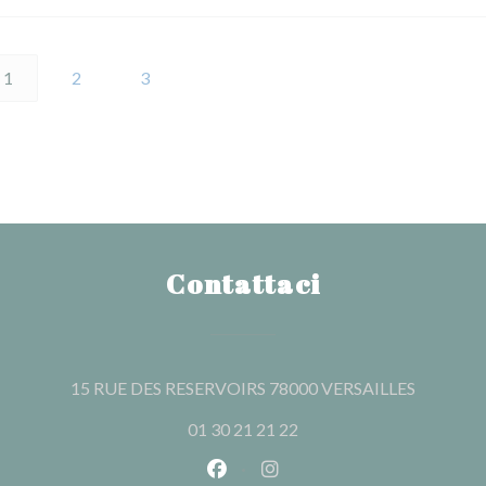
1
2
3
Contattaci
((apre una
15 RUE DES RESERVOIRS 78000 VERSAILLES
01 30 21 21 22
Facebook ((apre una nuova fines
Instagram ((apre una nuov