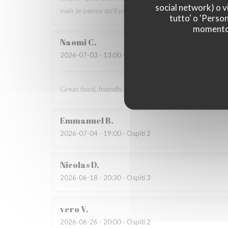
social network) o vi
mais je pense qu’il peut s’améliorer.
tutto' o 'Person
momento c
Naomi
C
2026-07-03
- 13:00 - Ospiti 4
Great food, friendly and welcoming staff. Lovely exp
Emmanuel
B
2026-07-04
- 19:00 - Ospiti 2
Nicolas
D
2026-06-18
- 20:30 - Ospiti 3
vero
V
2026-06-26
- 20:00 - Ospiti 2