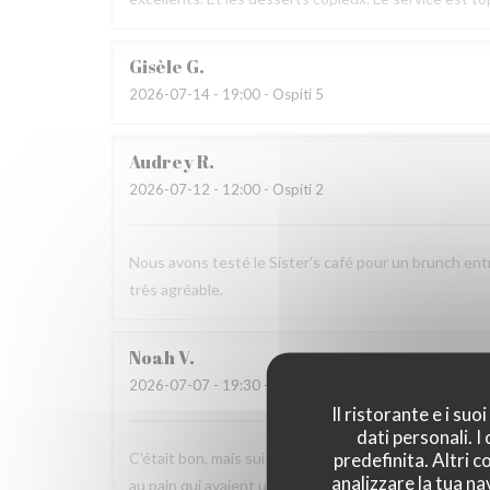
Gisèle
G
2026-07-14
- 19:00 - Ospiti 5
Audrey
R
2026-07-12
- 12:00 - Ospiti 2
Nous avons testé le Sister's café pour un brunch ent
très agréable.
Noah
V
2026-07-07
- 19:30 - Ospiti 6
Il ristorante e i su
dati personali. 
predefinita. Altri 
C’était bon, mais suite à la soirée j’ai fait une viole
analizzare la tua na
au pain qui avaient un goût légèrement avarié, comme