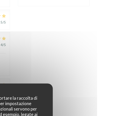
5
/5
4
/5
1
/5
ortare la raccolta di
 per impostazione
pzionali servono per
t
ad esempio, legate ai
,