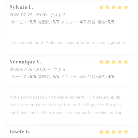
Sylvain
L
2026-07-25
- 20:00 - ゲスト 2
サービス
:
5
/5
雰囲気
:
5
/5
メニュー
:
4
/5
品質-価格
:
5
/5
Très bon moment. Ambiance sympathique et repas agréable.
Véronique
V
2026-07-26
- 20:00 - ゲスト 3
サービス
:
5
/5
雰囲気
:
5
/5
メニュー
:
5
/5
品質-価格
:
4
/5
Nous avons passé un agréable moment, il y a beaucoup de
choix au menu pour les végétariens. Les Bagels et Burgers
sont excellents. Et les desserts copieux. Le service est top.
Gisèle
G