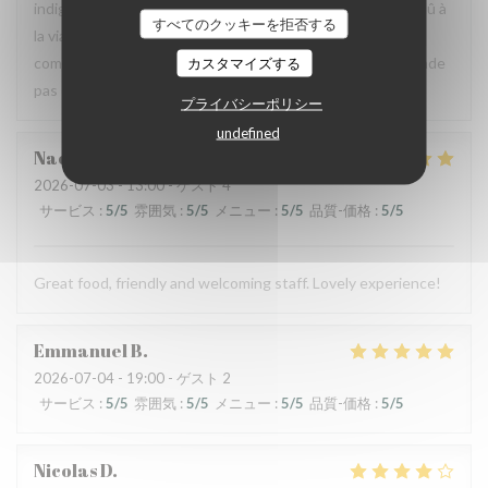
indigestion qui a nécessité un lavement. C’est sûrement dû à
すべてのクッキーを拒否する
la viande et au pain qui avaient un goût légèrement avarié,
comme si elle avait pris un coup de chaud. Je ne recommande
カスタマイズする
pas ce restaurant, mais je pense qu’il peut s’améliorer.
プライバシーポリシー
undefined
Naomi
C
2026-07-03
- 13:00 - ゲスト 4
サービス
:
5
/5
雰囲気
:
5
/5
メニュー
:
5
/5
品質-価格
:
5
/5
Great food, friendly and welcoming staff. Lovely experience!
Emmanuel
B
2026-07-04
- 19:00 - ゲスト 2
サービス
:
5
/5
雰囲気
:
5
/5
メニュー
:
5
/5
品質-価格
:
5
/5
Nicolas
D