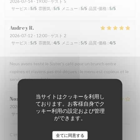
2026-07-14
- 19:00 - ゲスト 5
サービス
:
5
/5
雰囲気
:
5
/5
メニュー
:
5
/5
品質-価格
:
5
/5
Audrey
R
2026-07-12
- 12:00 - ゲスト 2
サービス
:
5
/5
雰囲気
:
4
/5
メニュー
:
5
/5
品質-価格
:
4
/5
Nous avons testé le Sister's café pour un brunch entre
copines et n'avons pas été déçues : le menu est copieux et le
service très agréable.
当サイトはクッキーを利用し
Noah
V
ております。お客様自身でク
2026-07-07
- 19:30 - ゲスト 6
ッキー利用の設定および管理
サービス
:
4
/5
雰囲気
:
4
/5
メニュー
:
1
/5
品質-価格
:
1
/5
ができます。
C’était bon, mais suite à la soirée j’ai fait une violente
全てに同意する