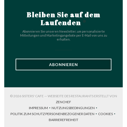
Bleiben Sie auf dem
Laufenden
*
Abonnieren Sie unseren Newsletter, um personalisierte
Mitteilungen und Marketingangebote per E-Mail von uns zu
erhalten.
ABONNIEREN
© 2026 SISTERS' CAFE — WEBSEITE DES RESTAURANTS ERSTELLT VON
((ÖFFNET EIN NEUES FENSTER))
ZENCHEF
IMPRESSUM
NUTZUNGSBEDINGUNGEN
((ÖFFNET EIN NEUES FENSTER))
((ÖFFNET EIN NEUES FENSTER))
POLITIK ZUM SCHUTZ PERSONENBEZOGENER DATEN
COOKIES
((ÖFFNET EIN NEUES FENSTER))
((ÖFFNET EI
BARRIEREFREIHEIT
((ÖFFNET EIN NEUES FENSTER))