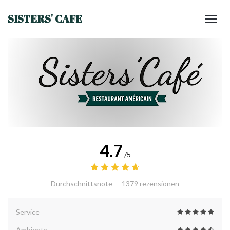
SISTERS' CAFE
4.7
/5
Durchschnittsnote —
1379 rezensionen
Service
Ambiente