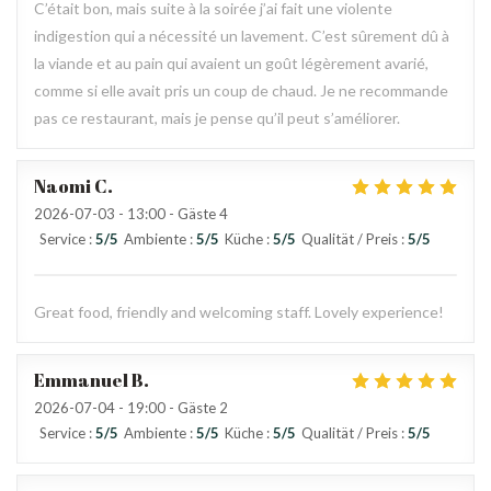
C’était bon, mais suite à la soirée j’ai fait une violente
indigestion qui a nécessité un lavement. C’est sûrement dû à
la viande et au pain qui avaient un goût légèrement avarié,
comme si elle avait pris un coup de chaud. Je ne recommande
pas ce restaurant, mais je pense qu’il peut s’améliorer.
Naomi
C
2026-07-03
- 13:00 - Gäste 4
Service
:
5
/5
Ambiente
:
5
/5
Küche
:
5
/5
Qualität / Preis
:
5
/5
Great food, friendly and welcoming staff. Lovely experience!
Emmanuel
B
2026-07-04
- 19:00 - Gäste 2
Service
:
5
/5
Ambiente
:
5
/5
Küche
:
5
/5
Qualität / Preis
:
5
/5