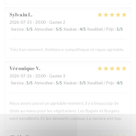
Sylvain
L
2026-07-25
- 20:00 - Gasten 2
Service
:
5
/5
Atmosfeer
:
5
/5
Keuken
:
4
/5
Kwaliteit / Prijs
:
5
/5
Très bon moment. Ambiance sympathique et repas agréable.
Véronique
V
2026-07-26
- 20:00 - Gasten 3
Service
:
5
/5
Atmosfeer
:
5
/5
Keuken
:
5
/5
Kwaliteit / Prijs
:
4
/5
Nous avons passé un agréable moment, il y a beaucoup de
choix au menu pour les végétariens. Les Bagels et Burgers
sont excellents. Et les desserts copieux. Le service est top.