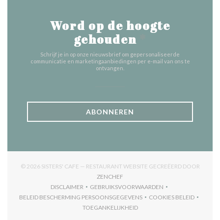
Word op de hoogte
gehouden
*
Schrijf je in op onze nieuwsbrief om gepersonaliseerde
communicatie en marketingaanbiedingen per e-mail van ons te
ontvangen.
ABONNEREN
© 2026 SISTERS' CAFE — RESTAURANT WEBSITE GECREËERD DOOR
((OPENT IN EEN NIEUW VENSTER))
ZENCHEF
DISCLAIMER
GEBRUIKSVOORWAARDEN
((OPENT IN EEN NIEUW VENSTER))
((OPENT IN EEN NIEUW VENSTER)
BELEID BESCHERMING PERSOONSGEGEVENS
COOKIES BELEID
((OPENT IN EEN NIEUW VENSTER))
((OPENT IN EEN
TOEGANKELIJKHEID
((OPENT IN EEN NIEUW VENSTER))