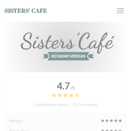
Cookies beheer paneel
SISTERS' CAFE
4.7
/5
Gemiddelde rating —
1379 reviews
Service
Atmosfeer