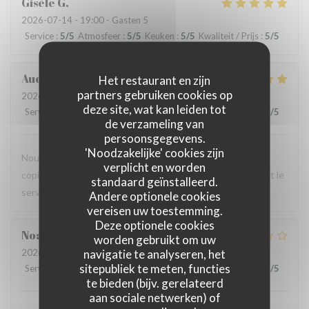
Gisèle
G
2026-07-14
- 19:00 - Gasten 5
Service
:
5
/5
Atmosfeer
:
5
/5
Keuken
:
5
/5
Kwaliteit / Prijs
:
5
/5
Audrey
R
Het restaurant en zijn
partners gebruiken cookies op
2026-07-12
- 12:00 - Gasten 2
deze site, wat kan leiden tot
Service
:
5
/5
Atmosfeer
:
4
/5
Keuken
:
5
/5
Kwaliteit / Prijs
:
4
/5
de verzameling van
persoonsgegevens.
'Noodzakelijke' cookies zijn
Nous avons testé le Sister's café pour un brunch entre
verplicht en worden
copines et n'avons pas été déçues : le menu est copieux et le
standaard geïnstalleerd.
service très agréable.
Andere optionele cookies
vereisen uw toestemming.
Deze optionele cookies
Noah
V
worden gebruikt om uw
navigatie te analyseren, het
2026-07-07
- 19:30 - Gasten 6
sitepubliek te meten, functies
Service
:
4
/5
Atmosfeer
:
4
/5
Keuken
:
1
/5
Kwaliteit / Prijs
:
1
/5
te bieden (bijv. gerelateerd
aan sociale netwerken) of