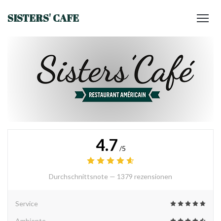
SISTERS' CAFE
4.7
/5
Durchschnittsnote —
1379 rezensionen
Service
Ambiente