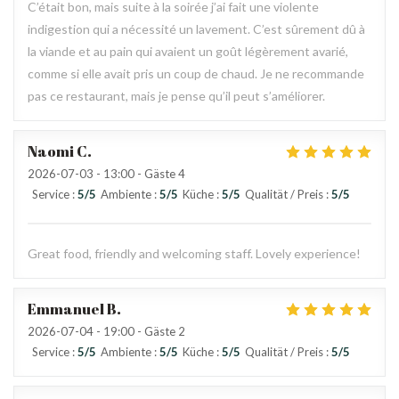
C’était bon, mais suite à la soirée j’ai fait une violente
indigestion qui a nécessité un lavement. C’est sûrement dû à
la viande et au pain qui avaient un goût légèrement avarié,
comme si elle avait pris un coup de chaud. Je ne recommande
pas ce restaurant, mais je pense qu’il peut s’améliorer.
Naomi
C
2026-07-03
- 13:00 - Gäste 4
Service
:
5
/5
Ambiente
:
5
/5
Küche
:
5
/5
Qualität / Preis
:
5
/5
Great food, friendly and welcoming staff. Lovely experience!
Emmanuel
B
2026-07-04
- 19:00 - Gäste 2
Service
:
5
/5
Ambiente
:
5
/5
Küche
:
5
/5
Qualität / Preis
:
5
/5