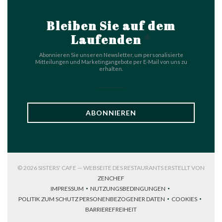
Bleiben Sie auf dem
Laufenden
*
Abonnieren Sie unseren Newsletter, um personalisierte
Mitteilungen und Marketingangebote per E-Mail von uns zu
erhalten.
ABONNIEREN
© 2026 SISTERS' CAFE — WEBSEITE DES RESTAURANTS ERSTELLT VON
((ÖFFNET EIN NEUES FENSTER))
ZENCHEF
IMPRESSUM
NUTZUNGSBEDINGUNGEN
((ÖFFNET EIN NEUES FENSTER))
((ÖFFNET EIN NEUES FENSTER))
POLITIK ZUM SCHUTZ PERSONENBEZOGENER DATEN
COOKIES
((ÖFFNET EIN NEUES FENSTER))
((ÖFFNET EI
BARRIEREFREIHEIT
((ÖFFNET EIN NEUES FENSTER))