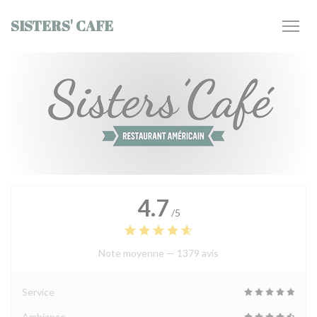
Personnalisation de vos choix en matière de cookies
SISTERS' CAFE
4.7
/5
Note moyenne —
1379 avis
Service
Ambiance