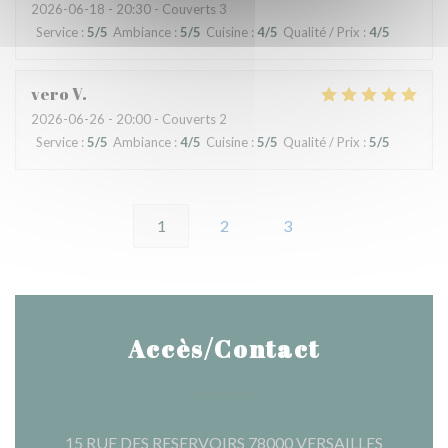
2026-06-18
- 20:30 - Couverts 3
Service
:
5
/5
Ambiance
:
5
/5
Cuisine
:
4
/5
Qualité / Prix
:
4
/5
vero
V
2026-06-26
- 20:00 - Couverts 2
Service
:
5
/5
Ambiance
:
4
/5
Cuisine
:
5
/5
Qualité / Prix
:
5
/5
1
2
3
Accès/Contact
((ouvre u
15 RUE DES RESERVOIRS 78000 VERSAILLES