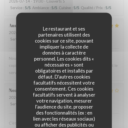
2026-07-14
- 19:00 - Couverts 5
Service
:
5
/5
Ambiance
:
5
/5
Cuisine
:
5
/5
Qualité / Prix
:
5
/5
Audrey
R
Le restaurant et ses
2026-07-12
- 12:00 - Couverts 2
partenaires utilisent des
Service
:
5
/5
Ambiance
:
4
/5
Cuisine
:
5
/5
Qualité / Prix
:
4
/5
cookies sur ce site, pouvant
impliquer la collecte de
données à caractère
personnel. Les cookies dits «
Nous avons testé le Sister's café pour un brunch entre
nécessaires » sont
copines et n'avons pas été déçues : le menu est copieux et le
obligatoires et installés par
service très agréable.
défaut. D'autres cookies
facultatifs nécessitent votre
consentement. Ces cookies
Noah
V
facultatifs servent à analyser
2026-07-07
- 19:30 - Couverts 6
votre navigation, mesurer
Service
:
4
/5
Ambiance
:
4
/5
Cuisine
:
1
/5
Qualité / Prix
:
1
/5
l'audience du site, proposer
des fonctionnalités (ex : en
lien avec les réseaux sociaux)
C’était bon, mais suite à la soirée j’ai fait une violente
ou afficher des publicités ou