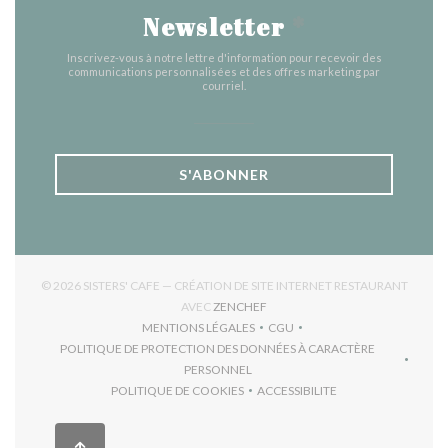
Newsletter
*
Inscrivez-vous à notre lettre d'information pour recevoir des
communications personnalisées et des offres marketing par
courriel.
S'ABONNER
© 2026 SISTERS' CAFE — CRÉATION DE SITE INTERNET RESTAURANT
((OUVRE UNE NOUVELLE FENÊTR
AVEC
ZENCHEF
MENTIONS LÉGALES
CGU
((OUVRE UNE NOUVELLE FENÊTRE))
((OUVRE UNE NOUVELLE FEN
POLITIQUE DE PROTECTION DES DONNÉES À CARACTÈRE
((OUVRE UNE NOUVELLE FENÊTRE))
PERSONNEL
POLITIQUE DE COOKIES
ACCESSIBILITE
((OUVRE UNE NOUVELLE FENÊTRE))
((OUVRE UNE NOUVELLE F