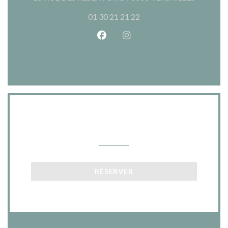
01 30 21 21 22
Facebook ((ouvre une nouvelle 
Instagram ((ouvre une nou
Nous contacter
RÉSERVER