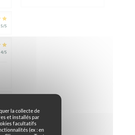
5
/5
4
/5
1
/5
quer la collecte de
es et installés par
okies facultatifs
t
ctionnalités (ex : en
,