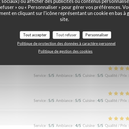
x sociaux) ou afficher des publicités ou contenus personnalisé
 refuser » ou « Personnaliser » pour gérer vos préférences. V
ment en cliquant sur l'icône représentant un cookie en bas à
site.
Service
:
5
/5
Ambiance
:
5
/5
Cuisine
:
5
/5
Qualité / Prix
:
Tout accepter
Tout refuser
Personnaliser
Politique de protection des données à caractère personnel
erience!
Politique de gestion des cookies
Service
:
5
/5
Ambiance
:
5
/5
Cuisine
:
5
/5
Qualité / Prix
:
Service
:
5
/5
Ambiance
:
5
/5
Cuisine
:
4
/5
Qualité / Prix
:
Service
:
5
/5
Ambiance
:
4
/5
Cuisine
:
5
/5
Qualité / Prix
: