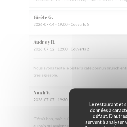
Gisèle
G
2026-07-14
- 19:00 - Couverts 5
Audrey
R
2026-07-12
- 12:00 - Couverts 2
Nous avons testé le Sister's café pour un brunch ent
très agréable.
Noah
V
2026-07-07
- 19:30 - Couverts 6
Le restaurant et s
données à caractèr
défaut. D'autres
C’était bon, mais suite à la soirée j’ai fait une viole
servent à analyser v
au pain qui avaient un goût légèrement avarié, comme