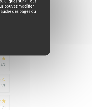
s. Cliquez sur « Tout
ous pouvez modifier
 gauche des pages du
5
/5
5
/5
4
/5
5
/5