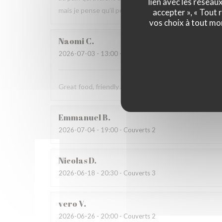
lien avec les réseau
mais je pense qu’il peut s’améliorer.
accepter », « Tout
vos choix à tout mo
Naomi
C
2026-07-03
- 13:00 - Couverts 4
Great food, friendly and welcoming staff. Lovely exp
Emmanuel
B
2026-07-04
- 19:00 - Couverts 2
Nicolas
D
2026-06-18
- 20:30 - Couverts 3
vero
V
2026-06-26
- 20:00 - Couverts 2