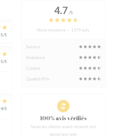
4.7
/5
Note moyenne —
1379 avis
5
/5
Service
Ambiance
5
/5
Cuisine
Qualité/Prix
4
/5
100% avis vérifiés
Seuls les clients ayant réservé ont
laissé leur avis