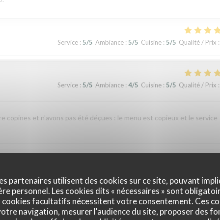
Service
:
5
/5
Ambiance
:
5
/5
Cuisine
:
5
/5
Qualité / Prix
:
Service
:
5
/5
Ambiance
:
4
/5
Cuisine
:
5
/5
Qualité / Prix
:
re copines et n'avons pas été déçues : le menu est copieux et le service
Service
:
4
/5
Ambiance
:
4
/5
Cuisine
:
1
/5
Qualité / Prix
:
es partenaires utilisent des cookies sur ce site, pouvant impli
e personnel. Les cookies dits « nécessaires » sont obligatoir
 cookies facultatifs nécessitent votre consentement. Ces co
nte indigestion qui a nécessité un lavement. C’est sûrement dû à la viande e
otre navigation, mesurer l'audience du site, proposer des fon
 si elle avait pris un coup de chaud. Je ne recommande pas ce restaurant