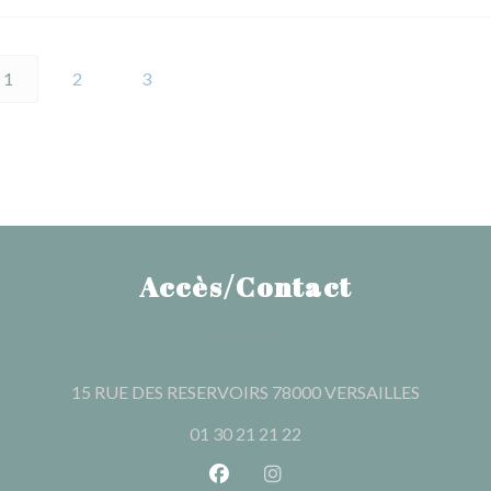
1
2
3
Accès/Contact
((ouvre u
15 RUE DES RESERVOIRS 78000 VERSAILLES
01 30 21 21 22
Facebook ((ouvre une nouvelle 
Instagram ((ouvre une nou