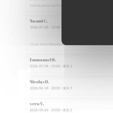
mais je pense qu’il peut s’améliorer.
Naomi
C
2026-07-03
- 13:00 - 来宾 4
Great food, friendly and welcoming staff. Lovely exp
Emmanuel
B
2026-07-04
- 19:00 - 来宾 2
Nicolas
D
2026-06-18
- 20:30 - 来宾 3
vero
V
2026-06-26
- 20:00 - 来宾 2