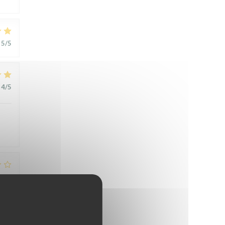
5
/5
4
/5
1
/5
t
,