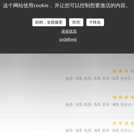
这个网站使用cookie， 并让您可以控制想要激活的内容。
好的，全部接受
禁用
个性化
保密政策
服务
:
5
/5
氛围
:
5
/5
菜单
:
5
/5
质价比
:
undefined
erience!
服务
:
5
/5
氛围
:
5
/5
菜单
:
5
/5
质价比
:
服务
:
5
/5
氛围
:
5
/5
菜单
:
4
/5
质价比
:
服务
:
5
/5
氛围
:
4
/5
菜单
:
5
/5
质价比
: