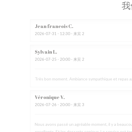
我
Jean francois
C
2026-07-31
- 12:30 - 来宾 2
Sylvain
L
2026-07-25
- 20:00 - 来宾 2
Très bon moment. Ambiance sympathique et repas a
Véronique
V
2026-07-26
- 20:00 - 来宾 3
Nous avons passé un agréable moment, il y a beaucou
excellents. Et les desserts copieux. Le service est to