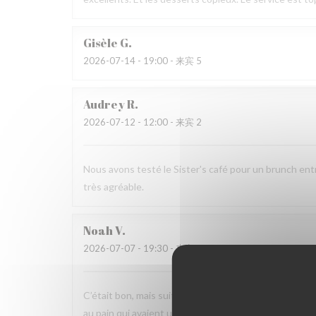
Gisèle
G
2026-07-14
- 19:00 - 来宾 5
Audrey
R
2026-07-12
- 12:00 - 来宾 2
Nous avons testé le Sister's café pour un brunch ent
très agréable.
Noah
V
2026-07-07
- 19:30 - 来宾 6
C’était bon, mais suite à la soirée j’ai fait une viole
au pain qui avaient un goût légèrement avarié, comme