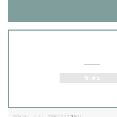
联系我们
预订餐位
((在新窗口中打开))
© 2026 SISTERS' CAFE — 餐馆网站创建者
ZENCHEF