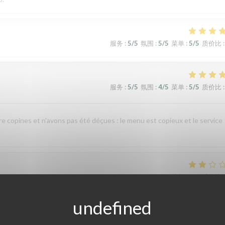
服务
:
5
/5
氛围
:
5
/5
菜单
:
5
/5
质价比
:
服务
:
5
/5
氛围
:
4
/5
菜单
:
5
/5
质价比
:
re copines et n'avons pas été déçues : le menu est copieux et le service
服务
:
4
/5
氛围
:
4
/5
菜单
:
1
/5
质价比
:
nte indigestion qui a nécessité un lavement. C’est sûrement dû à la viande e
 si elle avait pris un coup de chaud. Je ne recommande pas ce restaurant