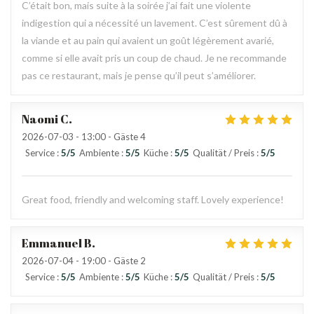
C’était bon, mais suite à la soirée j’ai fait une violente
indigestion qui a nécessité un lavement. C’est sûrement dû à
la viande et au pain qui avaient un goût légèrement avarié,
comme si elle avait pris un coup de chaud. Je ne recommande
pas ce restaurant, mais je pense qu’il peut s’améliorer.
Naomi
C
2026-07-03
- 13:00 - Gäste 4
Service
:
5
/5
Ambiente
:
5
/5
Küche
:
5
/5
Qualität / Preis
:
5
/5
Great food, friendly and welcoming staff. Lovely experience!
Emmanuel
B
2026-07-04
- 19:00 - Gäste 2
Service
:
5
/5
Ambiente
:
5
/5
Küche
:
5
/5
Qualität / Preis
:
5
/5