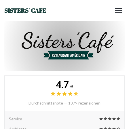
SISTERS' CAFE
4.7
/5
Durchschnittsnote —
1379 rezensionen
Service
Ambiente