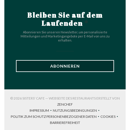
Bleiben Sie auf dem
Laufenden
*
Abonnieren Sie unseren Newsletter, um personalisierte
Mitteilungen und Marketingangebote per E-Mail von uns zu
erhalten.
ABONNIEREN
© 2026 SISTERS' CAFE — WEBSEITE DES RESTAURANTS ERSTELLT VON
((ÖFFNET EIN NEUES FENSTER))
ZENCHEF
IMPRESSUM
NUTZUNGSBEDINGUNGEN
((ÖFFNET EIN NEUES FENSTER))
((ÖFFNET EIN NEUES FENSTER))
POLITIK ZUM SCHUTZ PERSONENBEZOGENER DATEN
COOKIES
((ÖFFNET EIN NEUES FENSTER))
((ÖFFNET EI
BARRIEREFREIHEIT
((ÖFFNET EIN NEUES FENSTER))