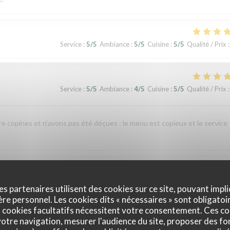
Service
:
5
/5
Ambiance
:
5
/5
Cuisine
:
5
/5
Qualité / Prix
:
Service
:
5
/5
Ambiance
:
4
/5
Cuisine
:
5
/5
Qualité / Prix
:
re copines et n'avons pas été déçues : le menu est copieux et le service
Service
:
4
/5
Ambiance
:
4
/5
Cuisine
:
1
/5
Qualité / Prix
:
es partenaires utilisent des cookies sur ce site, pouvant impli
e personnel. Les cookies dits « nécessaires » sont obligatoir
 cookies facultatifs nécessitent votre consentement. Ces co
nte indigestion qui a nécessité un lavement. C’est sûrement dû à la viande e
otre navigation, mesurer l'audience du site, proposer des fon
 si elle avait pris un coup de chaud. Je ne recommande pas ce restaurant