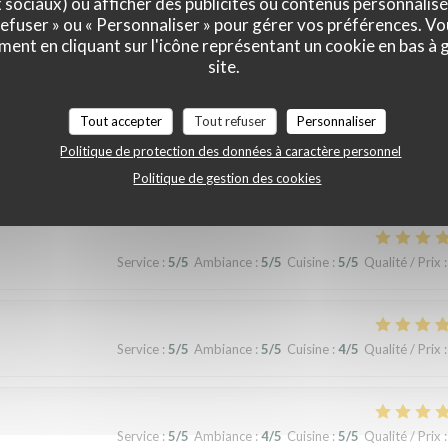
x sociaux) ou afficher des publicités ou contenus personnalisé
 refuser » ou « Personnaliser » pour gérer vos préférences. V
ment en cliquant sur l'icône représentant un cookie en bas à
site.
Service
:
5
/5
Ambiance
:
5
/5
Cuisine
:
5
/5
Qualité / Prix
:
Tout accepter
Tout refuser
Personnaliser
Politique de protection des données à caractère personnel
erience!
Politique de gestion des cookies
Service
:
5
/5
Ambiance
:
5
/5
Cuisine
:
5
/5
Qualité / Prix
:
Service
:
5
/5
Ambiance
:
5
/5
Cuisine
:
4
/5
Qualité / Prix
:
Service
:
5
/5
Ambiance
:
4
/5
Cuisine
:
5
/5
Qualité / Prix
: