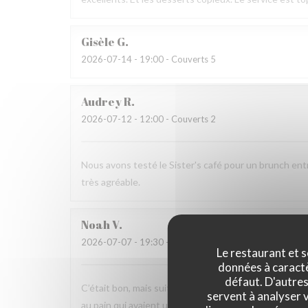
Gisèle
G
2026-07-14
- 19:00 - Couverts 5
Audrey
R
2026-07-12
- 12:00 - Couverts 2
Nous avons testé le Sister's café pour un brunch ent
très agréable.
Noah
V
2026-07-07
- 19:30 - Couverts 6
Le restaurant et s
données à caractèr
défaut. D'autres
C’était bon, mais suite à la soirée j’ai fait une viole
servent à analyser v
au pain qui avaient un goût légèrement avarié, comme