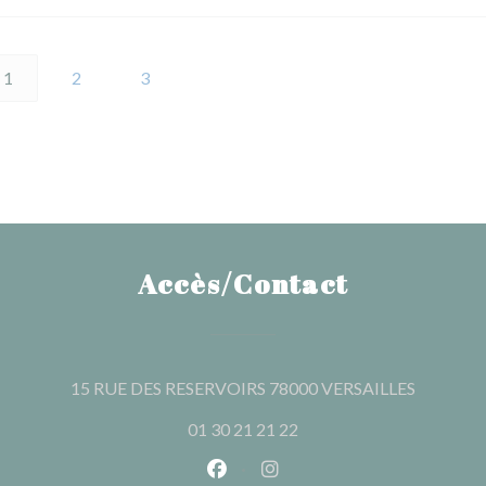
1
2
3
Accès/Contact
((ouvre u
15 RUE DES RESERVOIRS 78000 VERSAILLES
01 30 21 21 22
Facebook ((ouvre une nouvelle 
Instagram ((ouvre une nou