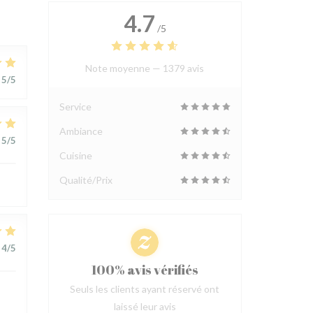
4.7
/5
Note moyenne —
1379 avis
5
/5
Service
Ambiance
5
/5
Cuisine
Qualité/Prix
4
/5
100% avis vérifiés
Seuls les clients ayant réservé ont
laissé leur avis