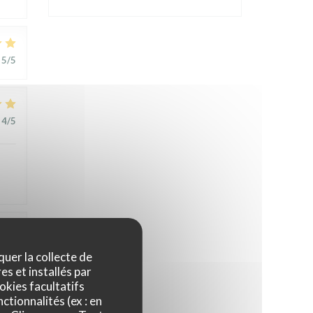
5
/5
4
/5
1
/5
quer la collecte de
es et installés par
okies facultatifs
t
ctionnalités (ex : en
,