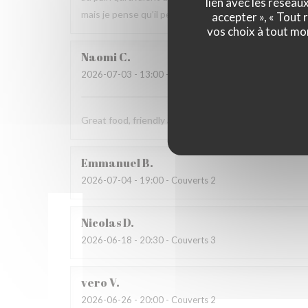
lien avec les réseau
mais je pense qu’il peut s’améliorer.
accepter », « Tout
vos choix à tout mo
Naomi
C
2026-07-03
- 13:00 - Couverts 4
Great food, friendly and welcoming staff. Lovely exp
Emmanuel
B
2026-07-04
- 19:00 - Couverts 2
Nicolas
D
2026-06-18
- 20:30 - Couverts 3
vero
V
2026-06-26
- 20:00 - Couverts 2