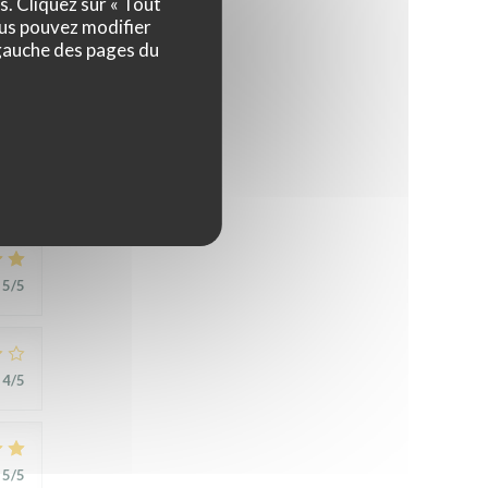
s. Cliquez sur « Tout
ous pouvez modifier
 gauche des pages du
5
/5
5
/5
4
/5
5
/5