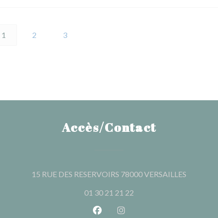
1
2
3
Accès/Contact
((ouvre u
15 RUE DES RESERVOIRS 78000 VERSAILLES
01 30 21 21 22
Facebook ((ouvre une nouvelle 
Instagram ((ouvre une nou