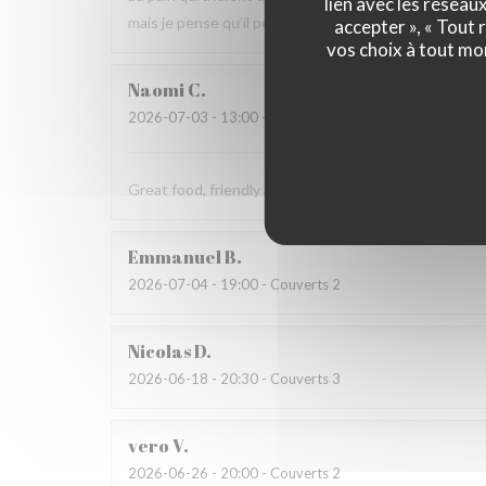
lien avec les réseau
mais je pense qu’il peut s’améliorer.
accepter », « Tout
vos choix à tout mo
Naomi
C
2026-07-03
- 13:00 - Couverts 4
Great food, friendly and welcoming staff. Lovely exp
Emmanuel
B
2026-07-04
- 19:00 - Couverts 2
Nicolas
D
2026-06-18
- 20:30 - Couverts 3
vero
V
2026-06-26
- 20:00 - Couverts 2