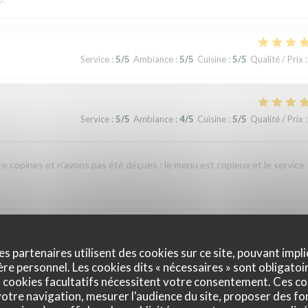
Service
:
5
/5
Ambiance
:
5
/5
Cuisine
:
5
/5
Qualité / Prix
:
Service
:
5
/5
Ambiance
:
4
/5
Cuisine
:
5
/5
Qualité / Prix
:
re copines et n'avons pas été déçues : le menu est copieux et le service
Service
:
4
/5
Ambiance
:
4
/5
Cuisine
:
1
/5
Qualité / Prix
:
es partenaires utilisent des cookies sur ce site, pouvant impli
e personnel. Les cookies dits « nécessaires » sont obligatoir
 cookies facultatifs nécessitent votre consentement. Ces co
nte indigestion qui a nécessité un lavement. C’est sûrement dû à la viande e
otre navigation, mesurer l'audience du site, proposer des fon
 si elle avait pris un coup de chaud. Je ne recommande pas ce restaurant