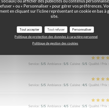
x sociaux) ou afficher des publicités ou contenus personnalisé
 refuser » ou « Personnaliser » pour gérer vos préférences. V
ment en cliquant sur l'icône représentant un cookie en bas à
site.
Service
:
5
/5
Ambiance
:
5
/5
Cuisine
:
5
/5
Qualité / Prix
:
Tout accepter
Tout refuser
Personnaliser
Politique de protection des données à caractère personnel
erience!
Politique de gestion des cookies
Service
:
5
/5
Ambiance
:
5
/5
Cuisine
:
5
/5
Qualité / Prix
:
Service
:
5
/5
Ambiance
:
5
/5
Cuisine
:
4
/5
Qualité / Prix
:
Service
:
5
/5
Ambiance
:
4
/5
Cuisine
:
5
/5
Qualité / Prix
: