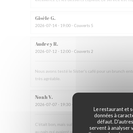
Gisèle
G
2026-07-14
- 19:00 - Couverts 5
Audrey
R
2026-07-12
- 12:00 - Couverts 2
Nous avons testé le Sister's café pour un brunch ent
très agréable.
Noah
V
2026-07-07
- 19:30 - Couverts 6
Le restaurant et s
données à caractèr
défaut. D'autres
C’était bon, mais suite à la soirée j’ai fait une viole
servent à analyser v
au pain qui avaient un goût légèrement avarié, comme