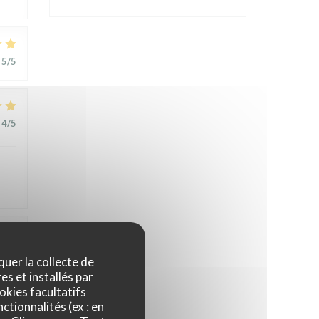
5
/5
4
/5
1
/5
quer la collecte de
es et installés par
okies facultatifs
t
ctionnalités (ex : en
,