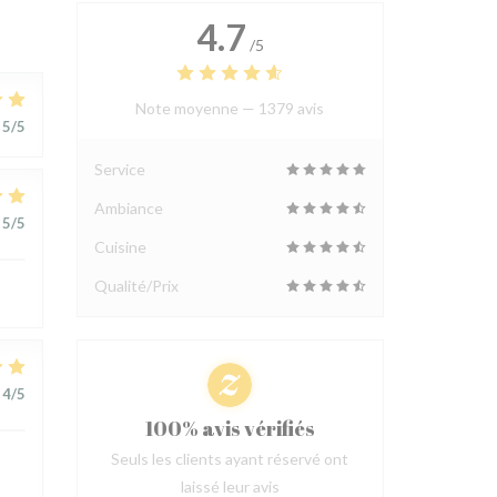
4.7
/5
Note moyenne —
1379 avis
5
/5
Service
Ambiance
5
/5
Cuisine
Qualité/Prix
4
/5
100% avis vérifiés
Seuls les clients ayant réservé ont
laissé leur avis