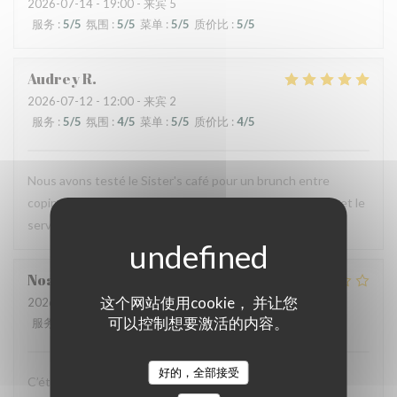
2026-07-14
- 19:00 - 来宾 5
服务
:
5
/5
氛围
:
5
/5
菜单
:
5
/5
质价比
:
5
/5
Audrey
R
2026-07-12
- 12:00 - 来宾 2
服务
:
5
/5
氛围
:
4
/5
菜单
:
5
/5
质价比
:
4
/5
Nous avons testé le Sister's café pour un brunch entre
copines et n'avons pas été déçues : le menu est copieux et le
service très agréable.
Noah
V
这个网站使用cookie， 并让您
2026-07-07
- 19:30 - 来宾 6
可以控制想要激活的内容。
服务
:
4
/5
氛围
:
4
/5
菜单
:
1
/5
质价比
:
1
/5
好的，全部接受
C’était bon, mais suite à la soirée j’ai fait une violente