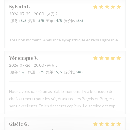
Sylvain
L
2026-07-25
- 20:00 - 来宾 2
服务
:
5
/5
氛围
:
5
/5
菜单
:
4
/5
质价比
:
5
/5
Très bon moment. Ambiance sympathique et repas agréable.
Véronique
V
2026-07-26
- 20:00 - 来宾 3
服务
:
5
/5
氛围
:
5
/5
菜单
:
5
/5
质价比
:
4
/5
Nous avons passé un agréable moment, il y a beaucoup de
choix au menu pour les végétariens. Les Bagels et Burgers
sont excellents. Et les desserts copieux. Le service est top.
Gisèle
G