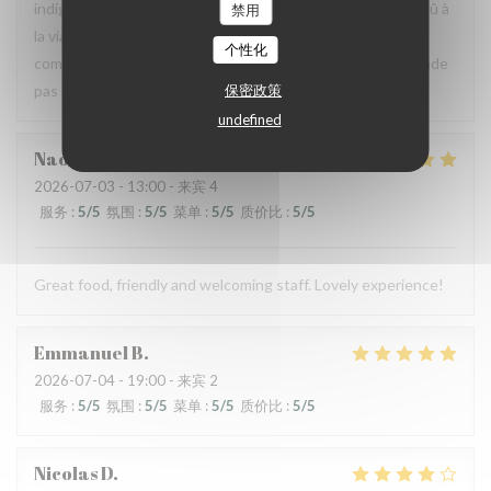
indigestion qui a nécessité un lavement. C’est sûrement dû à
禁用
la viande et au pain qui avaient un goût légèrement avarié,
个性化
comme si elle avait pris un coup de chaud. Je ne recommande
保密政策
pas ce restaurant, mais je pense qu’il peut s’améliorer.
undefined
Naomi
C
2026-07-03
- 13:00 - 来宾 4
服务
:
5
/5
氛围
:
5
/5
菜单
:
5
/5
质价比
:
5
/5
Great food, friendly and welcoming staff. Lovely experience!
Emmanuel
B
2026-07-04
- 19:00 - 来宾 2
服务
:
5
/5
氛围
:
5
/5
菜单
:
5
/5
质价比
:
5
/5
Nicolas
D