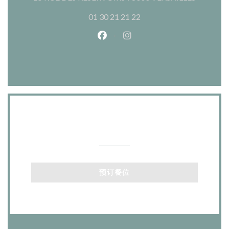
01 30 21 21 22
Facebook ((在新窗口中打开))
Instagram ((在新窗口中打
联系我们
预订餐位