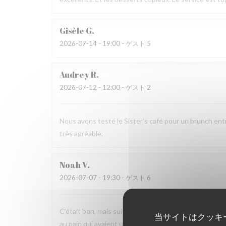
Gisèle
G
2026-07-14
- 19:00 - ゲスト 5
Audrey
R
2026-07-12
- 12:00 - ゲスト 2
Nous avons testé le Sister's café pour un brunch ent
très agréable.
Noah
V
2026-07-07
- 19:30 - ゲスト 6
C’était bon, mais suite à la soirée j’ai fait une viole
当サイトはクッキ
au pain qui avaient un goût légèrement avarié, comme