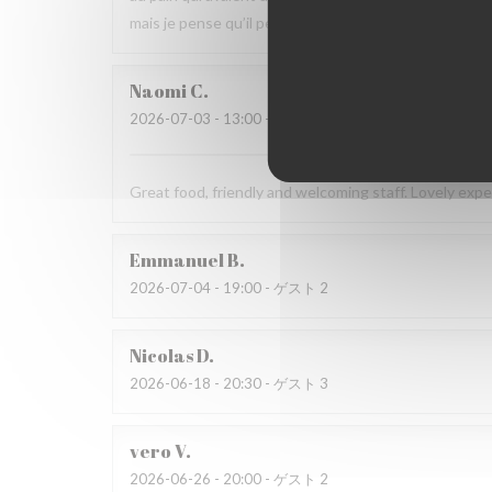
mais je pense qu’il peut s’améliorer.
Naomi
C
2026-07-03
- 13:00 - ゲスト 4
Great food, friendly and welcoming staff. Lovely exp
Emmanuel
B
2026-07-04
- 19:00 - ゲスト 2
Nicolas
D
2026-06-18
- 20:30 - ゲスト 3
vero
V
2026-06-26
- 20:00 - ゲスト 2