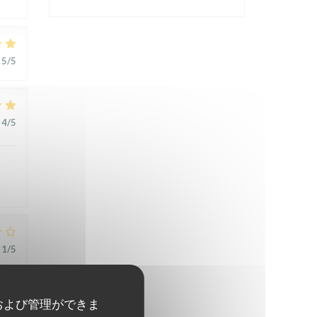
5
/5
4
/5
1
/5
t
および管理ができま
,