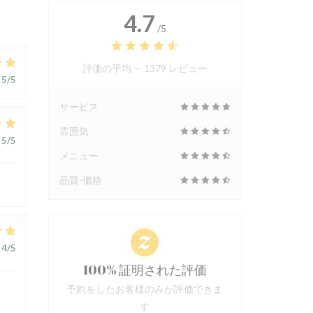
4.7
/5
評価の平均 —
1379 レビュー
5
/5
サービス
雰囲気
5
/5
メニュー
品質-価格
4
/5
100% 証明された評価
予約をしたお客様のみが評価できま
す