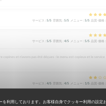
サービス
:
5
/5
雰囲気
:
5
/5
メニュー
:
5
/5
品質-価格
:
サービス
:
5
/5
雰囲気
:
4
/5
メニュー
:
5
/5
品質-価格
:
re copines et n'avons pas été déçues : le menu est copieux et le service
サービス
:
4
/5
雰囲気
:
4
/5
メニュー
:
1
/5
品質-価格
:
nte indigestion qui a nécessité un lavement. C’est sûrement dû à la viande e
ーを利用しております。お客様自身でクッキー利用の設定
 si elle avait pris un coup de chaud. Je ne recommande pas ce restaurant