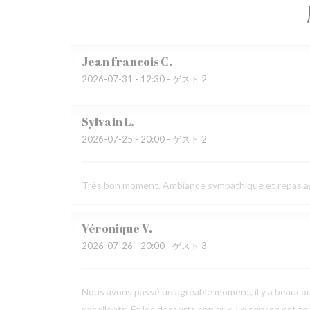
Jean francois
C
2026-07-31
- 12:30 - ゲスト 2
Sylvain
L
2026-07-25
- 20:00 - ゲスト 2
Très bon moment. Ambiance sympathique et repas a
Véronique
V
2026-07-26
- 20:00 - ゲスト 3
Nous avons passé un agréable moment, il y a beaucou
excellents. Et les desserts copieux. Le service est to