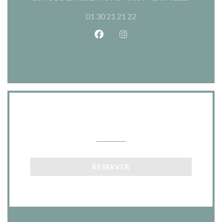
01 30 21 21 22
Facebook ((ouvre une nouvelle 
Instagram ((ouvre une nou
Nous contacter
RÉSERVER