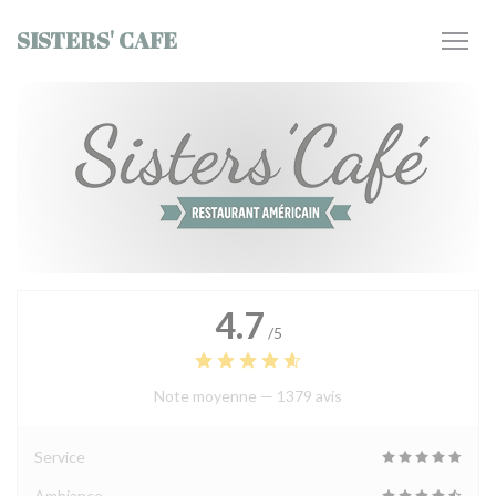
Personnalisation de vos choix en matière de cookies
SISTERS' CAFE
4.7
/5
Note moyenne —
1379 avis
Service
Ambiance