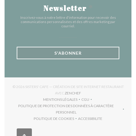
Newsletter
*
Inscrivez-vous à notre lettre d'information pour recevoir des
communications personnalisées et des offres marketing par
courriel.
S'ABONNER
© 2026 SISTERS' CAFE — CRÉATION DE SITE INTERNET RESTAURANT
((OUVRE UNE NOUVELLE FENÊTR
AVEC
ZENCHEF
MENTIONS LÉGALES
CGU
((OUVRE UNE NOUVELLE FENÊTRE))
((OUVRE UNE NOUVELLE FEN
POLITIQUE DE PROTECTION DES DONNÉES À CARACTÈRE
((OUVRE UNE NOUVELLE FENÊTRE))
PERSONNEL
POLITIQUE DE COOKIES
ACCESSIBILITE
((OUVRE UNE NOUVELLE FENÊTRE))
((OUVRE UNE NOUVELLE F