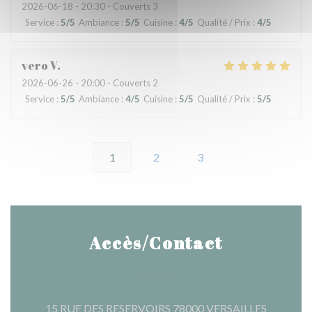
2026-06-18
- 20:30 - Couverts 3
Service
:
5
/5
Ambiance
:
5
/5
Cuisine
:
4
/5
Qualité / Prix
:
4
/5
vero
V
2026-06-26
- 20:00 - Couverts 2
Service
:
5
/5
Ambiance
:
4
/5
Cuisine
:
5
/5
Qualité / Prix
:
5
/5
1
2
3
Accès/Contact
((ouvre u
15 RUE DES RESERVOIRS 78000 VERSAILLES