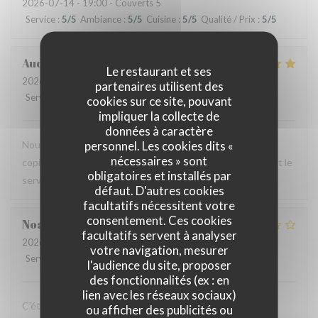
2026-07-14
- 19:00 - Couverts 5
Service
:
5
/5
Ambiance
:
5
/5
Cuisine
:
5
/5
Qualité / Prix
:
5
/5
Audrey
R
Le restaurant et ses
2026-07-12
- 12:00 - Couverts 2
partenaires utilisent des
Service
:
5
/5
Ambiance
:
4
/5
Cuisine
:
5
/5
Qualité / Prix
:
4
/5
cookies sur ce site, pouvant
impliquer la collecte de
données à caractère
personnel. Les cookies dits «
Nous avons testé le Sister's café pour un brunch entre
nécessaires » sont
copines et n'avons pas été déçues : le menu est copieux et le
obligatoires et installés par
service très agréable.
défaut. D'autres cookies
facultatifs nécessitent votre
consentement. Ces cookies
Noah
V
facultatifs servent à analyser
2026-07-07
- 19:30 - Couverts 6
votre navigation, mesurer
Service
:
4
/5
Ambiance
:
4
/5
Cuisine
:
1
/5
Qualité / Prix
:
1
/5
l'audience du site, proposer
des fonctionnalités (ex : en
lien avec les réseaux sociaux)
C’était bon, mais suite à la soirée j’ai fait une violente
ou afficher des publicités ou