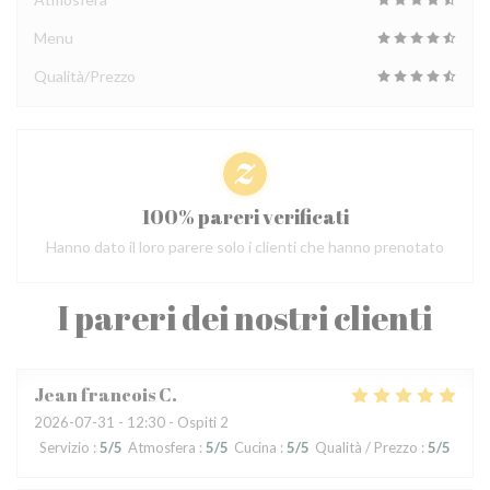
Menu
Qualità/Prezzo
100% pareri verificati
Hanno dato il loro parere solo i clienti che hanno prenotato
I pareri dei nostri clienti
Jean francois
C
2026-07-31
- 12:30 - Ospiti 2
Servizio
:
5
/5
Atmosfera
:
5
/5
Cucina
:
5
/5
Qualità / Prezzo
:
5
/5