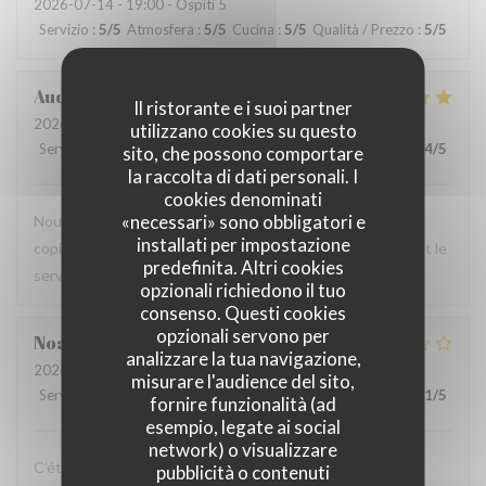
2026-07-14
- 19:00 - Ospiti 5
Servizio
:
5
/5
Atmosfera
:
5
/5
Cucina
:
5
/5
Qualità / Prezzo
:
5
/5
Audrey
R
Il ristorante e i suoi partner
2026-07-12
- 12:00 - Ospiti 2
utilizzano cookies su questo
Servizio
:
5
/5
Atmosfera
:
4
/5
Cucina
:
5
/5
Qualità / Prezzo
:
4
/5
sito, che possono comportare
la raccolta di dati personali. I
cookies denominati
«necessari» sono obbligatori e
Nous avons testé le Sister's café pour un brunch entre
installati per impostazione
copines et n'avons pas été déçues : le menu est copieux et le
predefinita. Altri cookies
service très agréable.
opzionali richiedono il tuo
consenso. Questi cookies
opzionali servono per
Noah
V
analizzare la tua navigazione,
2026-07-07
- 19:30 - Ospiti 6
misurare l'audience del sito,
Servizio
:
4
/5
Atmosfera
:
4
/5
Cucina
:
1
/5
Qualità / Prezzo
:
1
/5
fornire funzionalità (ad
esempio, legate ai social
network) o visualizzare
C’était bon, mais suite à la soirée j’ai fait une violente
pubblicità o contenuti