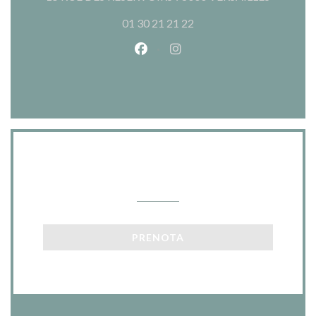
01 30 21 21 22
Facebook ((apre una nuova fines
Instagram ((apre una nuov
Contattaci
PRENOTA