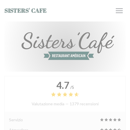
Personalizzazione delle tue scelte sui cookie
SISTERS' CAFE
4.7
/5
Valutazione media —
1379 recensioni
Servizio
Atmosfera