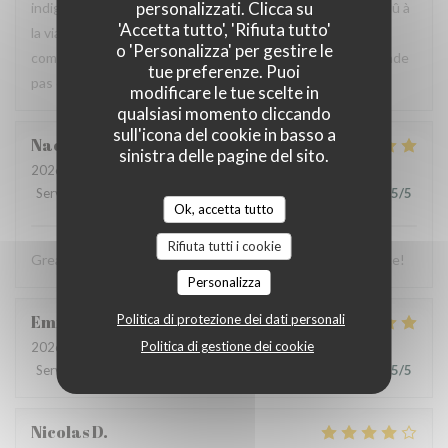
personalizzati. Clicca su
indigestion qui a nécessité un lavement. C’est sûrement dû à
'Accetta tutto', 'Rifiuta tutto'
la viande et au pain qui avaient un goût légèrement avarié,
o 'Personalizza' per gestire le
comme si elle avait pris un coup de chaud. Je ne recommande
tue preferenze. Puoi
pas ce restaurant, mais je pense qu’il peut s’améliorer.
modificare le tue scelte in
qualsiasi momento cliccando
sull'icona del cookie in basso a
Naomi
C
sinistra delle pagine del sito.
2026-07-03
- 13:00 - Ospiti 4
Servizio
:
5
/5
Atmosfera
:
5
/5
Cucina
:
5
/5
Qualità / Prezzo
:
5
/5
Ok, accetta tutto
Rifiuta tutti i cookie
Great food, friendly and welcoming staff. Lovely experience!
Personalizza
Emmanuel
Politica di protezione dei dati personali
B
Politica di gestione dei cookie
2026-07-04
- 19:00 - Ospiti 2
Servizio
:
5
/5
Atmosfera
:
5
/5
Cucina
:
5
/5
Qualità / Prezzo
:
5
/5
Nicolas
D