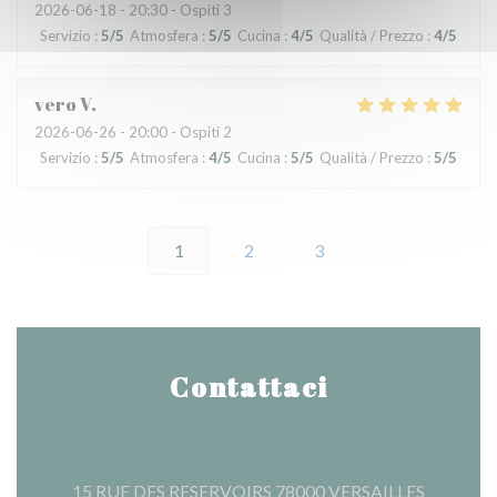
2026-06-18
- 20:30 - Ospiti 3
Servizio
:
5
/5
Atmosfera
:
5
/5
Cucina
:
4
/5
Qualità / Prezzo
:
4
/5
vero
V
2026-06-26
- 20:00 - Ospiti 2
Servizio
:
5
/5
Atmosfera
:
4
/5
Cucina
:
5
/5
Qualità / Prezzo
:
5
/5
1
2
3
Contattaci
((apre una
15 RUE DES RESERVOIRS 78000 VERSAILLES