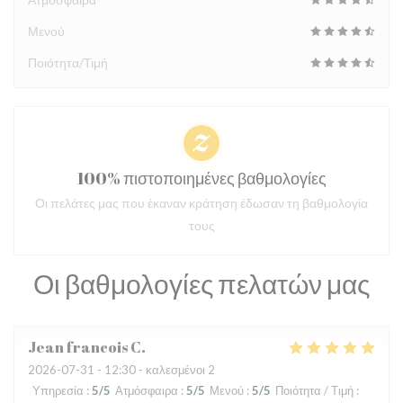
Μενού
Ποιότητα/Τιμή
100% πιστοποιημένες βαθμολογίες
Οι πελάτες μας που έκαναν κράτηση έδωσαν τη βαθμολογία
τους
Οι βαθμολογίες πελατών μας
Jean francois
C
2026-07-31
- 12:30 - καλεσμένοι 2
Υπηρεσία
:
5
/5
Ατμόσφαιρα
:
5
/5
Μενού
:
5
/5
Ποιότητα / Τιμή
: