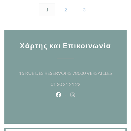
1
2
3
Χάρτης και Επικοινωνία
((ανοίγει
15 RUE DES RESERVOIRS 78000 VERSAILLES
01 30 21 21 22
Facebook ((ανοίγει σε νέο παρά
Instagram ((ανοίγει σε νέ