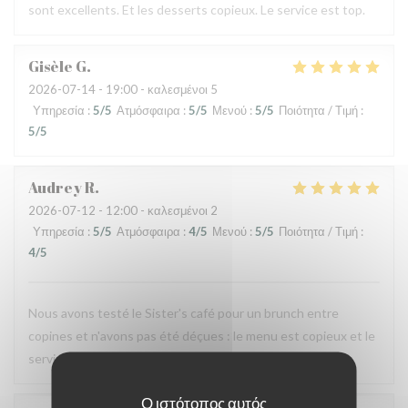
sont excellents. Et les desserts copieux. Le service est top.
Gisèle
G
2026-07-14
- 19:00 - καλεσμένοι 5
Υπηρεσία
:
5
/5
Ατμόσφαιρα
:
5
/5
Μενού
:
5
/5
Ποιότητα / Τιμή
:
5
/5
Audrey
R
2026-07-12
- 12:00 - καλεσμένοι 2
Υπηρεσία
:
5
/5
Ατμόσφαιρα
:
4
/5
Μενού
:
5
/5
Ποιότητα / Τιμή
:
4
/5
Nous avons testé le Sister's café pour un brunch entre
copines et n'avons pas été déçues : le menu est copieux et le
service très agréable.
Ο ιστότοπος αυτός