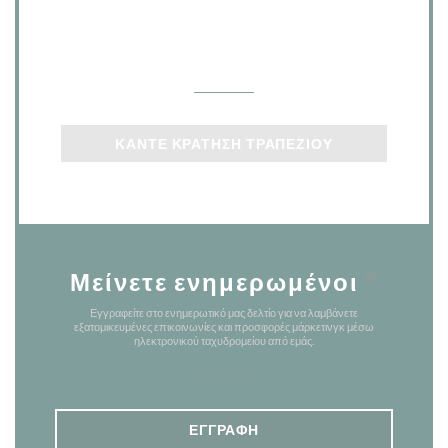
Επικοινωνήστε μαζί μας
ΚΆΝΤΕ ΚΡΆΤΗΣΗ ΤΡΑΠΕΖΙΟΎ
Μείνετε ενημερωμένοι
*
Εγγραφείτε στο ενημερωτικό μας δελτίο για να λαμβάνετε
εξατομικευμένες επικοινωνίες και προσφορές μάρκετινγκ μέσω
ηλεκτρονικού ταχυδρομείου από εμάς.
ΕΓΓΡΑΦΉ