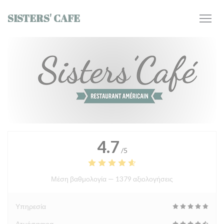
Πίνακας διαχείρισης "Μπισκότων" (Cookies)
SISTERS' CAFE
4.7
/5
Μέση βαθμολογία —
1379 αξιολογήσεις
Υπηρεσία
Ατμόσφαιρα