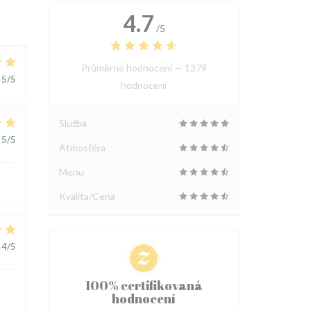
4.7
/5
Průměrné hodnocení —
1379
5
/5
hodnoceni
Služba
5
/5
Atmosféra
Menu
Kvalita/Cena
4
/5
100% certifikovaná
hodnocení