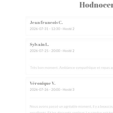
Hodnocen
Jean francois
C
2026-07-31
- 12:30 - Hosté 2
Sylvain
L
2026-07-25
- 20:00 - Hosté 2
Très bon moment. Ambiance sympathique et repas a
Véronique
V
2026-07-26
- 20:00 - Hosté 3
Nous avons passé un agréable moment, il y a beaucou
excellents. Et les desserts copieux. Le service est to