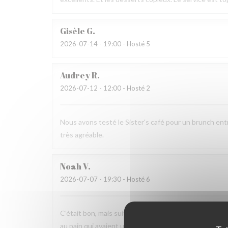
Gisèle
G
2026-07-14
- 19:00 - Hosté 5
Audrey
R
2026-07-12
- 12:00 - Hosté 2
Nous avons testé le Sister's café pour un brunch ent
très agréable.
Noah
V
2026-07-07
- 19:30 - Hosté 6
C’était bon, mais suite à la soirée j’ai fait une viole
au pain qui avaient un goût légèrement avarié, comme