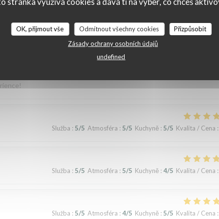
o stránka využívá cookies a dává ti na výběr, co chceš aktiv
OK, přijmout vše
Odmítnout všechny cookies
Přizpůsobit
Zásady ochrany osobních údajů
Služba
:
5
/5
Atmosféra
:
5
/5
Kuchyně
:
5
/5
Kvalita / Cena
:
undefined
erience!
Služba
:
5
/5
Atmosféra
:
5
/5
Kuchyně
:
5
/5
Kvalita / Cena
:
Služba
:
5
/5
Atmosféra
:
5
/5
Kuchyně
:
4
/5
Kvalita / Cena
:
Služba
:
5
/5
Atmosféra
:
4
/5
Kuchyně
:
5
/5
Kvalita / Cena
: