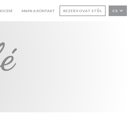
OCENÍ
MAPA A KONTAKT
REZERVOVAT STŮL
CS
((OTEVŘE SE V NOVÉM OKNĚ))