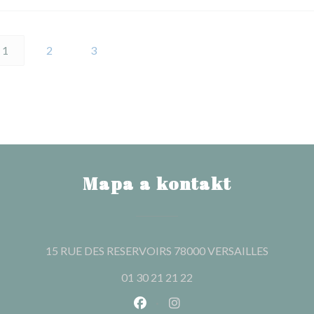
1
2
3
Mapa a kontakt
((otevře 
15 RUE DES RESERVOIRS 78000 VERSAILLES
01 30 21 21 22
Facebook ((otevře se v novém o
Instagram ((otevře se v n