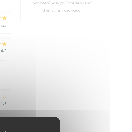
Hodnocení poskytují pouze klienti,
kteří učinili rezervace
5
/5
4
/5
1
/5
t
,