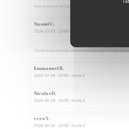
Tat
mais je pense qu’il peut s’améliorer.
Naomi
C
2026-07-03
- 13:00 - Hosté 4
Great food, friendly and welcoming staff. Lovely exp
Emmanuel
B
2026-07-04
- 19:00 - Hosté 2
Nicolas
D
2026-06-18
- 20:30 - Hosté 3
vero
V
2026-06-26
- 20:00 - Hosté 2