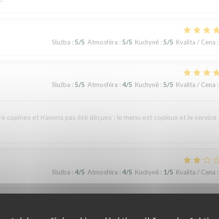
Služba
:
5
/5
Atmosféra
:
5
/5
Kuchyně
:
5
/5
Kvalita / Cena
:
Služba
:
5
/5
Atmosféra
:
4
/5
Kuchyně
:
5
/5
Kvalita / Cena
:
re copines et n'avons pas été déçues : le menu est copieux et le service
Služba
:
4
/5
Atmosféra
:
4
/5
Kuchyně
:
1
/5
Kvalita / Cena
:
nte indigestion qui a nécessité un lavement. C’est sûrement dû à la viande e
 si elle avait pris un coup de chaud. Je ne recommande pas ce restaurant