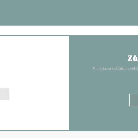
Zů
s
Přihlaste se k odběru našeh