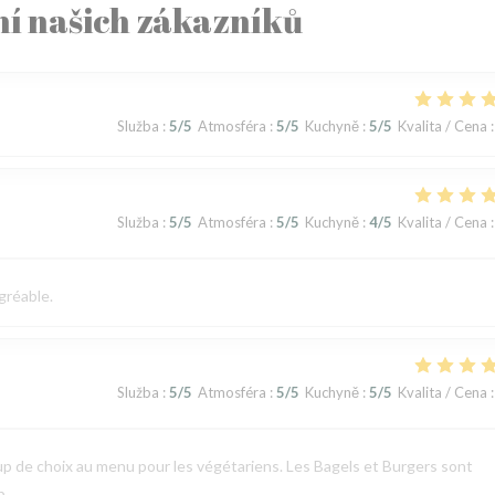
í našich zákazníků
Služba
:
5
/5
Atmosféra
:
5
/5
Kuchyně
:
5
/5
Kvalita / Cena
:
Služba
:
5
/5
Atmosféra
:
5
/5
Kuchyně
:
4
/5
Kvalita / Cena
:
gréable.
Služba
:
5
/5
Atmosféra
:
5
/5
Kuchyně
:
5
/5
Kvalita / Cena
:
p de choix au menu pour les végétariens. Les Bagels et Burgers sont
p.