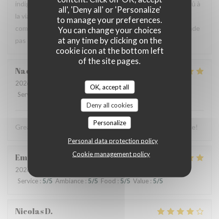
indigestion qui a nécessité un lavement. C’est sûrement dû à
all', 'Deny all' or 'Personalize'
la viande et au pain qui avaient un goût légèrement avarié,
to manage your preferences.
comme si elle avait pris un coup de chaud. Je ne recommande
You can change your choices
at any time by clicking on the
pas ce restaurant, mais je pense qu’il peut s’améliorer.
cookie icon at the bottom left
of the site pages.
Naomi
C
2026-07-03
- 13:00 - Guests 4
OK, accept all
Service
:
5
/5
Ambiance
:
5
/5
Food
:
5
/5
Value
:
5
/5
Deny all cookies
Personalize
Great food, friendly and welcoming staff. Lovely experience!
Personal data protection policy
Cookie management policy
Emmanuel
B
2026-07-04
- 19:00 - Guests 2
Service
:
5
/5
Ambiance
:
5
/5
Food
:
5
/5
Value
:
5
/5
Nicolas
D