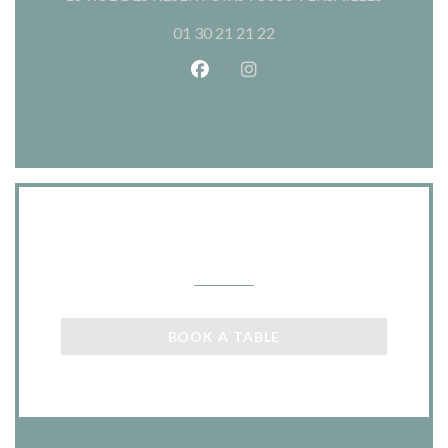
01 30 21 21 22
Facebook ((opens in a new wind
Instagram ((opens in a n
Contact us
BOOK A TABLE