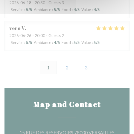
2026-06-18
- 20:30 - Guests 3
Service
:
5
/5
Ambiance
:
5
/5
Food
:
4
/5
Value
:
4
/5
vero
V
2026-06-26
- 20:00 - Guests 2
Service
:
5
/5
Ambiance
:
4
/5
Food
:
5
/5
Value
:
5
/5
1
2
3
Map and Contact
((opens i
15 RUE DES RESERVOIRS 78000 VERSAILLES