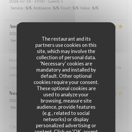
2026-07-14
- 19:00 - Guests 5
Service
:
5
/5
Ambiance
:
5
/5
Food
:
5
/5
Value
:
5
/5
Audrey
R
2026-07-12
- 12:00 - Guests 2
The restaurant and its
Service
:
5
/5
Ambiance
:
4
/5
Food
:
5
/5
Value
:
4
/5
partners use cookies on this
site, which may involve the
collection of personal data.
Nous avons testé le Sister's café pour un brunch entre
'Necessary' cookies are
copines et n'avons pas été déçues : le menu est copieux et le
mandatory and installed by
service très agréable.
default. Other optional
cookies require your consent.
These optional cookies are
Noah
V
used to analyze your
browsing, measure site
2026-07-07
- 19:30 - Guests 6
audience, provide features
Service
:
4
/5
Ambiance
:
4
/5
Food
:
1
/5
Value
:
1
/5
(e.g., related to social
networks) or display
personalized advertising or
C’était bon, mais suite à la soirée j’ai fait une violente
content. Click on 'OK, accept