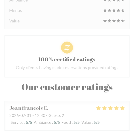
Menus
Value
100% certified ratings
Only clients having made reservations provided ratings
Our customer ratings
Jean francois
C
2026-07-31
- 12:30 - Guests 2
Service
:
5
/5
Ambiance
:
5
/5
Food
:
5
/5
Value
:
5
/5