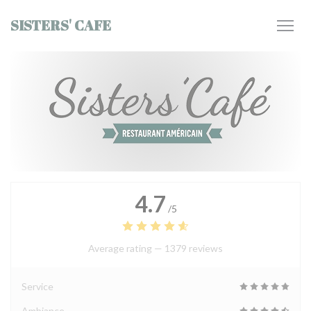
Personalizing your cookie choices
SISTERS' CAFE
4.7
/5
Average rating —
1379 reviews
Service
Ambiance