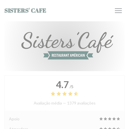
Painel de Gerenciamento de Cookies
SISTERS' CAFE
4.7
/5
Avaliação média —
1379 avaliações
Apoio
Atmosfera