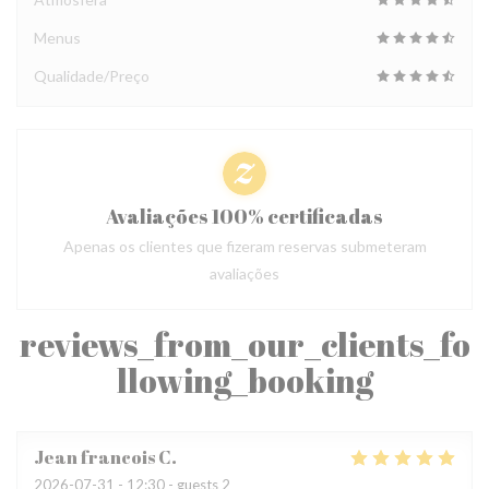
Menus
Qualidade/Preço
Avaliações 100% certificadas
Apenas os clientes que fizeram reservas submeteram
avaliações
reviews_from_our_clients_fo
llowing_booking
Jean francois
C
2026-07-31
- 12:30 - guests 2