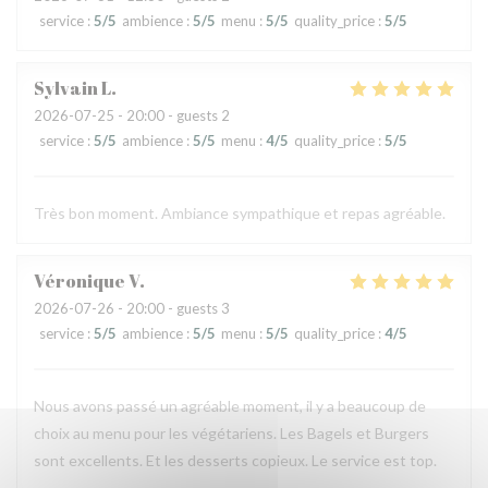
service
:
5
/5
ambience
:
5
/5
menu
:
5
/5
quality_price
:
5
/5
Sylvain
L
2026-07-25
- 20:00 - guests 2
service
:
5
/5
ambience
:
5
/5
menu
:
4
/5
quality_price
:
5
/5
Très bon moment. Ambiance sympathique et repas agréable.
Véronique
V
2026-07-26
- 20:00 - guests 3
service
:
5
/5
ambience
:
5
/5
menu
:
5
/5
quality_price
:
4
/5
Nous avons passé un agréable moment, il y a beaucoup de
choix au menu pour les végétariens. Les Bagels et Burgers
sont excellents. Et les desserts copieux. Le service est top.