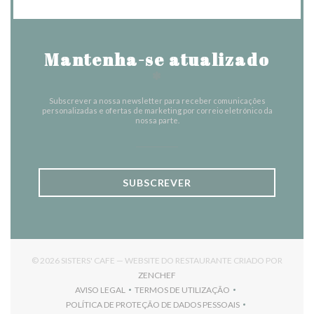
Mantenha-se atualizado
*
Subscrever a nossa newsletter para receber comunicações
personalizadas e ofertas de marketing por correio eletrónico da
nossa parte.
SUBSCREVER
© 2026 SISTERS' CAFE — WEBSITE DO RESTAURANTE CRIADO POR
((ABRE NUMA NOVA JANELA))
ZENCHEF
AVISO LEGAL
TERMOS DE UTILIZAÇÃO
((ABRE NUMA NOVA JANELA))
((ABRE NUMA NOVA JANELA))
POLÍTICA DE PROTEÇÃO DE DADOS PESSOAIS
((ABRE NUMA NOVA JANELA))