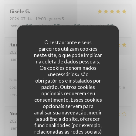
Gisèle
G
2026-07-14
- 19:00 - guests 5
service
:
5
/5
ambience
:
5
/5
menu
:
5
/5
quality_price
:
5
/5
O restaurante e seus
Audrey
R
parceiros utilizam cookies
2026-07-12
- 12:00 - guests 2
neste site, o que pode implicar
service
:
5
/5
ambience
:
4
/5
menu
:
5
/5
quality_price
:
4
/5
na coleta de dados pessoais.
Os cookies denominados
«necessários» são
Nous avons testé le Sister's café pour un brunch entre
obrigatórios e instalados por
padrão. Outros cookies
copines et n'avons pas été déçues : le menu est copieux et le
opcionais requerem seu
service très agréable.
consentimento. Esses cookies
opcionais servem para
analisar sua navegação, medir
Noah
V
a audiência do site, oferecer
2026-07-07
- 19:30 - guests 6
funcionalidades (por exemplo,
service
:
4
/5
ambience
:
4
/5
menu
:
1
/5
quality_price
:
1
/5
relacionadas às redes sociais)