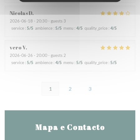
Nicolas
D
2026-06-18
- 20:30 - guests 3
service
:
5
/5
ambience
:
5
/5
menu
:
4
/5
quality_price
:
4
/5
vero
V
2026-06-26
- 20:00 - guests 2
service
:
5
/5
ambience
:
4
/5
menu
:
5
/5
quality_price
:
5
/5
1
2
3
Mapa e Contacto