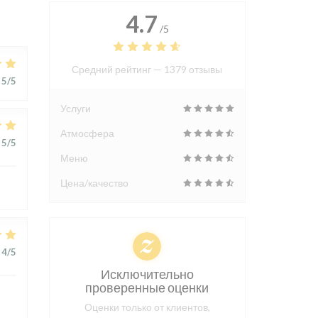
4.7
/5
Средний рейтинг —
1379 отзывы
5
/5
Услуги
Атмосфера
5
/5
Меню
Цена/качество
4
/5
Исключительно
проверенные оценки
Оценки только от клиентов,