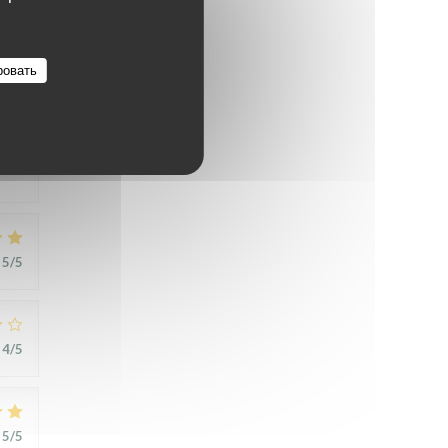
ровать
5
/5
5
/5
4
/5
5
/5