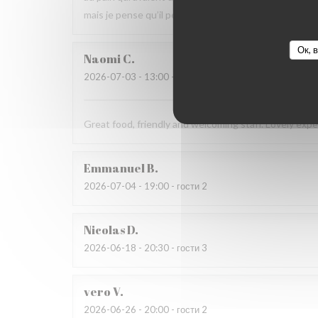
mais je pense qu’il peut s’améliorer.
Ок, 
Naomi
C
2026-07-03
- 13:00 - гости 4
Great food, friendly and welcoming staff. Lovely exp
Emmanuel
B
2026-07-04
- 19:00 - гости 2
Nicolas
D
2026-06-18
- 20:30 - гости 3
vero
V
2026-06-26
- 20:00 - гости 2