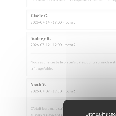
Gisèle
G
2026-07-14
- 19:00 - гости 5
Audrey
R
2026-07-12
- 12:00 - гости 2
Nous avons testé le Sister's café pour un brunch ent
très agréable.
Noah
V
2026-07-07
- 19:30 - гости 6
C’était bon, mais suite à la soirée j’ai fait une viole
Этот сайт испо
au pain qui avaient un goût légèrement avarié, comme