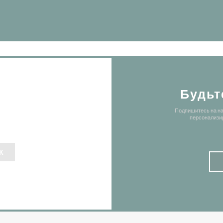
Будьт
Подпишитесь на на
персонализи
К