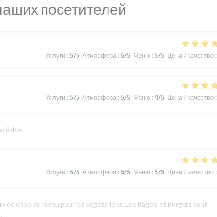
наших посетителей
Услуги
:
5
/5
Атмосфера
:
5
/5
Меню
:
5
/5
Цена / качество
:
Услуги
:
5
/5
Атмосфера
:
5
/5
Меню
:
4
/5
Цена / качество
:
gréable.
Услуги
:
5
/5
Атмосфера
:
5
/5
Меню
:
5
/5
Цена / качество
:
p de choix au menu pour les végétariens. Les Bagels et Burgers sont
p.