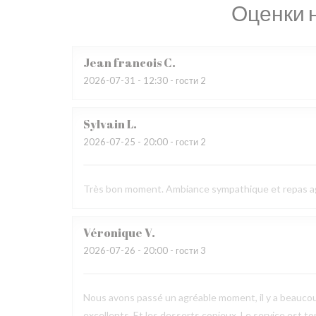
Оценки 
Jean francois
C
2026-07-31
- 12:30 - гости 2
Sylvain
L
2026-07-25
- 20:00 - гости 2
Très bon moment. Ambiance sympathique et repas a
Véronique
V
2026-07-26
- 20:00 - гости 3
Nous avons passé un agréable moment, il y a beaucou
excellents. Et les desserts copieux. Le service est to