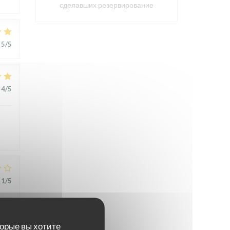
сделавших резервирование
5
/5
4
/5
1
/5
t
торые вы хотите
,