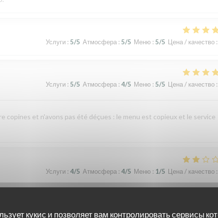
Услуги
:
5
/5
Атмосфера
:
5
/5
Меню
:
5
/5
Цена / качество
:
Услуги
:
5
/5
Атмосфера
:
4
/5
Меню
:
5
/5
Цена / качество
:
re copines et n'avons pas été déçues : le menu est copieux et le service
Услуги
:
4
/5
Атмосфера
:
4
/5
Меню
:
1
/5
Цена / качество
:
nte indigestion qui a nécessité un lavement. C’est sûrement dû à la viande e
льзует кукис и позволяет вам контролировать сервисы ко
 si elle avait pris un coup de chaud. Je ne recommande pas ce restaurant