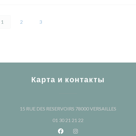
1
2
3
Карта и контакты
((открыв
15 RUE DES RESERVOIRS 78000 VERSAILLES
01 30 21 21 22
Facebook ((открывается в ново
Instagram ((открывается