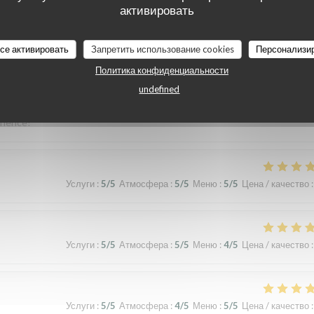
активировать
все активировать
Запретить использование cookies
Персонализи
Политика конфиденциальности
Услуги
:
5
/5
Атмосфера
:
5
/5
Меню
:
5
/5
Цена / качество
:
undefined
erience!
Услуги
:
5
/5
Атмосфера
:
5
/5
Меню
:
5
/5
Цена / качество
:
Услуги
:
5
/5
Атмосфера
:
5
/5
Меню
:
4
/5
Цена / качество
:
Услуги
:
5
/5
Атмосфера
:
4
/5
Меню
:
5
/5
Цена / качество
: