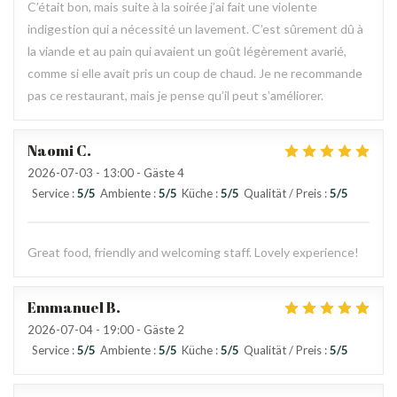
C’était bon, mais suite à la soirée j’ai fait une violente
indigestion qui a nécessité un lavement. C’est sûrement dû à
la viande et au pain qui avaient un goût légèrement avarié,
comme si elle avait pris un coup de chaud. Je ne recommande
pas ce restaurant, mais je pense qu’il peut s’améliorer.
Naomi
C
2026-07-03
- 13:00 - Gäste 4
Service
:
5
/5
Ambiente
:
5
/5
Küche
:
5
/5
Qualität / Preis
:
5
/5
Great food, friendly and welcoming staff. Lovely experience!
Emmanuel
B
2026-07-04
- 19:00 - Gäste 2
Service
:
5
/5
Ambiente
:
5
/5
Küche
:
5
/5
Qualität / Preis
:
5
/5