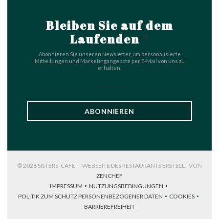
Bleiben Sie auf dem
Laufenden
*
Abonnieren Sie unseren Newsletter, um personalisierte
Mitteilungen und Marketingangebote per E-Mail von uns zu
erhalten.
ABONNIEREN
© 2026 SISTERS' CAFE — WEBSEITE DES RESTAURANTS ERSTELLT VON
((ÖFFNET EIN NEUES FENSTER))
ZENCHEF
IMPRESSUM
NUTZUNGSBEDINGUNGEN
((ÖFFNET EIN NEUES FENSTER))
((ÖFFNET EIN NEUES FENSTER))
POLITIK ZUM SCHUTZ PERSONENBEZOGENER DATEN
COOKIES
((ÖFFNET EIN NEUES FENSTER))
((ÖFFNET EI
BARRIEREFREIHEIT
((ÖFFNET EIN NEUES FENSTER))