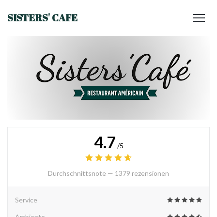
SISTERS' CAFE
4.7
/5
Durchschnittsnote —
1379 rezensionen
Service
Ambiente