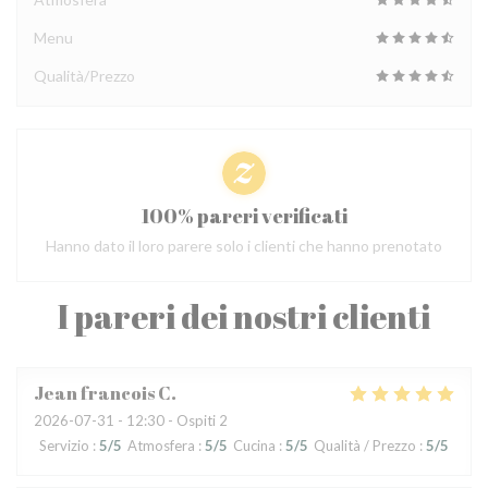
Menu
Qualità/Prezzo
100% pareri verificati
Hanno dato il loro parere solo i clienti che hanno prenotato
I pareri dei nostri clienti
Jean francois
C
2026-07-31
- 12:30 - Ospiti 2
Servizio
:
5
/5
Atmosfera
:
5
/5
Cucina
:
5
/5
Qualità / Prezzo
:
5
/5