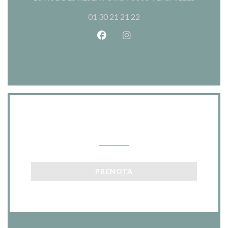
01 30 21 21 22
Facebook ((apre una nuova fines
Instagram ((apre una nuov
Contattaci
PRENOTA