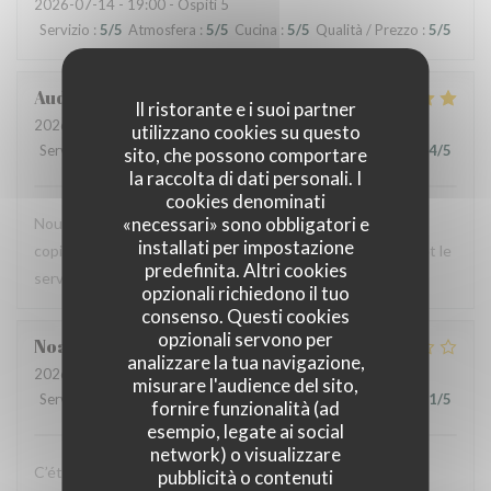
2026-07-14
- 19:00 - Ospiti 5
Servizio
:
5
/5
Atmosfera
:
5
/5
Cucina
:
5
/5
Qualità / Prezzo
:
5
/5
Audrey
R
Il ristorante e i suoi partner
2026-07-12
- 12:00 - Ospiti 2
utilizzano cookies su questo
Servizio
:
5
/5
Atmosfera
:
4
/5
Cucina
:
5
/5
Qualità / Prezzo
:
4
/5
sito, che possono comportare
la raccolta di dati personali. I
cookies denominati
«necessari» sono obbligatori e
Nous avons testé le Sister's café pour un brunch entre
installati per impostazione
copines et n'avons pas été déçues : le menu est copieux et le
predefinita. Altri cookies
service très agréable.
opzionali richiedono il tuo
consenso. Questi cookies
opzionali servono per
Noah
V
analizzare la tua navigazione,
2026-07-07
- 19:30 - Ospiti 6
misurare l'audience del sito,
Servizio
:
4
/5
Atmosfera
:
4
/5
Cucina
:
1
/5
Qualità / Prezzo
:
1
/5
fornire funzionalità (ad
esempio, legate ai social
network) o visualizzare
C’était bon, mais suite à la soirée j’ai fait une violente
pubblicità o contenuti