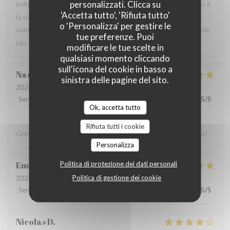
personalizzati. Clicca su
indigestion qui a nécessité un lavement. C’est sûrement dû à
'Accetta tutto', 'Rifiuta tutto'
la viande et au pain qui avaient un goût légèrement avarié,
o 'Personalizza' per gestire le
comme si elle avait pris un coup de chaud. Je ne recommande
tue preferenze. Puoi
pas ce restaurant, mais je pense qu’il peut s’améliorer.
modificare le tue scelte in
qualsiasi momento cliccando
sull'icona del cookie in basso a
Naomi
C
sinistra delle pagine del sito.
2026-07-03
- 13:00 - Ospiti 4
Servizio
:
5
/5
Atmosfera
:
5
/5
Cucina
:
5
/5
Qualità / Prezzo
:
5
/5
Ok, accetta tutto
Rifiuta tutti i cookie
Great food, friendly and welcoming staff. Lovely experience!
Personalizza
Emmanuel
Politica di protezione dei dati personali
B
Politica di gestione dei cookie
2026-07-04
- 19:00 - Ospiti 2
Servizio
:
5
/5
Atmosfera
:
5
/5
Cucina
:
5
/5
Qualità / Prezzo
:
5
/5
Nicolas
D