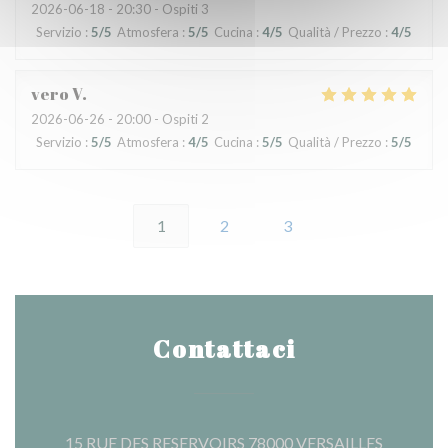
2026-06-18
- 20:30 - Ospiti 3
Servizio
:
5
/5
Atmosfera
:
5
/5
Cucina
:
4
/5
Qualità / Prezzo
:
4
/5
vero
V
2026-06-26
- 20:00 - Ospiti 2
Servizio
:
5
/5
Atmosfera
:
4
/5
Cucina
:
5
/5
Qualità / Prezzo
:
5
/5
1
2
3
Contattaci
((apre una
15 RUE DES RESERVOIRS 78000 VERSAILLES