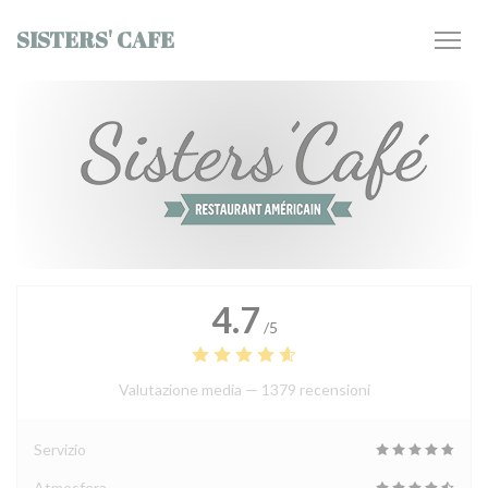
Personalizzazione delle tue scelte sui cookie
SISTERS' CAFE
4.7
/5
Valutazione media —
1379 recensioni
Servizio
Atmosfera